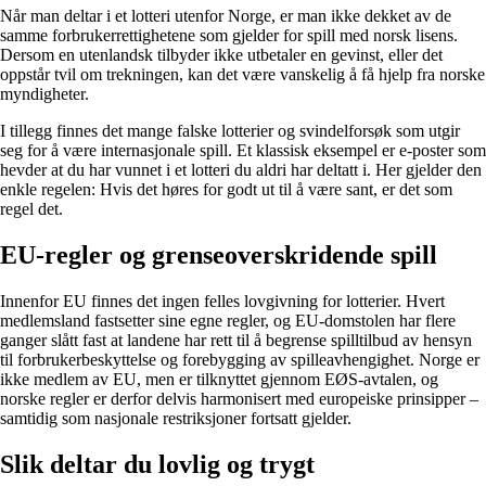
Når man deltar i et lotteri utenfor Norge, er man ikke dekket av de
samme forbrukerrettighetene som gjelder for spill med norsk lisens.
Dersom en utenlandsk tilbyder ikke utbetaler en gevinst, eller det
oppstår tvil om trekningen, kan det være vanskelig å få hjelp fra norske
myndigheter.
I tillegg finnes det mange falske lotterier og svindelforsøk som utgir
seg for å være internasjonale spill. Et klassisk eksempel er e-poster som
hevder at du har vunnet i et lotteri du aldri har deltatt i. Her gjelder den
enkle regelen: Hvis det høres for godt ut til å være sant, er det som
regel det.
EU-regler og grenseoverskridende spill
Innenfor EU finnes det ingen felles lovgivning for lotterier. Hvert
medlemsland fastsetter sine egne regler, og EU-domstolen har flere
ganger slått fast at landene har rett til å begrense spilltilbud av hensyn
til forbrukerbeskyttelse og forebygging av spilleavhengighet. Norge er
ikke medlem av EU, men er tilknyttet gjennom EØS-avtalen, og
norske regler er derfor delvis harmonisert med europeiske prinsipper –
samtidig som nasjonale restriksjoner fortsatt gjelder.
Slik deltar du lovlig og trygt