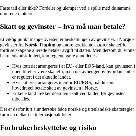
Faste tall eller ikke? Fordeler og ulemper ved å spille med de samme
numrene i lotteriet
Skatt og gevinster – hva må man betale?
Et viktig punkt mange overser, er beskatningen av gevinster. I Norge er
gevinster fra
Norsk Tipping
og andre godkjente aktører skattefrie,
fordi selskapene allerede betaler avgift til staten. Men dersom du vinner
i et utenlandsk lotteri, kan reglene være annerledes.
Hvis lotteriet arrangeres i et EU- eller EØS-land, kan gevinsten i
noen tilfeller være skattefri, men det avhenger av hvordan spillet
er regulert i det aktuelle landet.
Hvis lotteriet arrangeres utenfor EU/EØS, må du som
hovedregel betale skatt av gevinsten i Norge.
Enkelte land trekker dessuten skatt ved kilden før gevinsten
utbetales.
Det er derfor lurt å undersøke både norske og utenlandske skatteregler
før man deltar i et internasjonalt lotteri.
Forbrukerbeskyttelse og risiko