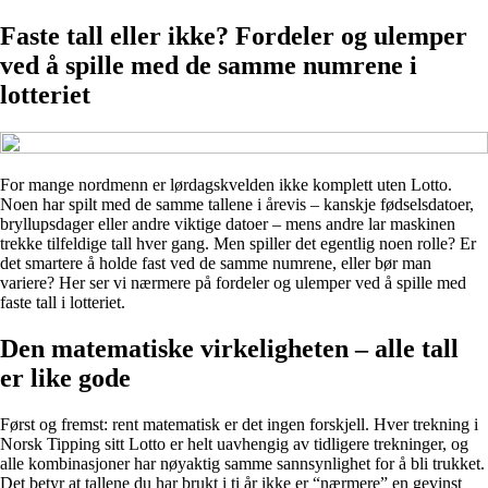
Faste tall eller ikke? Fordeler og ulemper
ved å spille med de samme numrene i
lotteriet
For mange nordmenn er lørdagskvelden ikke komplett uten Lotto.
Noen har spilt med de samme tallene i årevis – kanskje fødselsdatoer,
bryllupsdager eller andre viktige datoer – mens andre lar maskinen
trekke tilfeldige tall hver gang. Men spiller det egentlig noen rolle? Er
det smartere å holde fast ved de samme numrene, eller bør man
variere? Her ser vi nærmere på fordeler og ulemper ved å spille med
faste tall i lotteriet.
Den matematiske virkeligheten – alle tall
er like gode
Først og fremst: rent matematisk er det ingen forskjell. Hver trekning i
Norsk Tipping sitt Lotto er helt uavhengig av tidligere trekninger, og
alle kombinasjoner har nøyaktig samme sannsynlighet for å bli trukket.
Det betyr at tallene du har brukt i ti år ikke er “nærmere” en gevinst