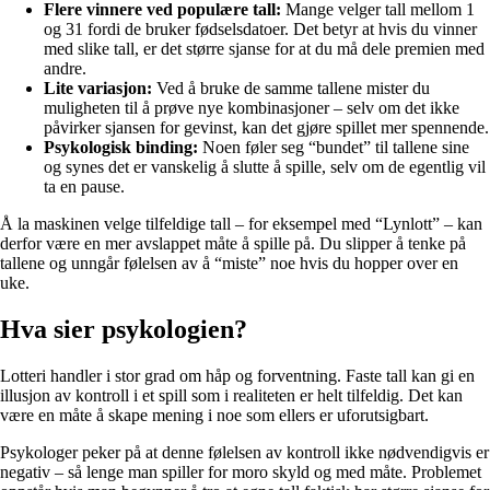
Flere vinnere ved populære tall:
Mange velger tall mellom 1
og 31 fordi de bruker fødselsdatoer. Det betyr at hvis du vinner
med slike tall, er det større sjanse for at du må dele premien med
andre.
Lite variasjon:
Ved å bruke de samme tallene mister du
muligheten til å prøve nye kombinasjoner – selv om det ikke
påvirker sjansen for gevinst, kan det gjøre spillet mer spennende.
Psykologisk binding:
Noen føler seg “bundet” til tallene sine
og synes det er vanskelig å slutte å spille, selv om de egentlig vil
ta en pause.
Å la maskinen velge tilfeldige tall – for eksempel med “Lynlott” – kan
derfor være en mer avslappet måte å spille på. Du slipper å tenke på
tallene og unngår følelsen av å “miste” noe hvis du hopper over en
uke.
Hva sier psykologien?
Lotteri handler i stor grad om håp og forventning. Faste tall kan gi en
illusjon av kontroll i et spill som i realiteten er helt tilfeldig. Det kan
være en måte å skape mening i noe som ellers er uforutsigbart.
Psykologer peker på at denne følelsen av kontroll ikke nødvendigvis er
negativ – så lenge man spiller for moro skyld og med måte. Problemet