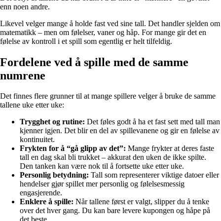
enn noen andre.
Likevel velger mange å holde fast ved sine tall. Det handler sjelden om
matematikk – men om følelser, vaner og håp. For mange gir det en
følelse av kontroll i et spill som egentlig er helt tilfeldig.
Fordelene ved å spille med de samme
numrene
Det finnes flere grunner til at mange spillere velger å bruke de samme
tallene uke etter uke:
Trygghet og rutine:
Det føles godt å ha et fast sett med tall man
kjenner igjen. Det blir en del av spillevanene og gir en følelse av
kontinuitet.
Frykten for å “gå glipp av det”:
Mange frykter at deres faste
tall en dag skal bli trukket – akkurat den uken de ikke spilte.
Den tanken kan være nok til å fortsette uke etter uke.
Personlig betydning:
Tall som representerer viktige datoer eller
hendelser gjør spillet mer personlig og følelsesmessig
engasjerende.
Enklere å spille:
Når tallene først er valgt, slipper du å tenke
over det hver gang. Du kan bare levere kupongen og håpe på
det beste.