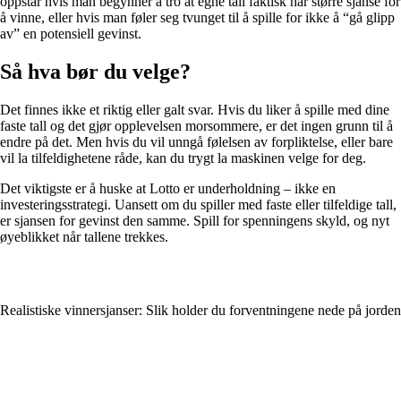
oppstår hvis man begynner å tro at egne tall faktisk har større sjanse for
å vinne, eller hvis man føler seg tvunget til å spille for ikke å “gå glipp
av” en potensiell gevinst.
Så hva bør du velge?
Det finnes ikke et riktig eller galt svar. Hvis du liker å spille med dine
faste tall og det gjør opplevelsen morsommere, er det ingen grunn til å
endre på det. Men hvis du vil unngå følelsen av forpliktelse, eller bare
vil la tilfeldighetene råde, kan du trygt la maskinen velge for deg.
Det viktigste er å huske at Lotto er underholdning – ikke en
investeringsstrategi. Uansett om du spiller med faste eller tilfeldige tall,
er sjansen for gevinst den samme. Spill for spenningens skyld, og nyt
øyeblikket når tallene trekkes.
Realistiske vinnersjanser: Slik holder du forventningene nede på jorden