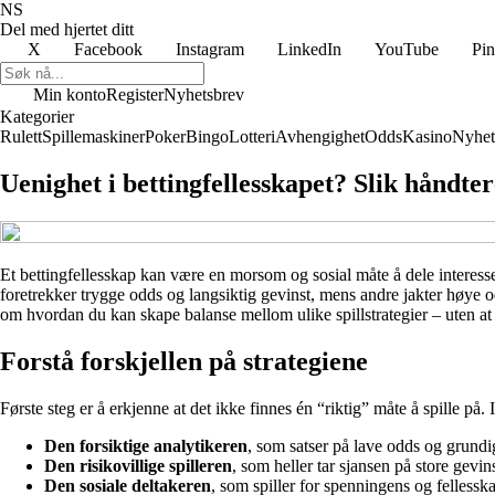
NS
Del med hjertet ditt
X
Facebook
Instagram
LinkedIn
YouTube
Pin
Min konto
Register
Nyhetsbrev
Kategorier
Rulett
Spillemaskiner
Poker
Bingo
Lotteri
Avhengighet
Odds
Kasino
Nyhet
Uenighet i bettingfellesskapet? Slik håndter
Et bettingfellesskap kan være en morsom og sosial måte å dele interessen
foretrekker trygge odds og langsiktig gevinst, mens andre jakter høye od
om hvordan du kan skape balanse mellom ulike spillstrategier – uten at
Forstå forskjellen på strategiene
Første steg er å erkjenne at det ikke finnes én “riktig” måte å spille på. I
Den forsiktige analytikeren
, som satser på lave odds og grundi
Den risikovillige spilleren
, som heller tar sjansen på store gevins
Den sosiale deltakeren
, som spiller for spenningens og fellessk