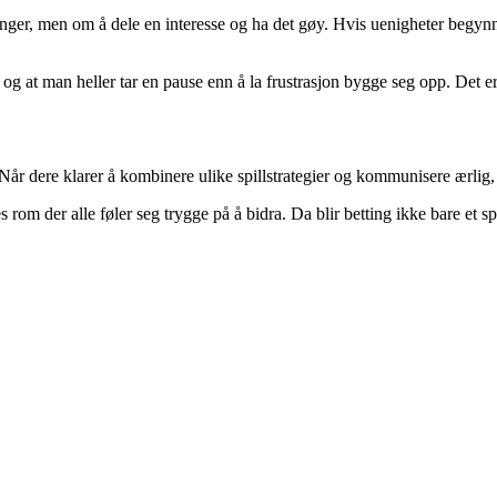
enger, men om å dele en interesse og ha det gøy. Hvis uenigheter begynne
ng – og at man heller tar en pause enn å la frustrasjon bygge seg opp. De
 Når dere klarer å kombinere ulike spillstrategier og kommunisere ærlig, 
rom der alle føler seg trygge på å bidra. Da blir betting ikke bare et s