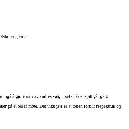
Diskuter gjerne:
ngå å gjøre narr av andres valg – selv når et spill går galt.
r på et felles møte. Det viktigste er at tonen forblir respektfull og