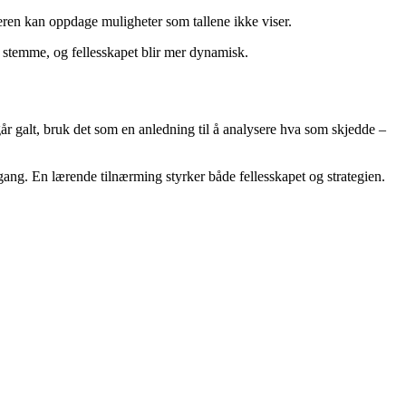
lleren kan oppdage muligheter som tallene ikke viser.
 en stemme, og fellesskapet blir mer dynamisk.
går galt, bruk det som en anledning til å analysere hva som skjedde –
gang. En lærende tilnærming styrker både fellesskapet og strategien.