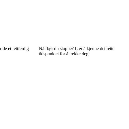
r de et rettferdig
Når bør du stoppe? Lær å kjenne det rette
tidspunktet for å trekke deg