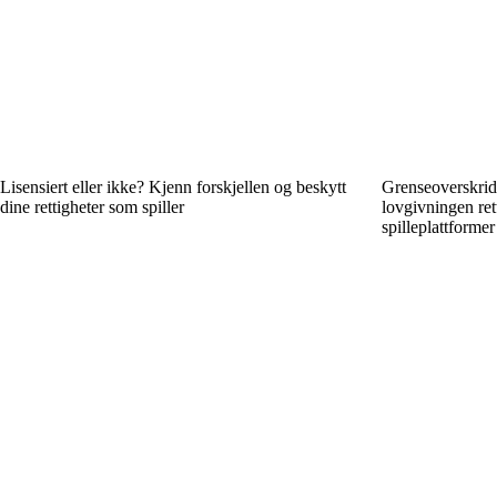
Lisensiert eller ikke? Kjenn forskjellen og beskytt
Grenseoverskride
dine rettigheter som spiller
lovgivningen ret
spilleplattformer