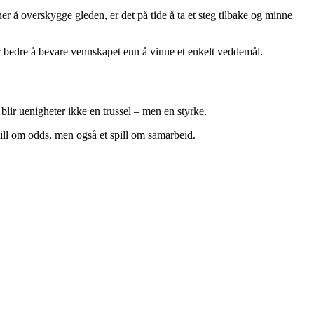
r å overskygge gleden, er det på tide å ta et steg tilbake og minne
t er bedre å bevare vennskapet enn å vinne et enkelt veddemål.
blir uenigheter ikke en trussel – men en styrke.
pill om odds, men også et spill om samarbeid.