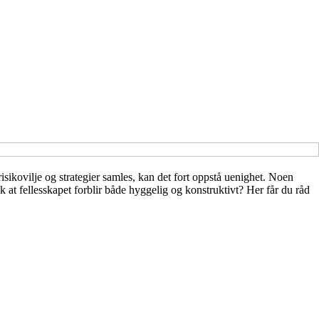
isikovilje og strategier samles, kan det fort oppstå uenighet. Noen
 at fellesskapet forblir både hyggelig og konstruktivt? Her får du råd