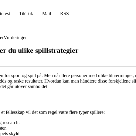
terest
TikTok
Mail
RSS
er
Vurderinger
er du ulike spillstrategier
 for sport og spill på. Men når flere personer med ulike tilnærminger, r
ds og raske resultater. Hvordan kan man håndtere disse forskjellene slik
 det går utover samholdet.
 et fellesskap vil det som regel være flere typer spillere:
g research.
ter.
apets skyld.