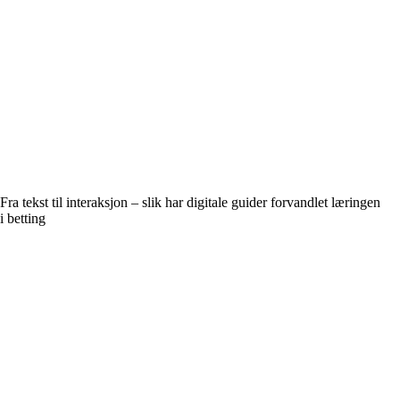
Fra tekst til interaksjon – slik har digitale guider forvandlet læringen
i betting