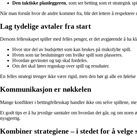
Den taktiske planleggeren
, som ser betting som et strategisk sp
Når man forstår hvor de andre kommer fra, blir det lettere å respekter
Lag tydelige avtaler fra start
Dersom fellesskapet spiller med felles penger, er det avgjørende å ha kl
Hvor stor del av budsjettet som kan brukes på risikofylte spill.
Hvem som tar beslutninger om hvilke spill som plasseres.
Hvordan gevinster og tap skal fordeles.
Om det skal føres regnskap over spill og resultater.
En felles strategi trenger ikke være rigid, men den bør gi alle en følelse
Kommunikasjon er nøkkelen
Mange konflikter i bettingfellesskap handler ikke om selve spillene, me
Et godt tips er å ha jevnlige samtaler om hvordan det går, og om noen øns
nysgjerrig.
Kombiner strategiene – i stedet for å velge 