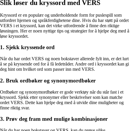
Slik løser du kryssord med VERS
Kryssord er en populær og underholdende form for puslespill som
utfordrer hjernen og språkferdighetene dine. Hvis du har støtt på ordet
VERS i et kryssord, kan det virke utfordrende å finne den riktige
løsningen. Her er noen nyttige tips og strategier for å hjelpe deg med å
løse kryssordet.
1. Sjekk kryssende ord
Når du har ordet VERS og noen bokstaver allerede fylt inn, er det lurt
å se på kryssende ord for å få ledetråder. Andre ord i kryssordet kan gi
deg hint om hvilket ord som passer inn med VERS.
2. Bruk ordbøker og synonymordbøker
Ordbøker og synonymordbøker er gode verktøy når du står fast i et
kryssord. Sjekk etter synonymer eller beskrivelser som kan matche
ordet VERS. Dette kan hjelpe deg med å utvide dine muligheter og
finne riktig svar.
3. Prøv deg fram med mulige kombinasjoner
Når du har noen bokstaver og VERS, kan du prøve ulike