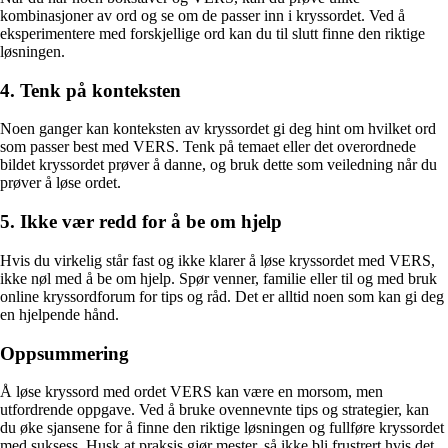
kombinasjoner av ord og se om de passer inn i kryssordet. Ved å
eksperimentere med forskjellige ord kan du til slutt finne den riktige
løsningen.
4. Tenk på konteksten
Noen ganger kan konteksten av kryssordet gi deg hint om hvilket ord
som passer best med VERS. Tenk på temaet eller det overordnede
bildet kryssordet prøver å danne, og bruk dette som veiledning når du
prøver å løse ordet.
5. Ikke vær redd for å be om hjelp
Hvis du virkelig står fast og ikke klarer å løse kryssordet med VERS,
ikke nøl med å be om hjelp. Spør venner, familie eller til og med bruk
online kryssordforum for tips og råd. Det er alltid noen som kan gi deg
en hjelpende hånd.
Oppsummering
Å løse kryssord med ordet VERS kan være en morsom, men
utfordrende oppgave. Ved å bruke ovennevnte tips og strategier, kan
du øke sjansene for å finne den riktige løsningen og fullføre kryssordet
med suksess. Husk at praksis gjør mester, så ikke bli frustrert hvis det