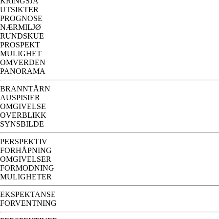
KRINGSJÅ
UTSIKTER
PROGNOSE
NÆRMILJØ
RUNDSKUE
PROSPEKT
MULIGHET
OMVERDEN
PANORAMA
BRANNTÅRN
AUSPISIER
OMGIVELSE
OVERBLIKK
SYNSBILDE
PERSPEKTIV
FORHÅPNING
OMGIVELSER
FORMODNING
MULIGHETER
EKSPEKTANSE
FORVENTNING