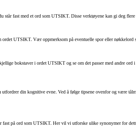
 står fast med et ord som UTSIKT. Disse verktøyene kan gi deg flere al
 om ordet UTSIKT. Vær oppmerksom på eventuelle spor eller nøkkelord s
orskjellige bokstaver i ordet UTSIKT og se om det passer med andre ord 
ordrer din kognitive evne. Ved å følge tipsene ovenfor og være tålmod
fast på ord som UTSIKT. Her vil vi utforske ulike synonymer for dette or