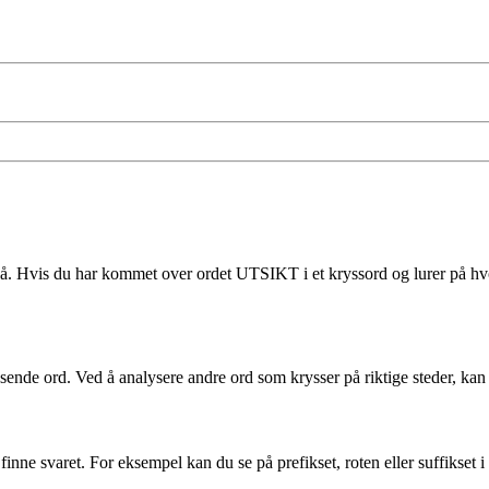
å. Hvis du har kommet over ordet UTSIKT i et kryssord og lurer på hvor
ende ord. Ved å analysere andre ord som krysser på riktige steder, kan 
finne svaret. For eksempel kan du se på prefikset, roten eller suffikset 