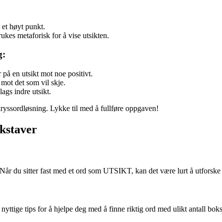
a et høyt punkt.
kes metaforisk for å vise utsikten.
g:
 på en utsikt mot noe positivt.
mot det som vil skje.
ags indre utsikt.
yssordløsning. Lykke til med å fullføre oppgaven!
okstaver
år du sitter fast med et ord som UTSIKT, kan det være lurt å utforske ul
ttige tips for å hjelpe deg med å finne riktig ord med ulikt antall boks