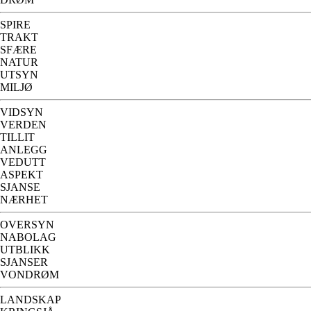
SPIRE
TRAKT
SFÆRE
NATUR
UTSYN
MILJØ
VIDSYN
VERDEN
TILLIT
ANLEGG
VEDUTT
ASPEKT
SJANSE
NÆRHET
OVERSYN
NABOLAG
UTBLIKK
SJANSER
VONDRØM
LANDSKAP