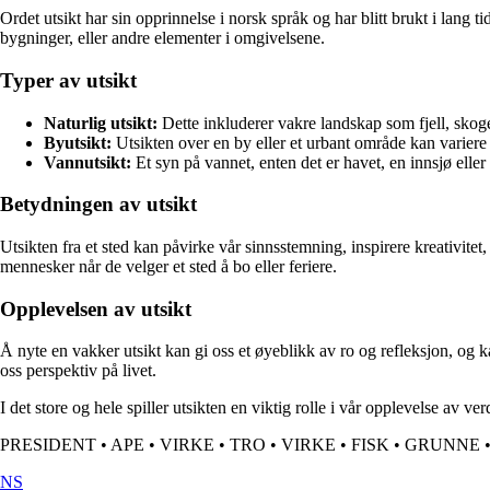
Ordet utsikt har sin opprinnelse i norsk språk og har blitt brukt i lang ti
bygninger, eller andre elementer i omgivelsene.
Typer av utsikt
Naturlig utsikt:
Dette inkluderer vakre landskap som fjell, skoge
Byutsikt:
Utsikten over en by eller et urbant område kan variere 
Vannutsikt:
Et syn på vannet, enten det er havet, en innsjø ell
Betydningen av utsikt
Utsikten fra et sted kan påvirke vår sinnsstemning, inspirere kreativit
mennesker når de velger et sted å bo eller feriere.
Opplevelsen av utsikt
Å nyte en vakker utsikt kan gi oss et øyeblikk av ro og refleksjon, og 
oss perspektiv på livet.
I det store og hele spiller utsikten en viktig rolle i vår opplevelse av v
PRESIDENT
•
APE
•
VIRKE
•
TRO
•
VIRKE
•
FISK
•
GRUNNE
NS