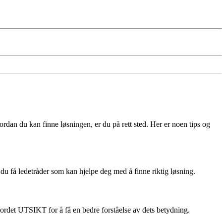
dan du kan finne løsningen, er du på rett sted. Her er noen tips og
du få ledetråder som kan hjelpe deg med å finne riktig løsning.
i ordet UTSIKT for å få en bedre forståelse av dets betydning.