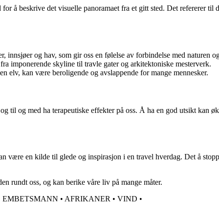
d for å beskrive det visuelle panoramaet fra et gitt sted. Det refererer ti
r, innsjøer og hav, som gir oss en følelse av forbindelse med naturen o
fra imponerende skyline til travle gater og arkitektoniske mesterverk.
er en elv, kan være beroligende og avslappende for mange mennesker.
et, og til og med ha terapeutiske effekter på oss. Å ha en god utsikt ka
kan være en kilde til glede og inspirasjon i en travel hverdag. Det å st
erden rundt oss, og kan berike våre liv på mange måter.
•
EMBETSMANN
•
AFRIKANER
•
VIND
•