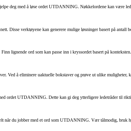
an hjelpe deg med å løse ordet UTDANNING. Nøkkelordene kan være ledet
nett. Disse verktøyene kan generere mulige løsninger basert på antall bo
nn lignende ord som kan passe inn i kryssordet basert på konteksten
r. Ved å eliminere uaktuelle bokstaver og prøve ut ulike muligheter, k
ed ordet UTDANNING. Dette kan gi deg ytterligere ledetråder til rikti
ielt når du jobber med et ord som UTDANNING. Vær tålmodig, bruk hj