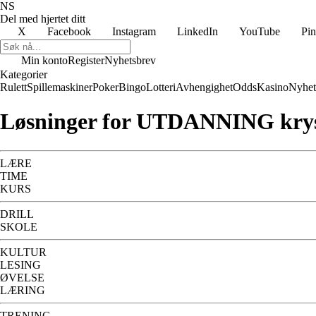
NS
Del med hjertet ditt
X
Facebook
Instagram
LinkedIn
YouTube
Pin
Min konto
Register
Nyhetsbrev
Kategorier
Rulett
Spillemaskiner
Poker
Bingo
Lotteri
Avhengighet
Odds
Kasino
Nyhet
Løsninger for UTDANNING kry
LÆRE
TIME
KURS
DRILL
SKOLE
KULTUR
LESING
ØVELSE
LÆRING
TRENING