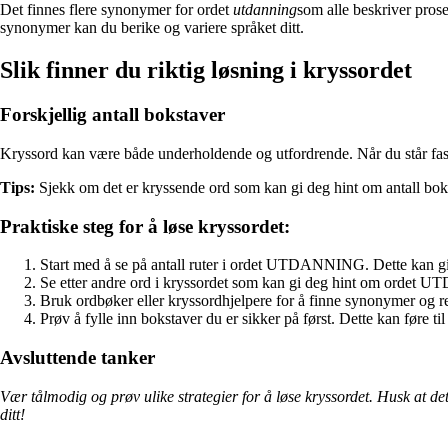
Det finnes flere synonymer for ordet
utdanning
som alle beskriver pros
synonymer kan du berike og variere språket ditt.
Slik finner du riktig løsning i kryssordet
Forskjellig antall bokstaver
Kryssord kan være både underholdende og utfordrende. Når du står fas
Tips:
Sjekk om det er kryssende ord som kan gi deg hint om antall boks
Praktiske steg for å løse kryssordet:
Start med å se på antall ruter i ordet UTDANNING. Dette kan gi
Se etter andre ord i kryssordet som kan gi deg hint om ordet 
Bruk ordbøker eller kryssordhjelpere for å finne synonymer og r
Prøv å fylle inn bokstaver du er sikker på først. Dette kan føre til a
Avsluttende tanker
Vær tålmodig og prøv ulike strategier for å løse kryssordet. Husk at d
ditt!