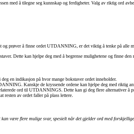
essen med å tilegne seg kunnskap og ferdigheter. Valg av riktig ord avh
t og prøver å finne ordet UTDANNING, er det viktig å tenke på alle m
taver. Dette kan hjelpe deg med å begrense mulighetene og finne den r
 deg en indikasjon på hvor mange bokstaver ordet inneholder.
UTDANNING. Kanskje de kryssende ordene kan hjelpe deg med riktig ant
elaterede ord til UTDANNINGS. Dette kan gi deg flere alternativer å p
t resten av ordet faller på plass lettere.
et kan være flere mulige svar, spesielt når det gjelder ord med forskje