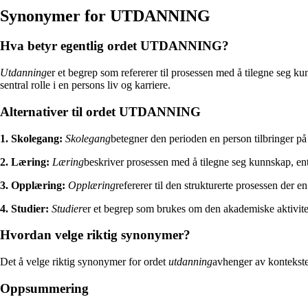
Synonymer for UTDANNING
Hva betyr egentlig ordet UTDANNING?
Utdanning
er et begrep som refererer til prosessen med å tilegne seg k
sentral rolle i en persons liv og karriere.
Alternativer til ordet UTDANNING
1. Skolegang:
Skolegang
betegner den perioden en person tilbringer på
2. Læring:
Læring
beskriver prosessen med å tilegne seg kunnskap, ent
3. Opplæring:
Opplæring
refererer til den strukturerte prosessen der e
4. Studier:
Studier
er et begrep som brukes om den akademiske aktivitet
Hvordan velge riktig synonymer?
Det å velge riktig synonymer for ordet
utdanning
avhenger av konteksten
Oppsummering