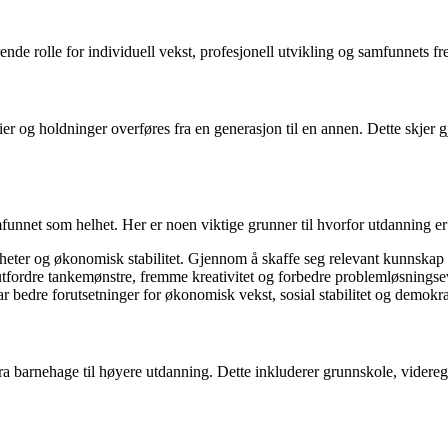
nde rolle for individuell vekst, profesjonell utvikling og samfunnets f
ier og holdninger overføres fra en generasjon til en annen. Dette skjer 
mfunnet som helhet. Her er noen viktige grunner til hvorfor utdanning er
eter og økonomisk stabilitet. Gjennom å skaffe seg relevant kunnskap og
utfordre tankemønstre, fremme kreativitet og forbedre problemløsningsevn
edre forutsetninger for økonomisk vekst, sosial stabilitet og demokrat
fra barnehage til høyere utdanning. Dette inkluderer grunnskole, videre