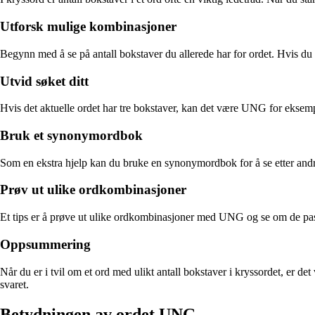
Utforsk mulige kombinasjoner
Begynn med å se på antall bokstaver du allerede har for ordet. Hvis du 
Utvid søket ditt
Hvis det aktuelle ordet har tre bokstaver, kan det være UNG for ekse
Bruk et synonymordbok
Som en ekstra hjelp kan du bruke en synonymordbok for å se etter andre 
Prøv ut ulike ordkombinasjoner
Et tips er å prøve ut ulike ordkombinasjoner med UNG og se om de passe
Oppsummering
Når du er i tvil om et ord med ulikt antall bokstaver i kryssordet, er det
svaret.
Betydningen av ordet UNG