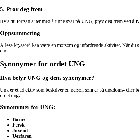
5. Prøv deg frem
Hvis du fortsatt sliter med å finne svar på UNG, prøv deg frem ved å f
Oppsummering
Å løse kryssord kan være en morsom og utfordrende aktivitet. Når du st
din!
Synonymer for ordet UNG
Hva betyr UNG og dens synonymer?
Ung er et adjektiv som beskriver en person som er på ungdoms- eller barn
ordet ung:
Synonymer for UNG:
Barne
Fersk
Juvenil
Uerfaren