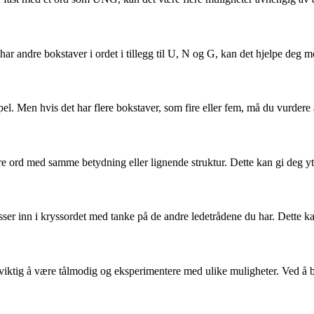
har andre bokstaver i ordet i tillegg til U, N og G, kan det hjelpe deg 
mpel. Men hvis det har flere bokstaver, som fire eller fem, må du vu
ord med samme betydning eller lignende struktur. Dette kan gi deg ytter
r inn i kryssordet med tanke på de andre ledetrådene du har. Dette kan
 viktig å være tålmodig og eksperimentere med ulike muligheter. Ved å bruk