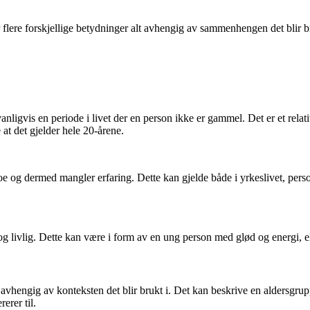
flere forskjellige betydninger alt avhengig av sammenhengen det blir br
anligvis en periode i livet der en person ikke er gammel. Det er et rel
t det gjelder hele 20-årene.
g dermed mangler erfaring. Dette kan gjelde både i yrkeslivet, personlig
k og livlig. Dette kan være i form av en ung person med glød og energi, 
vhengig av konteksten det blir brukt i. Det kan beskrive en aldersgruppe
erer til.