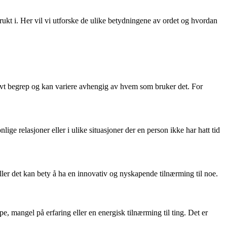
ukt i. Her vil vi utforske de ulike betydningene av ordet og hvordan
ativt begrep og kan variere avhengig av hvem som bruker det. For
e relasjoner eller i ulike situasjoner der en person ikke har hatt tid
eller det kan bety å ha en innovativ og nyskapende tilnærming til noe.
, mangel på erfaring eller en energisk tilnærming til ting. Det er