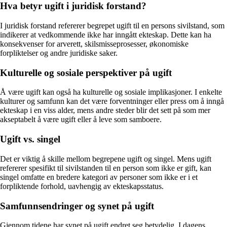
Hva betyr ugift i juridisk forstand?
I juridisk forstand refererer begrepet ugift til en persons sivilstand, som
indikerer at vedkommende ikke har inngått ekteskap. Dette kan ha
konsekvenser for arverett, skilsmisseprosesser, økonomiske
forpliktelser og andre juridiske saker.
Kulturelle og sosiale perspektiver på ugift
Å være ugift kan også ha kulturelle og sosiale implikasjoner. I enkelte
kulturer og samfunn kan det være forventninger eller press om å inngå
ekteskap i en viss alder, mens andre steder blir det sett på som mer
akseptabelt å være ugift eller å leve som samboere.
Ugift vs. singel
Det er viktig å skille mellom begrepene ugift og singel. Mens ugift
refererer spesifikt til sivilstanden til en person som ikke er gift, kan
singel omfatte en bredere kategori av personer som ikke er i et
forpliktende forhold, uavhengig av ekteskapsstatus.
Samfunnsendringer og synet på ugift
Gjennom tidene har synet på ugift endret seg betydelig. I dagens