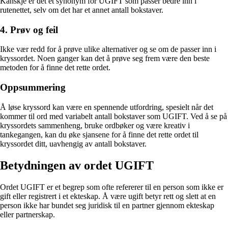
Kanskje er det et synonym for UGIFT som passer bedre inn i
rutenettet, selv om det har et annet antall bokstaver.
4. Prøv og feil
Ikke vær redd for å prøve ulike alternativer og se om de passer inn i
kryssordet. Noen ganger kan det å prøve seg frem være den beste
metoden for å finne det rette ordet.
Oppsummering
Å løse kryssord kan være en spennende utfordring, spesielt når det
kommer til ord med variabelt antall bokstaver som UGIFT. Ved å se på
kryssordets sammenheng, bruke ordbøker og være kreativ i
tankegangen, kan du øke sjansene for å finne det rette ordet til
kryssordet ditt, uavhengig av antall bokstaver.
Betydningen av ordet UGIFT
Ordet UGIFT er et begrep som ofte refererer til en person som ikke er
gift eller registrert i et ekteskap. Å være ugift betyr rett og slett at en
person ikke har bundet seg juridisk til en partner gjennom ekteskap
eller partnerskap.