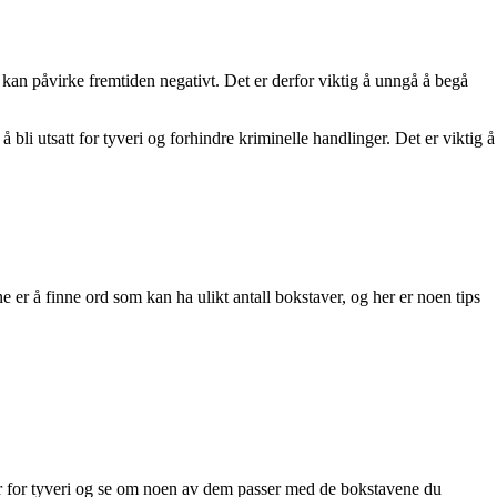
m kan påvirke fremtiden negativt. Det er derfor viktig å unngå å begå
li utsatt for tyveri og forhindre kriminelle handlinger. Det er viktig å
er å finne ord som kan ha ulikt antall bokstaver, og her er noen tips
r for tyveri og se om noen av dem passer med de bokstavene du