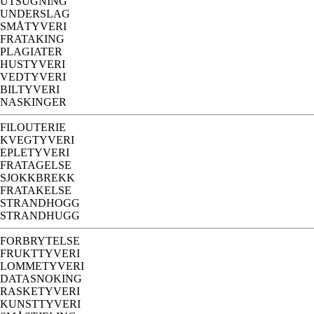
UTSUGNING
UNDERSLAG
SMÅTYVERI
FRATAKING
PLAGIATER
HUSTYVERI
VEDTYVERI
BILTYVERI
NASKINGER
FILOUTERIE
KVEGTYVERI
EPLETYVERI
FRATAGELSE
SJOKKBREKK
FRATAKELSE
STRANDHOGG
STRANDHUGG
FORBRYTELSE
FRUKTTYVERI
LOMMETYVERI
DATASNOKING
RASKETYVERI
KUNSTTYVERI