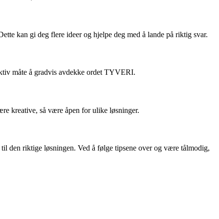
ette kan gi deg flere ideer og hjelpe deg med å lande på riktig svar.
fektiv måte å gradvis avdekke ordet TYVERI.
re kreative, så være åpen for ulike løsninger.
il den riktige løsningen. Ved å følge tipsene over og være tålmodig,