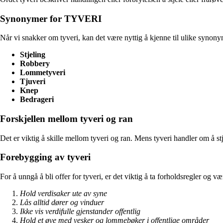
Synonymer for TYVERI
Når vi snakker om tyveri, kan det være nyttig å kjenne til ulike synon
Stjeling
Robbery
Lommetyveri
Tjuveri
Knep
Bedrageri
Forskjellen mellom tyveri og ran
Det er viktig å skille mellom tyveri og ran. Mens tyveri handler om å stj
Forebygging av tyveri
For å unngå å bli offer for tyveri, er det viktig å ta forholdsregler og
Hold verdisaker ute av syne
Lås alltid dører og vinduer
Ikke vis verdifulle gjenstander offentlig
Hold et øye med vesker og lommebøker i offentlige områder