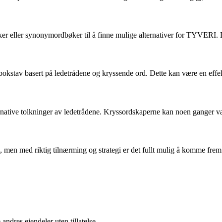
øker eller synonymordbøker til å finne mulige alternativer for TYVERI. D
 bokstav basert på ledetrådene og kryssende ord. Dette kan være en ef
ternative tolkninger av ledetrådene. Kryssordskaperne kan noen ganger væ
en med riktig tilnærming og strategi er det fullt mulig å komme frem t
 andres eiendeler uten tillatelse.