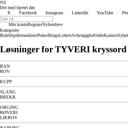
NS
Del med hjertet ditt
X
Facebook
Instagram
LinkedIn
YouTube
Pin
Min konto
Register
Nyhetsbrev
Kategorier
Rulett
Spillemaskiner
Poker
Bingo
Lotteri
Avhengighet
Odds
Kasino
Nyhet
Løsninger for TYVERI kryssord
RAN
ROV
KUPP
SLANG
BREKK
ORGING
RØVERI
LIKROV
RAPSING