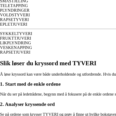
SMÅSTJELING
TELETAPPING
PLYNDRINGER
VOLDSTYVERI
RAPSETYVERI
EPLETJUVERI
SYKKELTYVERI
FRUKTTJUVERI
LIKPLYNDRING
VESKENAPPING
RAPSETJUVERI
Slik løser du kryssord med TYVERI
Å løse kryssord kan være både underholdende og utfordrende. Hvis du 
1. Start med de enkle ordene
Når du ser på ledetrådene, begynn med å fokusere på de enkle ordene s
2. Analyser kryssende ord
Se på ordene som krysser TYVERI og prøv å finne ut hvilke bokstaver so