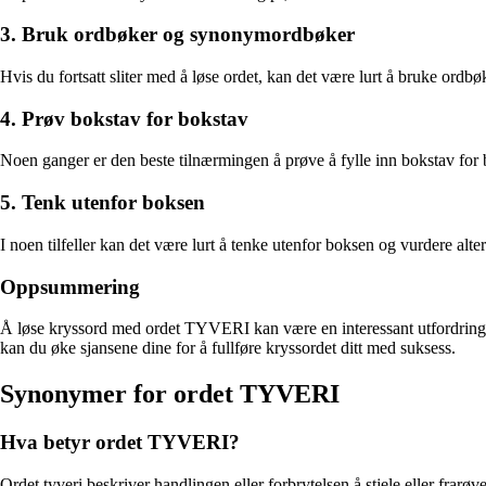
3. Bruk ordbøker og synonymordbøker
Hvis du fortsatt sliter med å løse ordet, kan det være lurt å bruke ordb
4. Prøv bokstav for bokstav
Noen ganger er den beste tilnærmingen å prøve å fylle inn bokstav for
5. Tenk utenfor boksen
I noen tilfeller kan det være lurt å tenke utenfor boksen og vurdere al
Oppsummering
Å løse kryssord med ordet TYVERI kan være en interessant utfordring, m
kan du øke sjansene dine for å fullføre kryssordet ditt med suksess.
Synonymer for ordet TYVERI
Hva betyr ordet TYVERI?
Ordet tyveri beskriver handlingen eller forbrytelsen å stjele eller frarøve