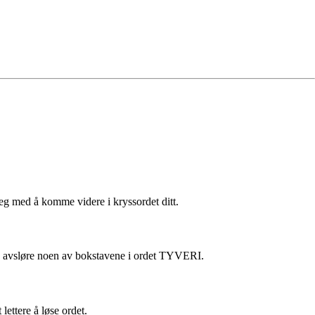
eg med å komme videre i kryssordet ditt.
an avsløre noen av bokstavene i ordet TYVERI.
ettere å løse ordet.