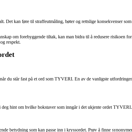
alt. Det kan føre til straffeutmåling, bøter og rettslige konsekvenser so
p om forebyggende tiltak, kan man bidra til å redusere risikoen for å b
 og respekt.
ordet
år du står fast på et ord som TYVERI. En av de vanligste utfordringene 
 gi deg hint om hvilke bokstaver som inngår i det ukjente ordet TYVERI.
ende betydning som kan passe inn i kryssordet. Prøv å finne synonyme