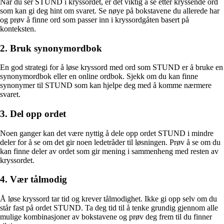
Når du ser STUND i kryssordet, er det viktig å se etter kryssende ord
som kan gi deg hint om svaret. Se nøye på bokstavene du allerede har
og prøv å finne ord som passer inn i kryssordgåten basert på
konteksten.
2. Bruk synonymordbok
En god strategi for å løse kryssord med ord som STUND er å bruke en
synonymordbok eller en online ordbok. Sjekk om du kan finne
synonymer til STUND som kan hjelpe deg med å komme nærmere
svaret.
3. Del opp ordet
Noen ganger kan det være nyttig å dele opp ordet STUND i mindre
deler for å se om det gir noen ledetråder til løsningen. Prøv å se om du
kan finne deler av ordet som gir mening i sammenheng med resten av
kryssordet.
4. Vær tålmodig
Å løse kryssord tar tid og krever tålmodighet. Ikke gi opp selv om du
står fast på ordet STUND. Ta deg tid til å tenke grundig gjennom alle
mulige kombinasjoner av bokstavene og prøv deg frem til du finner