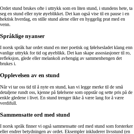
Ordet stund brukes ofte i uttrykk som en liten stund, i stundens hete, ta
seg en stund eller nyte øyeblikket. Det kan også vise til en pause i en
hektisk hverdag, en stille stund alene eller en hyggelig prat med en
venn.
Språklige nyanser
I norsk språk har ordet stund en mer poetisk og følelsesladet klang enn
vanlige uttrykk for tid og øyeblikk. Det kan skape assosiasjoner til ro,
refleksjon, glede eller melankoli avhengig av sammenhengen det
brukes i.
Opplevelsen av en stund
Når vi tar oss tid til å nyte en stund, kan vi legge merke til de små
detaljene rundt oss, kjenne på følelsene som oppstår og sette pris på de
enkle gledene i livet. En stund trenger ikke å være lang for å være
verdifull.
Sammensatte ord med stund
I norsk språk finner vi også sammensatte ord med stund som forsterker
eller endrer betydningen av ordet. Eksempler inkluderer livsstund (en