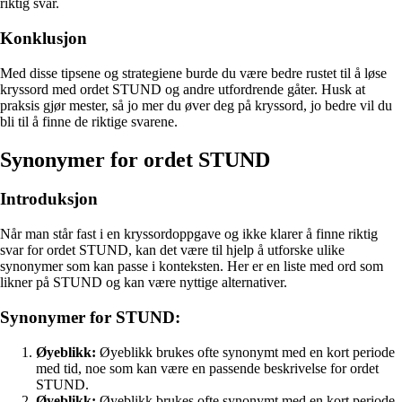
riktig svar.
Konklusjon
Med disse tipsene og strategiene burde du være bedre rustet til å løse
kryssord med ordet STUND og andre utfordrende gåter. Husk at
praksis gjør mester, så jo mer du øver deg på kryssord, jo bedre vil du
bli til å finne de riktige svarene.
Synonymer for ordet STUND
Introduksjon
Når man står fast i en kryssordoppgave og ikke klarer å finne riktig
svar for ordet STUND, kan det være til hjelp å utforske ulike
synonymer som kan passe i konteksten. Her er en liste med ord som
likner på STUND og kan være nyttige alternativer.
Synonymer for STUND:
Øyeblikk:
Øyeblikk brukes ofte synonymt med en kort periode
med tid, noe som kan være en passende beskrivelse for ordet
STUND.
Øyeblikk:
Øyeblikk brukes ofte synonymt med en kort periode