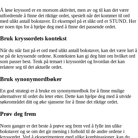
Å løse kryssord er en morsom aktivitet, men av og til kan det være
utfordrende å finne det riktige ordet, spesielt når det kommer til ord
med ulikt antall bokstaver. Et eksempel på et slikt ord er STUND. Her
er noen tips for å hjelpe deg med å finne det passende ordet.
Bruk kryssordets kontekst
Når du står fast på et ord med ulikt antall bokstaver, kan det være lurt å
se på de kryssende ordene. Konteksten kan gi deg hint om hvilket ord
som passer best. Tenk på temaet i kryssordet og hvordan det kan
relatere seg til det aktuelle ordet.
Bruk synonymordbøker
En god strategi er å bruke en synonymordbok for å finne mulige
alternativer til ordet du leter etter. Dette kan hjelpe deg med å utvide
søkeområdet ditt og øke sjansene for å finne det riktige ordet.
Prøv deg frem
Noen ganger er det beste å prøve seg frem ved å fylle inn ulike
bokstaver og se om det gir mening i forhold til de andre ordene i
kryssordet. Ved å eksperimentere med ulike kombinasjoner, kan du