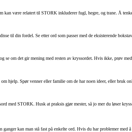
kan være relatert til STORK inkluderer fugl, hegre, og trane. Å tenke u
sse til din fordel. Se etter ord som passer med de eksisterende bokstave
 se om det gir mening med resten av kryssordet. Hvis ikke, prøv med a
om hjelp. Spør venner eller familie om de har noen ideer, eller bruk on
ryssord med STORK. Husk at praksis gjør mester, så jo mer du løser krys
 ganger kan man stå fast på enkelte ord. Hvis du har problemer med å 