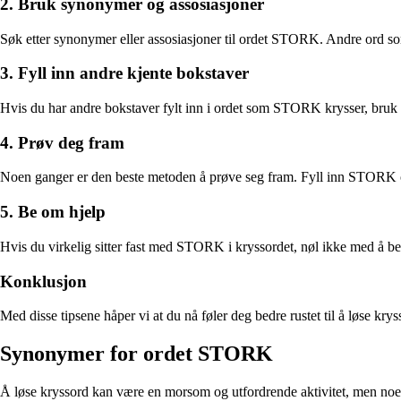
2. Bruk synonymer og assosiasjoner
Søk etter synonymer eller assosiasjoner til ordet STORK. Andre ord som 
3. Fyll inn andre kjente bokstaver
Hvis du har andre bokstaver fylt inn i ordet som STORK krysser, bruk di
4. Prøv deg fram
Noen ganger er den beste metoden å prøve seg fram. Fyll inn STORK og
5. Be om hjelp
Hvis du virkelig sitter fast med STORK i kryssordet, nøl ikke med å be 
Konklusjon
Med disse tipsene håper vi at du nå føler deg bedre rustet til å løse k
Synonymer for ordet STORK
Å løse kryssord kan være en morsom og utfordrende aktivitet, men noen