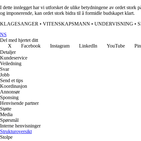
I dette innlegget har vi utforsket de ulike betydningene av ordet stork p
og imponerende, kan ordet stork bidra til å formidle budskapet klart.
KLAGESANGER
•
VITENSKAPSMANN
•
UNDERVISNING
•
S
NS
Del med hjertet ditt
X
Facebook
Instagram
LinkedIn
YouTube
Pin
Detaljer
Kundeservice
Veiledning
Svar
Jobb
Send et tips
Koordinasjon
Annonsør
Sponsing
Henvisende partner
Støtte
Media
Spørsmål
Interne henvisninger
Strukturoversikt
Stolpe