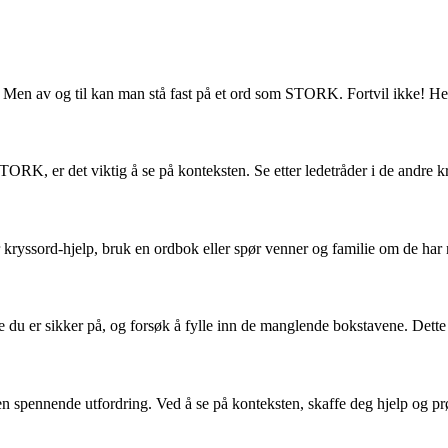
n av og til kan man stå fast på et ord som STORK. Fortvil ikke! Her er 
TORK, er det viktig å se på konteksten. Se etter ledetråder i de andre kr
ter kryssord-hjelp, bruk en ordbok eller spør venner og familie om de har
u er sikker på, og forsøk å fylle inn de manglende bokstavene. Dette ka
re en spennende utfordring. Ved å se på konteksten, skaffe deg hjelp 