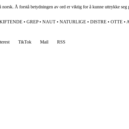
å norsk. Å forstå betydningen av ord er viktig for å kunne uttrykke seg pr
KIFTENDE
•
GREP
•
NAUT
•
NATURLIGE
•
DISTRE
•
OTTE
•
terest
TikTok
Mail
RSS