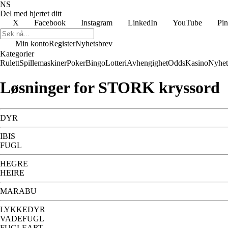
NS
Del med hjertet ditt
X
Facebook
Instagram
LinkedIn
YouTube
Pin
Min konto
Register
Nyhetsbrev
Kategorier
Rulett
Spillemaskiner
Poker
Bingo
Lotteri
Avhengighet
Odds
Kasino
Nyhet
Løsninger for STORK kryssord
DYR
IBIS
FUGL
HEGRE
HEIRE
MARABU
LYKKEDYR
VADEFUGL
FUGLEART