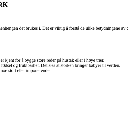
ORK
nhengen det brukes i. Det er viktig å forstå de ulike betydningene av 
 kjent for å bygge store reder på hustak eller i høye trær.
ødsel og fruktbarhet. Det sies at storken bringer babyer til verden.
noe stort eller imponerende.