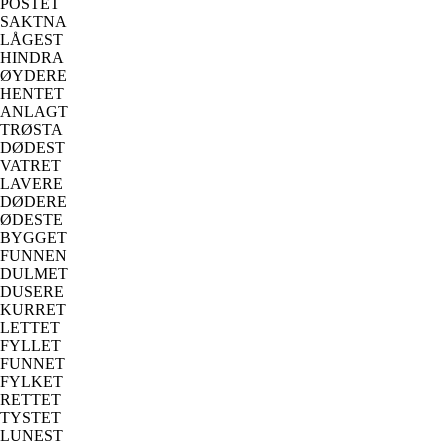
POSTET
SAKTNA
LÅGEST
HINDRA
ØYDERE
HENTET
ANLAGT
TRØSTA
DØDEST
VATRET
LAVERE
DØDERE
ØDESTE
BYGGET
FUNNEN
DULMET
DUSERE
KURRET
LETTET
FYLLET
FUNNET
FYLKET
RETTET
TYSTET
LUNEST