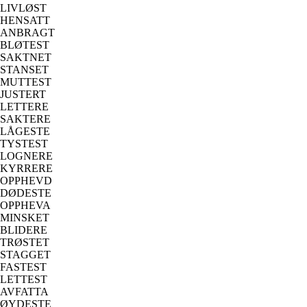
LIVLØST
HENSATT
ANBRAGT
BLØTEST
SAKTNET
STANSET
MUTTEST
JUSTERT
LETTERE
SAKTERE
LÅGESTE
TYSTEST
LOGNERE
KYRRERE
OPPHEVD
DØDESTE
OPPHEVA
MINSKET
BLIDERE
TRØSTET
STAGGET
FASTEST
LETTEST
AVFATTA
ØYDESTE