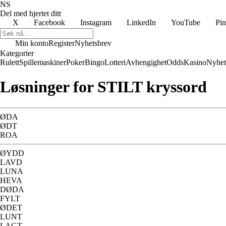
NS
Del med hjertet ditt
X
Facebook
Instagram
LinkedIn
YouTube
Pin
Min konto
Register
Nyhetsbrev
Kategorier
Rulett
Spillemaskiner
Poker
Bingo
Lotteri
Avhengighet
Odds
Kasino
Nyhet
Løsninger for STILT kryssord
ØDA
ØDT
ROA
ØYDD
LAVD
LUNA
HEVA
DØDA
FYLT
ØDET
LUNT
LAGT