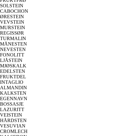
FRUKTFRØ
SOLSTEIN
CABOCHON
ØRESTEIN
VEVSTEIN
MURSTEIN
REGISSØR
TURMALIN
MÅNESTEN
NEVESTEN
FONOLITT
LJÅSTEIN
MJØSKALK
EDELSTEN
FRUKTDEL
INTAGLIO
ALMANDIN
KALKSTEN
EGENNAVN
BOSSASJE
LAZURITT
VEISTEIN
HÅRDSTEN
VESUVIAN
CROMLECH