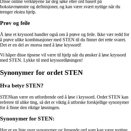
Disse online verktøyene lar deg søke etter ord basert på
bokstavmønstre og definisjoner, og kan være svært nyttige når du
trenger ekstra hjelp.
Prøv og feile
Å løse et kryssord handler også om å prøve og feile. Ikke vær redd for
å prøve ulike kombinasjoner med STEN til du finner det rette svaret.
Det er en del av moroa med å løse kryssord!
Vi håper disse tipsene vil være til hjelp når du ønsker å løse kryssord
med STEN. Lykke til med kryssordløsingen!
Synonymer for ordet STEN
Hva betyr STEN?
STEN
kan være en utfordrende ord å løse i kryssord. Ordet STEN kan
referere til ulike ting, så det er viktig å utforske forskjellige synonymer
for å finne den riktige løsningen.
Synonymer for STEN:
Her er en liste over synonymer og lignende ord som kan være nyttige