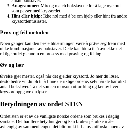
antall bokstaver.
Anagrammer:
Mix og match bokstavene for å lage nye ord
som passer med kryssordet.
Hint eller hjelp:
Ikke nøl med å be om hjelp eller hint fra andre
kryssordentusiaster.
Prøv og feil metoden
Noen ganger kan den beste tilnærmingen være å prøve seg frem med
ulike kombinasjoner av bokstaver. Dette kan bidra til å avdekke det
riktige ordet gjennom en prosess med prøving og feiling.
Øv og lær
Øvelse gjør mester, også når det gjelder kryssord. Jo mer du løser,
desto bedre vil du bli til å finne de riktige ordene, selv når de har ulikt
antall bokstaver. Ta det som en morsom utfordring og lær av hver
kryssordoppgave du løser.
Betydningen av ordet STEN
Ordet sten er et av de vanligste norske ordene som brukes i daglig
samtale. Det har flere betydninger og kan brukes på ulike måter
avhengig av sammenhengen det blir brukt i. La oss utforske noen av