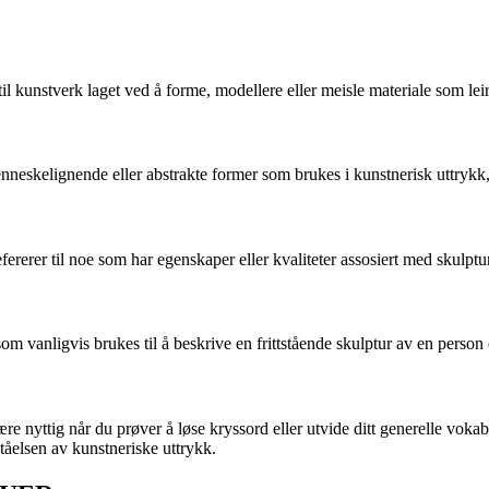
tverk laget ved å forme, modellere eller meisle materiale som leire, 
skelignende eller abstrakte former som brukes i kunstnerisk uttrykk, 
er til noe som har egenskaper eller kvaliteter assosiert med skulptur 
nligvis brukes til å beskrive en frittstående skulptur av en person el
re nyttig når du prøver å løse kryssord eller utvide ditt generelle
elsen av kunstneriske uttrykk.