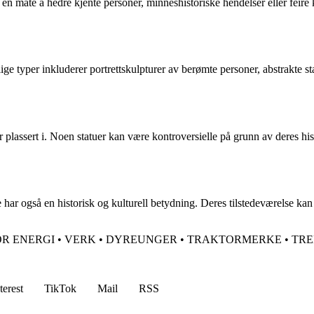
n måte å hedre kjente personer, minneshistoriske hendelser eller feire 
lige typer inkluderer portrettskulpturer av berømte personer, abstrakte 
lassert i. Noen statuer kan være kontroversielle på grunn av deres hist
 har også en historisk og kulturell betydning. Deres tilstedeværelse kan
OR ENERGI
•
VERK
•
DYREUNGER
•
TRAKTORMERKE
•
TR
terest
TikTok
Mail
RSS