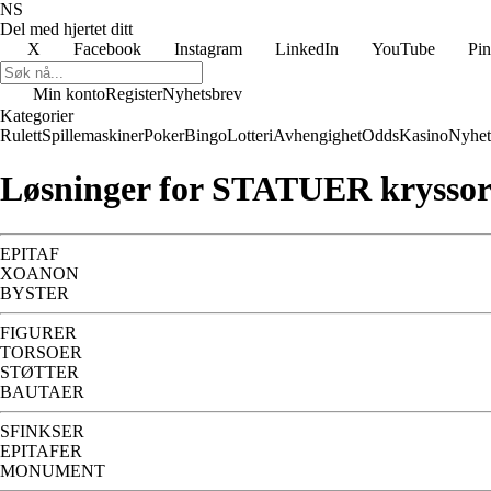
NS
Del med hjertet ditt
X
Facebook
Instagram
LinkedIn
YouTube
Pin
Min konto
Register
Nyhetsbrev
Kategorier
Rulett
Spillemaskiner
Poker
Bingo
Lotteri
Avhengighet
Odds
Kasino
Nyhet
Løsninger for STATUER krysso
EPITAF
XOANON
BYSTER
FIGURER
TORSOER
STØTTER
BAUTAER
SFINKSER
EPITAFER
MONUMENT