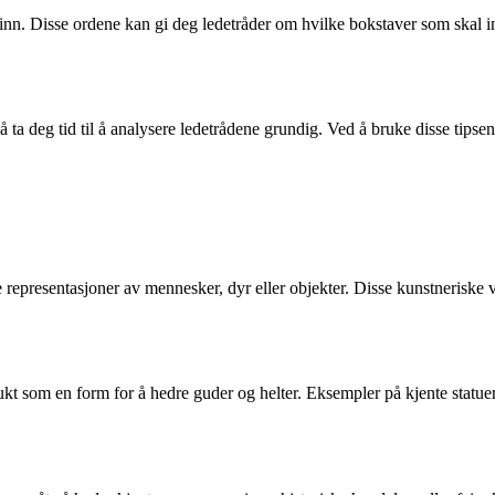
ylt inn. Disse ordene kan gi deg ledetråder om hvilke bokstaver som ska
å ta deg tid til å analysere ledetrådene grundig. Ved å bruke disse tipse
le representasjoner av mennesker, dyr eller objekter. Disse kunstneriske v
rukt som en form for å hedre guder og helter. Eksempler på kjente statue