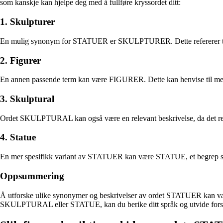
som kanskje kan hjelpe deg med å fullføre kryssordet ditt:
1. Skulpturer
En mulig synonym for STATUER er SKULPTURER. Dette refererer til kuns
2. Figurer
En annen passende term kan være FIGURER. Dette kan henvise til menne
3. Skulptural
Ordet SKULPTURAL kan også være en relevant beskrivelse, da det referer
4. Statue
En mer spesifikk variant av STATUER kan være STATUE, et begrep som va
Oppsummering
Å utforske ulike synonymer og beskrivelser av ordet STATUER kan væ
SKULPTURAL eller STATUE, kan du berike ditt språk og utvide forstå