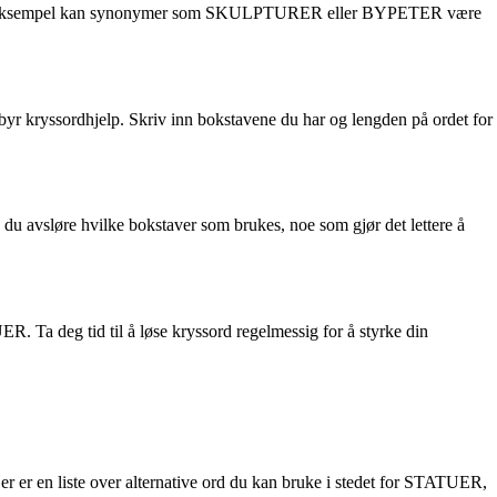
rd. For eksempel kan synonymer som SKULPTURER eller BYPETER være
lbyr kryssordhjelp. Skriv inn bokstavene du har og lengden på ordet for
u avsløre hvilke bokstaver som brukes, noe som gjør det lettere å
R. Ta deg tid til å løse kryssord regelmessig for å styrke din
 er en liste over alternative ord du kan bruke i stedet for STATUER,