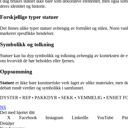
I dag brukes statuer ikke bare som dekorative elementer, men også som e
deres identitet og historie.
Forskjellige typer statuer
Det finnes ulike typer statuer avhengig av formålet og stilen. Noen van
markerer spesifikke hendelser.
Symbolikk og tolkning
Statuer kan ha dyp symbolikk og tolkning avhengig av konteksten de er p
om hvorvidt de bør beholdes eller fjernes.
Oppsumming
Statuer
er ikke bare kunstneriske verk laget av ulike materialer, men de
debatt rundt verdier og symbolikk i samfunnet.
DYSTER
•
REP
•
PAKKDYR
•
SEKK
•
VEMMELIG
•
ENHET F
NS
Del med hjertet ditt
X
Facebook
Instagram
LinkedIn
YouTube
Pin
Detaljer