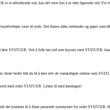
UER er et utfordrende ord, kan det være lurt å se etter lignende o
sordverktøy være til nytte. Det finnes ulike nettsteder og apper som ti
d å løse STATUER. Ved å fylle inn ord som krysser med STATUER, kan d
r, desto bedre blir du til å løse selv de vanskeligste ordene som STATUE
kryssord med ordet STATUER. Lykke til med løsningen!
 når det kommer til å finne passende synonymer for ordet STATUER. Her