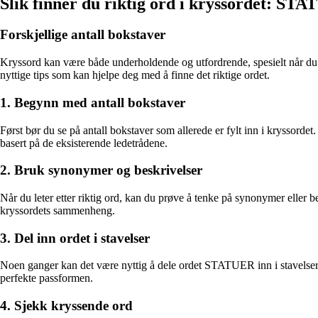
Slik finner du riktig ord i kryssordet: ST
Forskjellige antall bokstaver
Kryssord kan være både underholdende og utfordrende, spesielt når du s
nyttige tips som kan hjelpe deg med å finne det riktige ordet.
1. Begynn med antall bokstaver
Først bør du se på antall bokstaver som allerede er fylt inn i kryssor
basert på de eksisterende ledetrådene.
2. Bruk synonymer og beskrivelser
Når du leter etter riktig ord, kan du prøve å tenke på synonymer elle
kryssordets sammenheng.
3. Del inn ordet i stavelser
Noen ganger kan det være nyttig å dele ordet STATUER inn i stavelser. P
perfekte passformen.
4. Sjekk kryssende ord