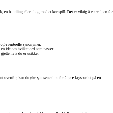
 en handling eller til og med et kortspill. Det er viktig å være åpen for
 og eventuelle synonymer.
 en idé om hvilket ord som passer.
gjette hvis du er usikker.
t ovenfor, kan du øke sjansene dine for å løse kryssordet på en