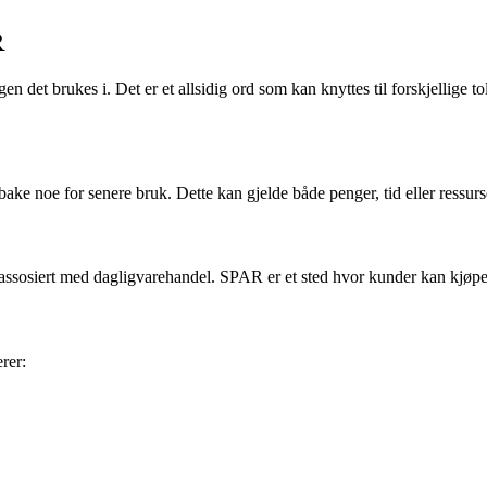
R
et brukes i. Det er et allsidig ord som kan knyttes til forskjellige to
bake noe for senere bruk. Dette kan gjelde både penger, tid eller ressurs
assosiert med dagligvarehandel. SPAR er et sted hvor kunder kan kjøpe da
rer: