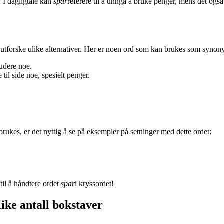
 I dagligtale kan
spar
referere til å unngå å bruke penger, mens det også
å utforske ulike alternativer. Her er noen ord som kan brukes som synon
ludere noe.
 til side noe, spesielt penger.
brukes, er det nyttig å se på eksempler på setninger med dette ordet:
til å håndtere ordet
spar
i kryssordet!
like antall bokstaver