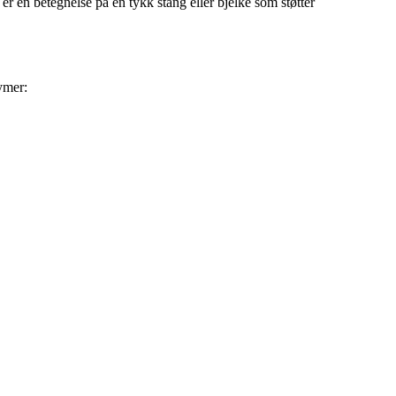
 er en betegnelse på en tykk stang eller bjelke som støtter
ymer: