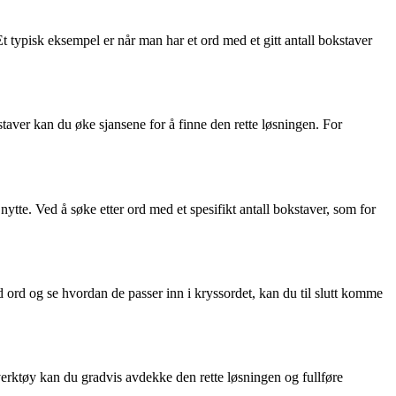
 typisk eksempel er når man har et ord med et gitt antall bokstaver
taver kan du øke sjansene for å finne den rette løsningen. For
ytte. Ved å søke etter ord med et spesifikt antall bokstaver, som for
d ord og se hvordan de passer inn i kryssordet, kan du til slutt komme
erktøy kan du gradvis avdekke den rette løsningen og fullføre