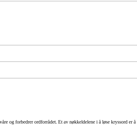
re og forbedrer ordforrådet. Et av nøkkeldelene i å løse kryssord er å 