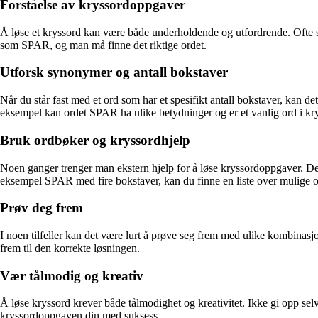
Forståelse av kryssordoppgaver
Å løse et kryssord kan være både underholdende og utfordrende. Ofte st
som SPAR, og man må finne det riktige ordet.
Utforsk synonymer og antall bokstaver
Når du står fast med et ord som har et spesifikt antall bokstaver, kan 
eksempel kan ordet SPAR ha ulike betydninger og er et vanlig ord i kry
Bruk ordbøker og kryssordhjelp
Noen ganger trenger man ekstern hjelp for å løse kryssordoppgaver. Det 
eksempel SPAR med fire bokstaver, kan du finne en liste over mulige or
Prøv deg frem
I noen tilfeller kan det være lurt å prøve seg frem med ulike kombinasj
frem til den korrekte løsningen.
Vær tålmodig og kreativ
Å løse kryssord krever både tålmodighet og kreativitet. Ikke gi opp se
kryssordoppgaven din med suksess.