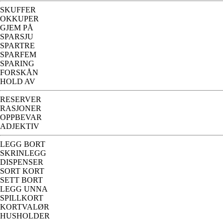
SKUFFER
OKKUPER
GJEM PÅ
SPARSJU
SPARTRE
SPARFEM
SPARING
FORSKÅN
HOLD AV
RESERVER
RASJONER
OPPBEVAR
ADJEKTIV
LEGG BORT
SKRINLEGG
DISPENSER
SORT KORT
SETT BORT
LEGG UNNA
SPILLKORT
KORTVALØR
HUSHOLDER