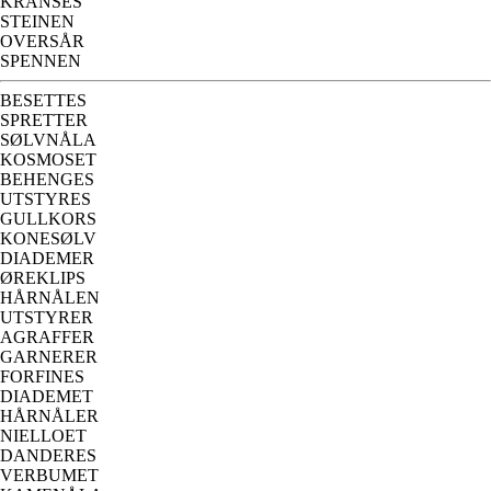
KRANSES
STEINEN
OVERSÅR
SPENNEN
BESETTES
SPRETTER
SØLVNÅLA
KOSMOSET
BEHENGES
UTSTYRES
GULLKORS
KONESØLV
DIADEMER
ØREKLIPS
HÅRNÅLEN
UTSTYRER
AGRAFFER
GARNERER
FORFINES
DIADEMET
HÅRNÅLER
NIELLOET
DANDERES
VERBUMET