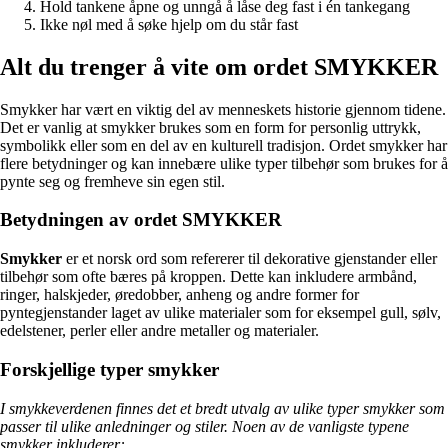
Hold tankene åpne og unngå å låse deg fast i én tankegang
Ikke nøl med å søke hjelp om du står fast
Alt du trenger å vite om ordet SMYKKER
Smykker har vært en viktig del av menneskets historie gjennom tidene.
Det er vanlig at smykker brukes som en form for personlig uttrykk,
symbolikk eller som en del av en kulturell tradisjon. Ordet smykker har
flere betydninger og kan innebære ulike typer tilbehør som brukes for å
pynte seg og fremheve sin egen stil.
Betydningen av ordet SMYKKER
Smykker
er et norsk ord som refererer til dekorative gjenstander eller
tilbehør som ofte bæres på kroppen. Dette kan inkludere armbånd,
ringer, halskjeder, øredobber, anheng og andre former for
pyntegjenstander laget av ulike materialer som for eksempel gull, sølv,
edelstener, perler eller andre metaller og materialer.
Forskjellige typer smykker
I smykkeverdenen finnes det et bredt utvalg av ulike typer smykker som
passer til ulike anledninger og stiler. Noen av de vanligste typene
smykker inkluderer: