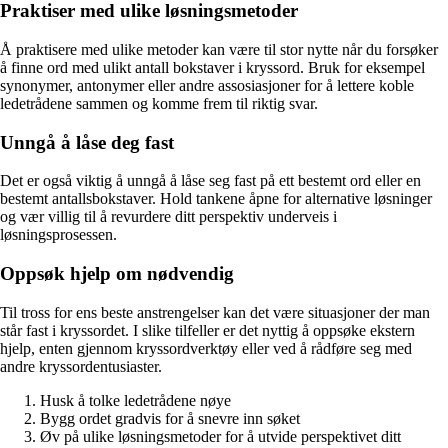
Praktiser med ulike løsningsmetoder
Å praktisere med ulike metoder kan være til stor nytte når du forsøker
å finne ord med ulikt antall bokstaver i kryssord. Bruk for eksempel
synonymer, antonymer eller andre assosiasjoner for å lettere koble
ledetrådene sammen og komme frem til riktig svar.
Unngå å låse deg fast
Det er også viktig å unngå å låse seg fast på ett bestemt ord eller en
bestemt antallsbokstaver. Hold tankene åpne for alternative løsninger
og vær villig til å revurdere ditt perspektiv underveis i
løsningsprosessen.
Oppsøk hjelp om nødvendig
Til tross for ens beste anstrengelser kan det være situasjoner der man
står fast i kryssordet. I slike tilfeller er det nyttig å oppsøke ekstern
hjelp, enten gjennom kryssordverktøy eller ved å rådføre seg med
andre kryssordentusiaster.
Husk å tolke ledetrådene nøye
Bygg ordet gradvis for å snevre inn søket
Øv på ulike løsningsmetoder for å utvide perspektivet ditt