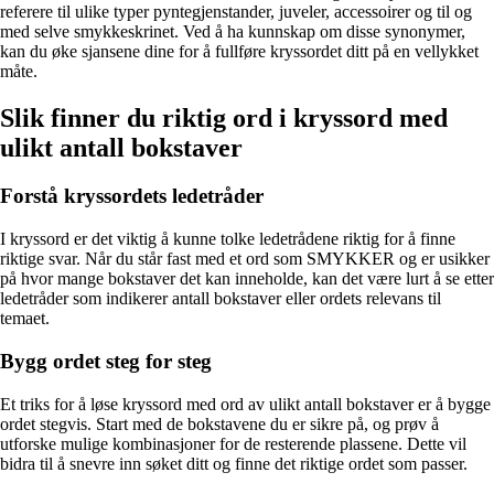
referere til ulike typer pyntegjenstander, juveler, accessoirer og til og
med selve smykkeskrinet. Ved å ha kunnskap om disse synonymer,
kan du øke sjansene dine for å fullføre kryssordet ditt på en vellykket
måte.
Slik finner du riktig ord i kryssord med
ulikt antall bokstaver
Forstå kryssordets ledetråder
I kryssord er det viktig å kunne tolke ledetrådene riktig for å finne
riktige svar. Når du står fast med et ord som SMYKKER og er usikker
på hvor mange bokstaver det kan inneholde, kan det være lurt å se etter
ledetråder som indikerer antall bokstaver eller ordets relevans til
temaet.
Bygg ordet steg for steg
Et triks for å løse kryssord med ord av ulikt antall bokstaver er å bygge
ordet stegvis. Start med de bokstavene du er sikre på, og prøv å
utforske mulige kombinasjoner for de resterende plassene. Dette vil
bidra til å snevre inn søket ditt og finne det riktige ordet som passer.