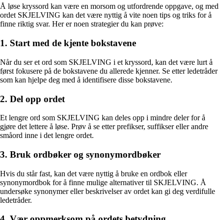
Å løse kryssord kan være en morsom og utfordrende oppgave, og med
ordet SKJELVING kan det være nyttig å vite noen tips og triks for å
finne riktig svar. Her er noen strategier du kan prøve:
1. Start med de kjente bokstavene
Når du ser et ord som SKJELVING i et kryssord, kan det være lurt å
først fokusere på de bokstavene du allerede kjenner. Se etter ledetråder
som kan hjelpe deg med å identifisere disse bokstavene.
2. Del opp ordet
Et lengre ord som SKJELVING kan deles opp i mindre deler for å
gjøre det lettere å løse. Prøv å se etter prefikser, suffikser eller andre
småord inne i det lengre ordet.
3. Bruk ordbøker og synonymordbøker
Hvis du står fast, kan det være nyttig å bruke en ordbok eller
synonymordbok for å finne mulige alternativer til SKJELVING. Å
undersøke synonymer eller beskrivelser av ordet kan gi deg verdifulle
ledetråder.
4. Vær oppmerksom på ordets betydning