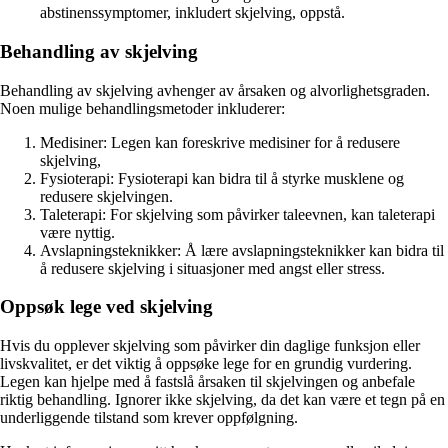
abstinenssymptomer, inkludert skjelving, oppstå.
Behandling av skjelving
Behandling av skjelving avhenger av årsaken og alvorlighetsgraden.
Noen mulige behandlingsmetoder inkluderer:
Medisiner: Legen kan foreskrive medisiner for å redusere
skjelving,
Fysioterapi: Fysioterapi kan bidra til å styrke musklene og
redusere skjelvingen.
Taleterapi: For skjelving som påvirker taleevnen, kan taleterapi
være nyttig.
Avslapningsteknikker: Å lære avslapningsteknikker kan bidra til
å redusere skjelving i situasjoner med angst eller stress.
Oppsøk lege ved skjelving
Hvis du opplever skjelving som påvirker din daglige funksjon eller
livskvalitet, er det viktig å oppsøke lege for en grundig vurdering.
Legen kan hjelpe med å fastslå årsaken til skjelvingen og anbefale
riktig behandling. Ignorer ikke skjelving, da det kan være et tegn på en
underliggende tilstand som krever oppfølgning.