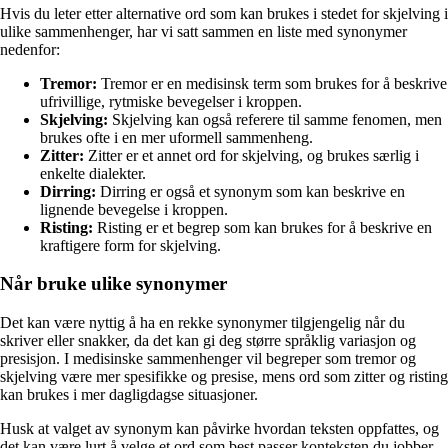
Hvis du leter etter alternative ord som kan brukes i stedet for skjelving i
ulike sammenhenger, har vi satt sammen en liste med synonymer
nedenfor:
Tremor:
Tremor er en medisinsk term som brukes for å beskrive
ufrivillige, rytmiske bevegelser i kroppen.
Skjelving:
Skjelving kan også referere til samme fenomen, men
brukes ofte i en mer uformell sammenheng.
Zitter:
Zitter er et annet ord for skjelving, og brukes særlig i
enkelte dialekter.
Dirring:
Dirring er også et synonym som kan beskrive en
lignende bevegelse i kroppen.
Risting:
Risting er et begrep som kan brukes for å beskrive en
kraftigere form for skjelving.
Når bruke ulike synonymer
Det kan være nyttig å ha en rekke synonymer tilgjengelig når du
skriver eller snakker, da det kan gi deg større språklig variasjon og
presisjon. I medisinske sammenhenger vil begreper som tremor og
skjelving være mer spesifikke og presise, mens ord som zitter og risting
kan brukes i mer dagligdagse situasjoner.
Husk at valget av synonym kan påvirke hvordan teksten oppfattes, og
det kan være lurt å velge et ord som best passer konteksten du jobber