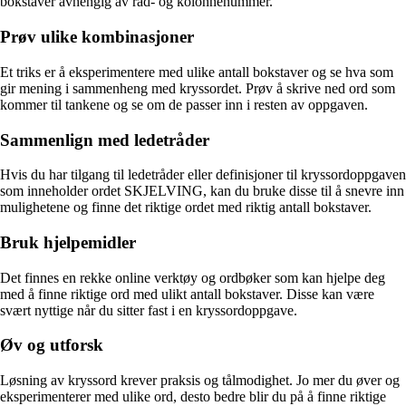
bokstaver avhengig av rad- og kolonnenummer.
Prøv ulike kombinasjoner
Et triks er å eksperimentere med ulike antall bokstaver og se hva som
gir mening i sammenheng med kryssordet. Prøv å skrive ned ord som
kommer til tankene og se om de passer inn i resten av oppgaven.
Sammenlign med ledetråder
Hvis du har tilgang til ledetråder eller definisjoner til kryssordoppgaven
som inneholder ordet SKJELVING, kan du bruke disse til å snevre inn
mulighetene og finne det riktige ordet med riktig antall bokstaver.
Bruk hjelpemidler
Det finnes en rekke online verktøy og ordbøker som kan hjelpe deg
med å finne riktige ord med ulikt antall bokstaver. Disse kan være
svært nyttige når du sitter fast i en kryssordoppgave.
Øv og utforsk
Løsning av kryssord krever praksis og tålmodighet. Jo mer du øver og
eksperimenterer med ulike ord, desto bedre blir du på å finne riktige