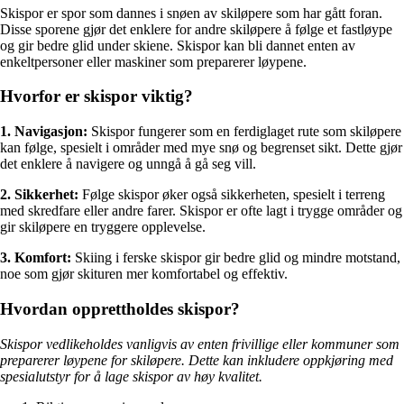
Skispor er spor som dannes i snøen av skiløpere som har gått foran.
Disse sporene gjør det enklere for andre skiløpere å følge et fastløype
og gir bedre glid under skiene. Skispor kan bli dannet enten av
enkeltpersoner eller maskiner som preparerer løypene.
Hvorfor er skispor viktig?
1. Navigasjon:
Skispor fungerer som en ferdiglaget rute som skiløpere
kan følge, spesielt i områder med mye snø og begrenset sikt. Dette gjør
det enklere å navigere og unngå å gå seg vill.
2. Sikkerhet:
Følge skispor øker også sikkerheten, spesielt i terreng
med skredfare eller andre farer. Skispor er ofte lagt i trygge områder og
gir skiløpere en tryggere opplevelse.
3. Komfort:
Skiing i ferske skispor gir bedre glid og mindre motstand,
noe som gjør skituren mer komfortabel og effektiv.
Hvordan opprettholdes skispor?
Skispor vedlikeholdes vanligvis av enten frivillige eller kommuner som
preparerer løypene for skiløpere. Dette kan inkludere oppkjøring med
spesialutstyr for å lage skispor av høy kvalitet.