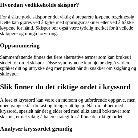
Hvordan vedlikeholde skispor?
For å sikre gode skispor er det viktig å preparere løypene regelmessig.
Dette kan gjøres ved å kjøre med sporingsmaskiner eller ved å tråkke
løypene for hånd. Skispor bør også være tydelig merket for å veilede
skiløpere og unngå forvirring.
Oppsummering
Sammenfattende finnes det flere alternative termer som kan brukes i
stedet for ordet skispor. Disse synonymene kan hjelpe deg å variere
språket ditt og uttrykke deg mer presist når du snakker om skigåing og
skiløyper.
Slik finner du det riktige ordet i kryssord
Å løse et kryssord kan være en morsom og utfordrende oppgave, men
noen ganger står du fast og trenger litt hjelp. Når du jobber med
kryssord, spesielt når det gjelder ord med ulikt antall bokstaver som
skispor, er det viktig å ha en strategi for å finne det riktige ordet.
Analyser kryssordet grundig