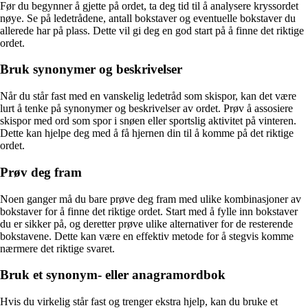
Før du begynner å gjette på ordet, ta deg tid til å analysere kryssordet
nøye. Se på ledetrådene, antall bokstaver og eventuelle bokstaver du
allerede har på plass. Dette vil gi deg en god start på å finne det riktige
ordet.
Bruk synonymer og beskrivelser
Når du står fast med en vanskelig ledetråd som skispor, kan det være
lurt å tenke på synonymer og beskrivelser av ordet. Prøv å assosiere
skispor med ord som spor i snøen eller sportslig aktivitet på vinteren.
Dette kan hjelpe deg med å få hjernen din til å komme på det riktige
ordet.
Prøv deg fram
Noen ganger må du bare prøve deg fram med ulike kombinasjoner av
bokstaver for å finne det riktige ordet. Start med å fylle inn bokstaver
du er sikker på, og deretter prøve ulike alternativer for de resterende
bokstavene. Dette kan være en effektiv metode for å stegvis komme
nærmere det riktige svaret.
Bruk et synonym- eller anagramordbok
Hvis du virkelig står fast og trenger ekstra hjelp, kan du bruke et