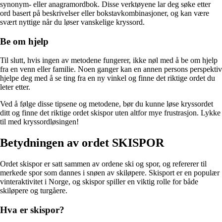
synonym- eller anagramordbok. Disse verktøyene lar deg søke etter
ord basert på beskrivelser eller bokstavkombinasjoner, og kan være
svært nyttige når du løser vanskelige kryssord.
Be om hjelp
Til slutt, hvis ingen av metodene fungerer, ikke nøl med å be om hjelp
fra en venn eller familie. Noen ganger kan en annen persons perspektiv
hjelpe deg med å se ting fra en ny vinkel og finne det riktige ordet du
leter etter.
Ved å følge disse tipsene og metodene, bør du kunne løse kryssordet
ditt og finne det riktige ordet skispor uten altfor mye frustrasjon. Lykke
til med kryssordløsingen!
Betydningen av ordet SKISPOR
Ordet skispor er satt sammen av ordene ski og spor, og refererer til
merkede spor som dannes i snøen av skiløpere. Skisport er en populær
vinteraktivitet i Norge, og skispor spiller en viktig rolle for både
skiløpere og turgåere.
Hva er skispor?