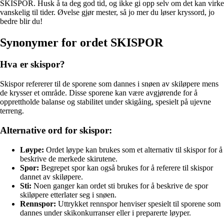
SKISPOR. Husk å ta deg god tid, og ikke gi opp selv om det kan virke
vanskelig til tider. Øvelse gjør mester, så jo mer du løser kryssord, jo
bedre blir du!
Synonymer for ordet SKISPOR
Hva er skispor?
Skispor refererer til de sporene som dannes i snøen av skiløpere mens
de krysser et område. Disse sporene kan være avgjørende for å
opprettholde balanse og stabilitet under skigåing, spesielt på ujevne
terreng.
Alternative ord for skispor:
Løype:
Ordet løype kan brukes som et alternativ til skispor for å
beskrive de merkede skirutene.
Spor:
Begrepet spor kan også brukes for å referere til skispor
dannet av skiløpere.
Sti:
Noen ganger kan ordet sti brukes for å beskrive de spor
skiløpere etterlater seg i snøen.
Rennspor:
Uttrykket rennspor henviser spesielt til sporene som
dannes under skikonkurranser eller i preparerte løyper.