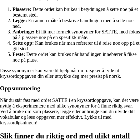
Plassere:
Dette ordet kan brukes i betydningen å sette noe på et
bestemt sted.
Legge:
En annen måte å beskrive handlingen med å sette noe
ned.
Anbringe:
Et litt mer formelt synonymer for SATTE, med fokus
på å plassere noe på en spesifikk måte.
Sette opp:
Kan brukes når man refererer til å reise noe opp på et
gitt sted.
Feste:
Dette ordet kan brukes når handlingen innebærer å fikse
noe på plass.
Disse synonymer kan være til hjelp når du forsøker å fylle ut
kryssordoppgaven din eller uttrykke deg mer presist på norsk.
Oppsummering
Når du står fast med ordet SATTE i en kryssordoppgave, kan det være
nyttig å eksperimentere med ulike synonymer for å finne riktig svar.
Ved å bruke ord som plassere, legge eller anbringe kan du utvide ditt
vokabular og løse oppgaven mer effektivt. Lykke til med
kryssordløsningen!
Slik finner du riktig ord med ulikt antall