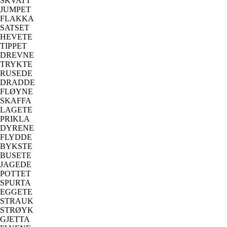
SKVATT
JUMPET
FLAKKA
SATSET
HEVETE
TIPPET
DREVNE
TRYKTE
RUSEDE
DRADDE
FLØYNE
SKAFFA
LAGETE
PRIKLA
DYRENE
FLYDDE
BYKSTE
BUSETE
JAGEDE
POTTET
SPURTA
EGGETE
STRAUK
STRØYK
GJETTA