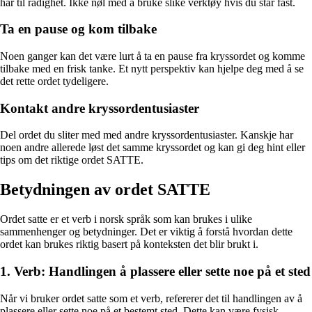
har til rådighet. Ikke nøl med å bruke slike verktøy hvis du står fast.
Ta en pause og kom tilbake
Noen ganger kan det være lurt å ta en pause fra kryssordet og komme
tilbake med en frisk tanke. Et nytt perspektiv kan hjelpe deg med å se
det rette ordet tydeligere.
Kontakt andre kryssordentusiaster
Del ordet du sliter med med andre kryssordentusiaster. Kanskje har
noen andre allerede løst det samme kryssordet og kan gi deg hint eller
tips om det riktige ordet SATTE.
Betydningen av ordet SATTE
Ordet satte er et verb i norsk språk som kan brukes i ulike
sammenhenger og betydninger. Det er viktig å forstå hvordan dette
ordet kan brukes riktig basert på konteksten det blir brukt i.
1. Verb: Handlingen å plassere eller sette noe på et sted
Når vi bruker ordet satte som et verb, refererer det til handlingen av å
plassere eller sette noe på et bestemt sted. Dette kan være fysisk