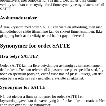
oppslagsverk eller ordbøker for å få hjelp. Det finnes også online
verktøy som kan være nyttige for å finne synonyme og relaterte ord til
SATTE.
Avsluttende tanker
Å løse kryssord med ordet SATTE kan være en utfordring, men med
tålmodighet og riktig tilnærming kan du sikkert finne løsningen. Ikke
gi opp og husk at det viktigste er å ha det gøy underveis!
Synonymer for ordet SATTE
Hva betyr SATTE?
Ordet SATTE kan ha flere betydninger avhengig av sammenhengen
det brukes i. Det kan referere til å plassere noe på et spesifikt sted, å gi
noen en spesifikk posisjon, eller å fikse noe på plass. I tillegg kan det
også bety å sette seg selv ned eller å avslutte en aktivitet.
Synonymer for SATTE
Når det gjelder å finne synonymer for ordet SATTE i en
kryssordoppgave, kan det være nyttig å utforske ulike alternativer. Her
er en liste over mulige synonymer: