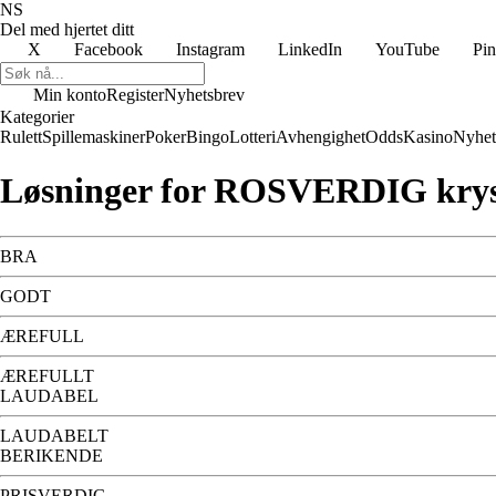
NS
Del med hjertet ditt
X
Facebook
Instagram
LinkedIn
YouTube
Pin
Min konto
Register
Nyhetsbrev
Kategorier
Rulett
Spillemaskiner
Poker
Bingo
Lotteri
Avhengighet
Odds
Kasino
Nyhet
Løsninger for ROSVERDIG kry
BRA
GODT
ÆREFULL
ÆREFULLT
LAUDABEL
LAUDABELT
BERIKENDE
PRISVERDIG