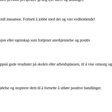
 verdt innsatsen. Fortsett å jobbe med det og vær vedholdende!
asjon eller egenskap som fortjener anerkjennelse og positiv
ppnå gode resultater på skolen eller arbeidsplassen, til å vise omsorg og
lelse og inspirere dem til å fortsette å utføre positive handlinger.