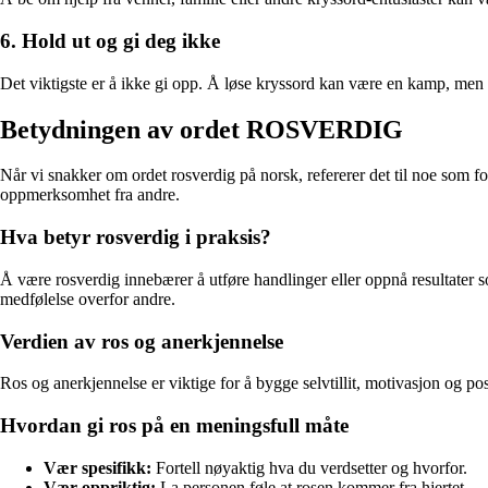
6. Hold ut og gi deg ikke
Det viktigste er å ikke gi opp. Å løse kryssord kan være en kamp, men d
Betydningen av ordet ROSVERDIG
Når vi snakker om ordet rosverdig på norsk, refererer det til noe som fo
oppmerksomhet fra andre.
Hva betyr rosverdig i praksis?
Å være rosverdig innebærer å utføre handlinger eller oppnå resultater so
medfølelse overfor andre.
Verdien av ros og anerkjennelse
Ros og anerkjennelse er viktige for å bygge selvtillit, motivasjon og posi
Hvordan gi ros på en meningsfull måte
Vær spesifikk:
Fortell nøyaktig hva du verdsetter og hvorfor.
Vær oppriktig:
La personen føle at rosen kommer fra hjertet.