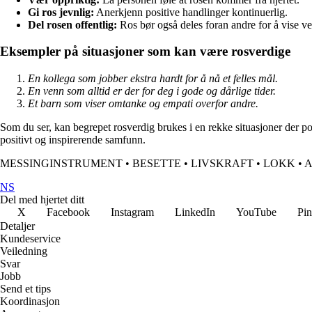
Gi ros jevnlig:
Anerkjenn positive handlinger kontinuerlig.
Del rosen offentlig:
Ros bør også deles foran andre for å vise ver
Eksempler på situasjoner som kan være rosverdige
En kollega som jobber ekstra hardt for å nå et felles mål.
En venn som alltid er der for deg i gode og dårlige tider.
Et barn som viser omtanke og empati overfor andre.
Som du ser, kan begrepet rosverdig brukes i en rekke situasjoner der po
positivt og inspirerende samfunn.
MESSINGINSTRUMENT
•
BESETTE
•
LIVSKRAFT
•
LOKK
•
NS
Del med hjertet ditt
X
Facebook
Instagram
LinkedIn
YouTube
Pin
Detaljer
Kundeservice
Veiledning
Svar
Jobb
Send et tips
Koordinasjon