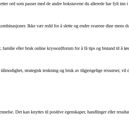
tter ord som passer med de andre bokstavene du allerede har fylt inn i r
kombinasjoner. Ikke vær redd for å slette og endre svarene dine mens d
er, familie eller bruk online kryssordforum for å få tips og bistand til
tålmodighet, strategisk tenkning og bruk av tilgjengelige ressurser, 
nnelse. Det kan knyttes til positive egenskaper, handlinger eller result