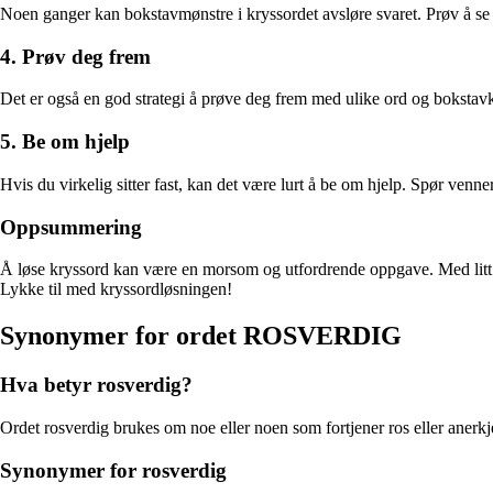
Noen ganger kan bokstavmønstre i kryssordet avsløre svaret. Prøv å se e
4. Prøv deg frem
Det er også en god strategi å prøve deg frem med ulike ord og bokstav
5. Be om hjelp
Hvis du virkelig sitter fast, kan det være lurt å be om hjelp. Spør venn
Oppsummering
Å løse kryssord kan være en morsom og utfordrende oppgave. Med litt 
Lykke til med kryssordløsningen!
Synonymer for ordet ROSVERDIG
Hva betyr rosverdig?
Ordet rosverdig brukes om noe eller noen som fortjener ros eller anerkje
Synonymer for rosverdig