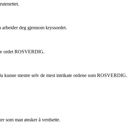
utenettet.
u arbeider deg gjennom kryssordet.
 å løse ordet ROSVERDIG.
vil du kunne mestre selv de mest intrikate ordene som ROSVERDIG.
ater som man ønsker å verdsette.