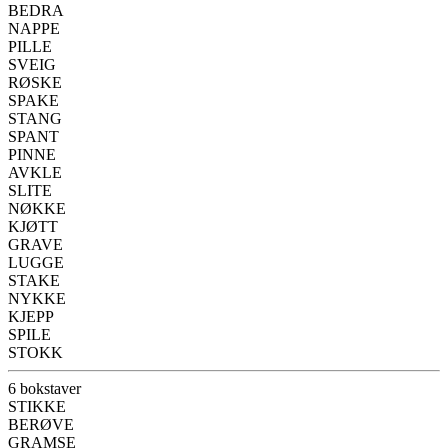
BEDRA
NAPPE
PILLE
SVEIG
RØSKE
SPAKE
STANG
SPANT
PINNE
AVKLE
SLITE
NØKKE
KJØTT
GRAVE
LUGGE
STAKE
NYKKE
KJEPP
SPILE
STOKK
6 bokstaver
STIKKE
BERØVE
GRAMSE