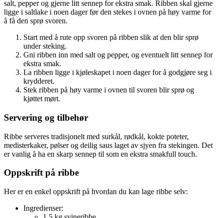
salt, pepper og gjerne litt sennep for ekstra smak. Ribben skal gjerne
ligge i saltlake i noen dager før den stekes i ovnen på høy varme for
å få den sprø svoren.
Start med å rute opp svoren på ribben slik at den blir sprø
under steking.
Gni ribben inn med salt og pepper, og eventuelt litt sennep for
ekstra smak.
La ribben ligge i kjøleskapet i noen dager for å godgjøre seg i
krydderet.
Stek ribben på høy varme i ovnen til svoren blir sprø og
kjøttet mørt.
Servering og tilbehør
Ribbe serveres tradisjonelt med surkål, rødkål, kokte poteter,
medisterkaker, pølser og deilig saus laget av sjyen fra stekingen. Det
er vanlig å ha en skarp sennep til som en ekstra smakfull touch.
Oppskrift på ribbe
Her er en enkel oppskrift på hvordan du kan lage ribbe selv:
Ingredienser:
1,5 kg svineribbe