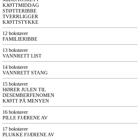
KJØTTMIDDAG
STØTTERIBBE
TVERRLIGGER
KJØTTSTYKKE
12 bokstaver
FAMILIERIBBE
13 bokstaver
VANNRETT LIST
14 bokstaver
VANNRETT STANG
15 bokstaver
HØRER JULEN TIL
DESEMBERFENOMEN
KJØTT PÅ MENYEN
16 bokstaver
PILLE FJÆRENE AV
17 bokstaver
PLUKKE FJÆRENE AV