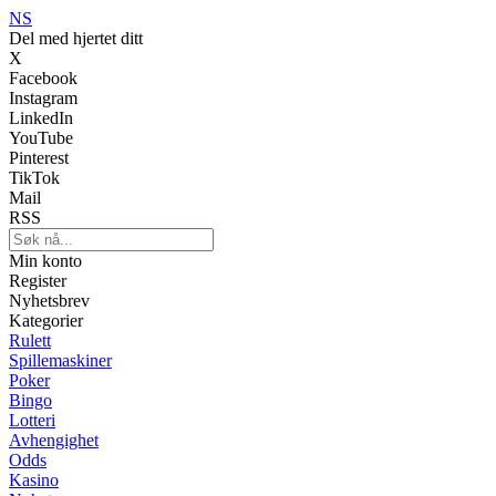
NS
Del med hjertet ditt
X
Facebook
Instagram
LinkedIn
YouTube
Pinterest
TikTok
Mail
RSS
Min konto
Register
Nyhetsbrev
Kategorier
Rulett
Spillemaskiner
Poker
Bingo
Lotteri
Avhengighet
Odds
Kasino