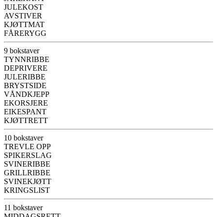
JULEKOST
AVSTIVER
KJØTTMAT
FÅRERYGG
9 bokstaver
TYNNRIBBE
DEPRIVERE
JULERIBBE
BRYSTSIDE
VÅNDKJEPP
EKORSJERE
EIKESPANT
KJØTTRETT
10 bokstaver
TREVLE OPP
SPIKERSLAG
SVINERIBBE
GRILLRIBBE
SVINEKJØTT
KRINGSLIST
11 bokstaver
MIDDAGSRETT