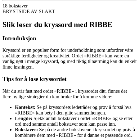
18 bokstaver
BRYSTSIDE AV SLAKT
Slik løser du kryssord med RIBBE
Introduksjon
Kryssord er en populær form for underholdning som utfordrer våre
språklige ferdigheter og kreativitet. Ordet «RIBBE» kan være en
vanlig nøtt i mange kryssord, og med riktig tilnærming kan du enkelt
finne løsningen.
Tips for å løse kryssordet
Når du står fast med ordet «RIBBE» i kryssordet ditt, finnes det
flere nyttige strategier du kan bruke for å komme videre:
Kontekst:
Se på kryssordets ledetråder og prøv å forstå hva
«RIBBE» kan bety i den gitte sammenhengen.
Lengde:
Sjekk antall bokstaver i ordet «RIBBE» og se etter
ord med samme antall bokstaver som kan passe inn.
Bokstaver:
Se på de andre bokstavene i kryssordet og prøv å
kombinere dem med «RIBBE» for å danne et passende ord.