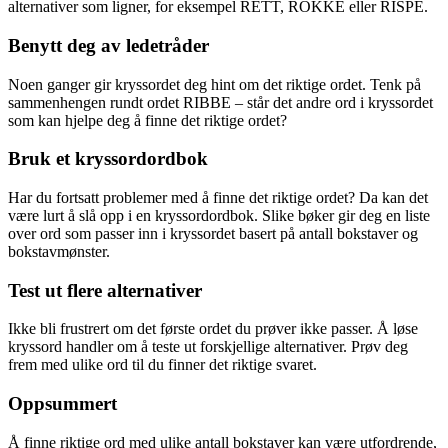
alternativer som ligner, for eksempel RETT, ROKKE eller RISPE.
Benytt deg av ledetråder
Noen ganger gir kryssordet deg hint om det riktige ordet. Tenk på
sammenhengen rundt ordet RIBBE – står det andre ord i kryssordet
som kan hjelpe deg å finne det riktige ordet?
Bruk et kryssordordbok
Har du fortsatt problemer med å finne det riktige ordet? Da kan det
være lurt å slå opp i en kryssordordbok. Slike bøker gir deg en liste
over ord som passer inn i kryssordet basert på antall bokstaver og
bokstavmønster.
Test ut flere alternativer
Ikke bli frustrert om det første ordet du prøver ikke passer. Å løse
kryssord handler om å teste ut forskjellige alternativer. Prøv deg
frem med ulike ord til du finner det riktige svaret.
Oppsummert
Å finne riktige ord med ulike antall bokstaver kan være utfordrende,