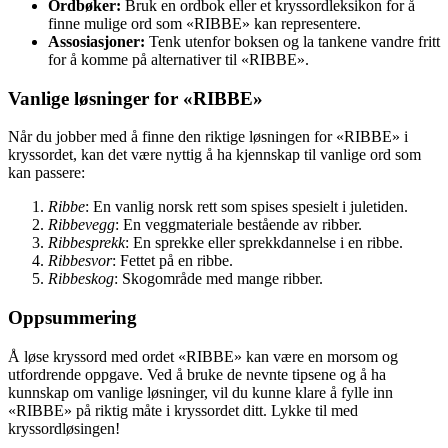
Ordbøker:
Bruk en ordbok eller et kryssordleksikon for å
finne mulige ord som «RIBBE» kan representere.
Assosiasjoner:
Tenk utenfor boksen og la tankene vandre fritt
for å komme på alternativer til «RIBBE».
Vanlige løsninger for «RIBBE»
Når du jobber med å finne den riktige løsningen for «RIBBE» i
kryssordet, kan det være nyttig å ha kjennskap til vanlige ord som
kan passere:
Ribbe
: En vanlig norsk rett som spises spesielt i juletiden.
Ribbevegg
: En veggmateriale bestående av ribber.
Ribbesprekk
: En sprekke eller sprekkdannelse i en ribbe.
Ribbesvor
: Fettet på en ribbe.
Ribbeskog
: Skogområde med mange ribber.
Oppsummering
Å løse kryssord med ordet «RIBBE» kan være en morsom og
utfordrende oppgave. Ved å bruke de nevnte tipsene og å ha
kunnskap om vanlige løsninger, vil du kunne klare å fylle inn
«RIBBE» på riktig måte i kryssordet ditt. Lykke til med
kryssordløsingen!