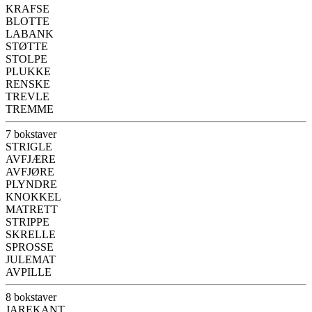
KRAFSE
BLOTTE
LABANK
STØTTE
STOLPE
PLUKKE
RENSKE
TREVLE
TREMME
7 bokstaver
STRIGLE
AVFJÆRE
AVFJØRE
PLYNDRE
KNOKKEL
MATRETT
STRIPPE
SKRELLE
SPROSSE
JULEMAT
AVPILLE
8 bokstaver
JAREKANT