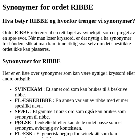
Synonymer for ordet RIBBE
Hva betyr RIBBE og hvorfor trenger vi synonymer?
Ordet RIBBE refererer til en rett laget av svinekjøtt som er preget av
en sprø svor. Når man løser kryssord, er det nyttig å ha synonymer
for hånden, slik at man kan finne riktig svar selv om det spesifikke
ordet ikke kan plasseres.
Synonymer for RIBBE
Her er en liste over synonymer som kan være nyttige i kryssord eller
andre ordspill:
SVINEKAM
: Et annet ord som kan brukes til å beskrive
ribbe.
FLÆSKERIBBE
: En annen variant av ribbe med et mer
spesifikt navn.
SPÆL
: Et gammelt norsk ord som også kan brukes som
synonym til ribbe.
PØLSE
: I enkelte tilfeller kan dette ordet passe som et
synonym, avhengig av konteksten.
FLÆSK
: Et generisk begrep for svinekjøtt som kan