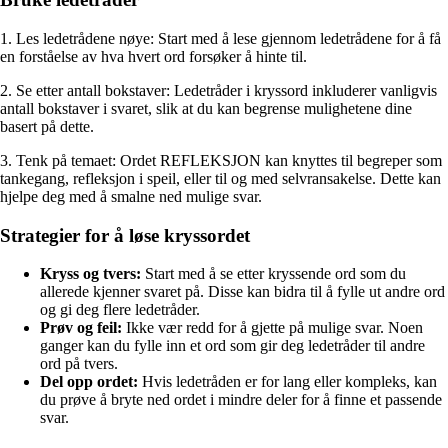
1. Les ledetrådene nøye: Start med å lese gjennom ledetrådene for å få
en forståelse av hva hvert ord forsøker å hinte til.
2. Se etter antall bokstaver: Ledetråder i kryssord inkluderer vanligvis
antall bokstaver i svaret, slik at du kan begrense mulighetene dine
basert på dette.
3. Tenk på temaet: Ordet REFLEKSJON kan knyttes til begreper som
tankegang, refleksjon i speil, eller til og med selvransakelse. Dette kan
hjelpe deg med å smalne ned mulige svar.
Strategier for å løse kryssordet
Kryss og tvers:
Start med å se etter kryssende ord som du
allerede kjenner svaret på. Disse kan bidra til å fylle ut andre ord
og gi deg flere ledetråder.
Prøv og feil:
Ikke vær redd for å gjette på mulige svar. Noen
ganger kan du fylle inn et ord som gir deg ledetråder til andre
ord på tvers.
Del opp ordet:
Hvis ledetråden er for lang eller kompleks, kan
du prøve å bryte ned ordet i mindre deler for å finne et passende
svar.