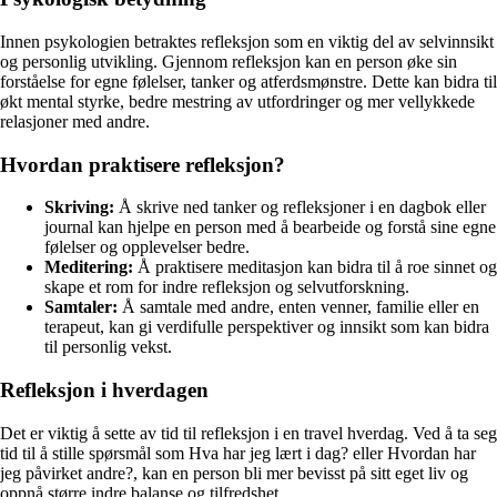
Innen psykologien betraktes refleksjon som en viktig del av selvinnsikt
og personlig utvikling. Gjennom refleksjon kan en person øke sin
forståelse for egne følelser, tanker og atferdsmønstre. Dette kan bidra til
økt mental styrke, bedre mestring av utfordringer og mer vellykkede
relasjoner med andre.
Hvordan praktisere refleksjon?
Skriving:
Å skrive ned tanker og refleksjoner i en dagbok eller
journal kan hjelpe en person med å bearbeide og forstå sine egne
følelser og opplevelser bedre.
Meditering:
Å praktisere meditasjon kan bidra til å roe sinnet og
skape et rom for indre refleksjon og selvutforskning.
Samtaler:
Å samtale med andre, enten venner, familie eller en
terapeut, kan gi verdifulle perspektiver og innsikt som kan bidra
til personlig vekst.
Refleksjon i hverdagen
Det er viktig å sette av tid til refleksjon i en travel hverdag. Ved å ta seg
tid til å stille spørsmål som Hva har jeg lært i dag? eller Hvordan har
jeg påvirket andre?, kan en person bli mer bevisst på sitt eget liv og
oppnå større indre balanse og tilfredshet.