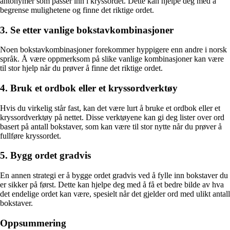
antonymer som passer inn i kryssordet. Dette kan hjelpe deg med å
begrense mulighetene og finne det riktige ordet.
3. Se etter vanlige bokstavkombinasjoner
Noen bokstavkombinasjoner forekommer hyppigere enn andre i norsk
språk. Å være oppmerksom på slike vanlige kombinasjoner kan være
til stor hjelp når du prøver å finne det riktige ordet.
4. Bruk et ordbok eller et kryssordverktøy
Hvis du virkelig står fast, kan det være lurt å bruke et ordbok eller et
kryssordverktøy på nettet. Disse verktøyene kan gi deg lister over ord
basert på antall bokstaver, som kan være til stor nytte når du prøver å
fullføre kryssordet.
5. Bygg ordet gradvis
En annen strategi er å bygge ordet gradvis ved å fylle inn bokstaver du
er sikker på først. Dette kan hjelpe deg med å få et bedre bilde av hva
det endelige ordet kan være, spesielt når det gjelder ord med ulikt antall
bokstaver.
Oppsummering