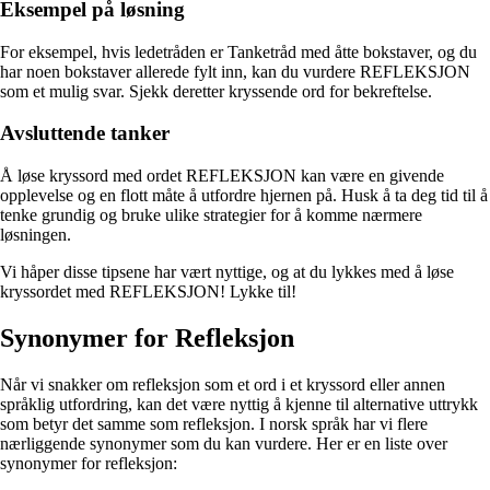
Eksempel på løsning
For eksempel, hvis ledetråden er Tanketråd med åtte bokstaver, og du
har noen bokstaver allerede fylt inn, kan du vurdere REFLEKSJON
som et mulig svar. Sjekk deretter kryssende ord for bekreftelse.
Avsluttende tanker
Å løse kryssord med ordet REFLEKSJON kan være en givende
opplevelse og en flott måte å utfordre hjernen på. Husk å ta deg tid til å
tenke grundig og bruke ulike strategier for å komme nærmere
løsningen.
Vi håper disse tipsene har vært nyttige, og at du lykkes med å løse
kryssordet med REFLEKSJON! Lykke til!
Synonymer for Refleksjon
Når vi snakker om refleksjon som et ord i et kryssord eller annen
språklig utfordring, kan det være nyttig å kjenne til alternative uttrykk
som betyr det samme som refleksjon. I norsk språk har vi flere
nærliggende synonymer som du kan vurdere. Her er en liste over
synonymer for refleksjon: