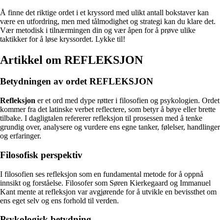
Å finne det riktige ordet i et kryssord med ulikt antall bokstaver kan
være en utfordring, men med tålmodighet og strategi kan du klare det.
Vær metodisk i tilnærmingen din og vær åpen for å prøve ulike
taktikker for å løse kryssordet. Lykke til!
Artikkel om REFLEKSJON
Betydningen av ordet REFLEKSJON
Refleksjon
er et ord med dype røtter i filosofien og psykologien. Ordet
kommer fra det latinske verbet reflectere, som betyr å bøye eller brette
tilbake. I dagligtalen refererer refleksjon til prosessen med å tenke
grundig over, analysere og vurdere ens egne tanker, følelser, handlinger
og erfaringer.
Filosofisk perspektiv
I filosofien ses refleksjon som en fundamental metode for å oppnå
innsikt og forståelse. Filosofer som Søren Kierkegaard og Immanuel
Kant mente at refleksjon var avgjørende for å utvikle en bevissthet om
ens eget selv og ens forhold til verden.
Psykologisk betydning