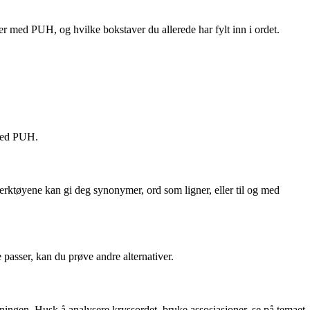
er med PUH, og hvilke bokstaver du allerede har fylt inn i ordet.
 med PUH.
verktøyene kan gi deg synonymer, ord som ligner, eller til og med
 passer, kan du prøve andre alternativer.
ingen. Husk å analysere kryssordet, bruke assosiasjoner, se på temaet,