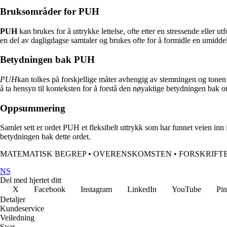
Bruksområder for PUH
PUH
kan brukes for å uttrykke lettelse, ofte etter en stressende eller 
en del av dagligdagse samtaler og brukes ofte for å formidle en umidde
Betydningen bak PUH
PUH
kan tolkes på forskjellige måter avhengig av stemningen og tonen i
å ta hensyn til konteksten for å forstå den nøyaktige betydningen bak 
Oppsummering
Samlet sett er ordet PUH et fleksibelt uttrykk som har funnet veien in
betydningen bak dette ordet.
MATEMATISK BEGREP
•
OVERENSKOMSTEN
•
FORSKRIFT
NS
Del med hjertet ditt
X
Facebook
Instagram
LinkedIn
YouTube
Pin
Detaljer
Kundeservice
Veiledning
Svar