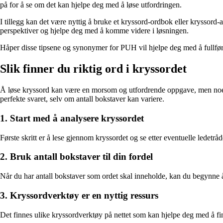
på for å se om det kan hjelpe deg med å løse utfordringen.
I tillegg kan det være nyttig å bruke et kryssord-ordbok eller kryssor
perspektiver og hjelpe deg med å komme videre i løsningen.
Håper disse tipsene og synonymer for PUH vil hjelpe deg med å fullføre
Slik finner du riktig ord i kryssordet
Å løse kryssord kan være en morsom og utfordrende oppgave, men noen 
perfekte svaret, selv om antall bokstaver kan variere.
1. Start med å analysere kryssordet
Første skritt er å lese gjennom kryssordet og se etter eventuelle ledetråd
2. Bruk antall bokstaver til din fordel
Når du har antall bokstaver som ordet skal inneholde, kan du begynne å 
3. Kryssordverktøy er en nyttig ressurs
Det finnes ulike kryssordverktøy på nettet som kan hjelpe deg med å fin