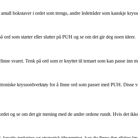
antall bokstaver i ordet som trengs, andre ledetråder som kanskje kryss
å ord som starter eller slutter på PUH og se om det gir deg noen ideer.
 finne svaret. Tenk på ord som er knyttet til temaet som kan passe inn
elektroniske kryssordverktøy for å finne ord som passer med PUH. Disse 
sordet og se om det gir mening med de andre ordene rundt. Hvis det ikke
eativ tenkning og strategisk tilnærming, kan du finne den riktige løsn