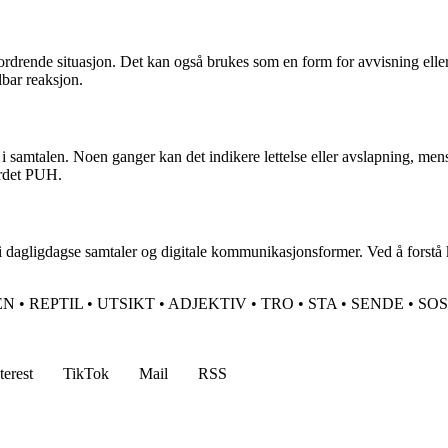
utfordrende situasjon. Det kan også brukes som en form for avvisning elle
lbar reaksjon.
 samtalen. Noen ganger kan det indikere lettelse eller avslapning, mens 
ordet PUH.
n i dagligdagse samtaler og digitale kommunikasjonsformer. Ved å forstå
EN
•
REPTIL
•
UTSIKT
•
ADJEKTIV
•
TRO
•
STA
•
SENDE
•
SOS
terest
TikTok
Mail
RSS