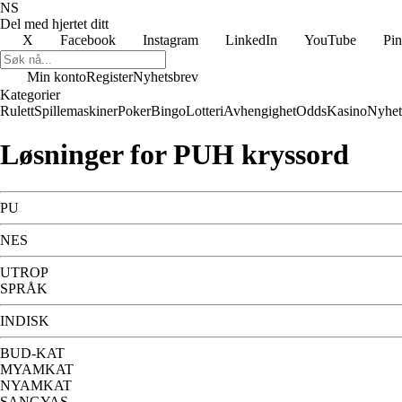
NS
Del med hjertet ditt
X
Facebook
Instagram
LinkedIn
YouTube
Pin
Min konto
Register
Nyhetsbrev
Kategorier
Rulett
Spillemaskiner
Poker
Bingo
Lotteri
Avhengighet
Odds
Kasino
Nyhet
Løsninger for PUH kryssord
PU
NES
UTROP
SPRÅK
INDISK
BUD-KAT
MYAMKAT
NYAMKAT
SANGYAS