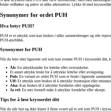
bruke ordbøker og prøve ut ulike alternativer. Lykke til med kryssordl
Synonymer for ordet PUH
Hva betyr PUH?
PUH er et uttrykk som kan brukes i ulike sammenhenger og ofte representer
PUH-øyeblikk.
Synonymer for PUH
Når du leter etter lignende ord som kan erstatte PUH i kryssordet ditt, 
Åh:
En uttrykksmåte for lettelse eller overraskelse.
Et annet uttrykk brukt for å uttrykke lettelse eller avslapning.
Puh:
En variant av ordet PUH som er brukt i lignende sammenh
Uff:
Et uttrykk som brukes til å uttrykke frustrasjon eller misnøy
Aha:
Kan brukes til å uttrykke forståelse eller oppdagelse.
Ja vel:
En mer formell måte å uttrykke forståelse eller aksept.
Tips for å løse kryssordet ditt
Når du står fast og ikke klarer å finne svaret på et ord som PUH i kryss