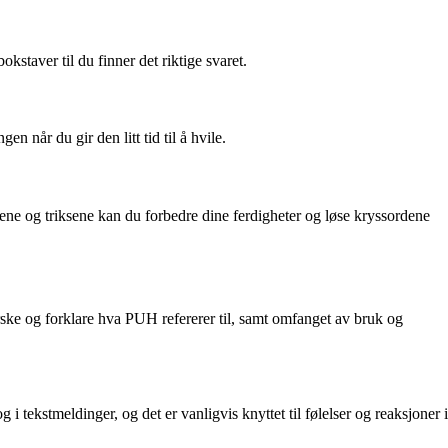
staver til du finner det riktige svaret.
en når du gir den litt tid til å hvile.
sene og triksene kan du forbedre dine ferdigheter og løse kryssordene
rske og forklare hva PUH refererer til, samt omfanget av bruk og
tekstmeldinger, og det er vanligvis knyttet til følelser og reaksjoner i