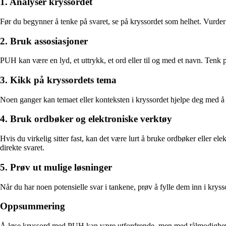
1. Analyser kryssordet
Før du begynner å tenke på svaret, se på kryssordet som helhet. Vurder 
2. Bruk assosiasjoner
PUH kan være en lyd, et uttrykk, et ord eller til og med et navn. Tenk p
3. Kikk på kryssordets tema
Noen ganger kan temaet eller konteksten i kryssordet hjelpe deg med å
4. Bruk ordbøker og elektroniske verktøy
Hvis du virkelig sitter fast, kan det være lurt å bruke ordbøker eller 
direkte svaret.
5. Prøv ut mulige løsninger
Når du har noen potensielle svar i tankene, prøv å fylle dem inn i krys
Oppsummering
Å løse kryssord med PUH kan være utfordrende, men med tålmodighet, kr