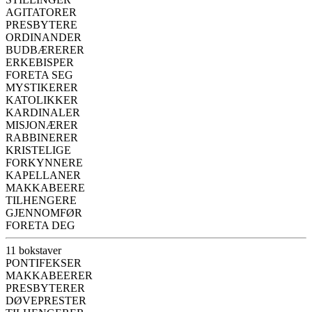
AGITATORER
PRESBYTERE
ORDINANDER
BUDBÆRERER
ERKEBISPER
FORETA SEG
MYSTIKERER
KATOLIKKER
KARDINALER
MISJONÆRER
RABBINERER
KRISTELIGE
FORKYNNERE
KAPELLANER
MAKKABEERE
TILHENGERE
GJENNOMFØR
FORETA DEG
11 bokstaver
PONTIFEKSER
MAKKABEERER
PRESBYTERER
DØVEPRESTER