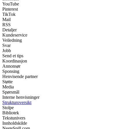
YouTube
Pinterest
TikTok
Mail
RSS
Detaljer
Kundeservice
Veiledning
Svar
Jobb
Send et tips
Koordinasjon
Annonsør
Sponsing
Henvisende partner
Støtte
Media
Spørsmål
Interne henvisninger
Strukturoversikt
Stolpe
Bibliotek
Tekstunivers
Innholdskilde
NesteSpill.com