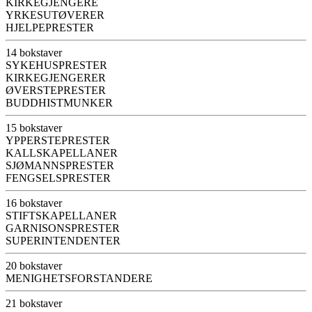
KIRKEGJENGERE
YRKESUTØVERER
HJELPEPRESTER
14 bokstaver
SYKEHUSPRESTER
KIRKEGJENGERER
ØVERSTEPRESTER
BUDDHISTMUNKER
15 bokstaver
YPPERSTEPRESTER
KALLSKAPELLANER
SJØMANNSPRESTER
FENGSELSPRESTER
16 bokstaver
STIFTSKAPELLANER
GARNISONSPRESTER
SUPERINTENDENTER
20 bokstaver
MENIGHETSFORSTANDERE
21 bokstaver