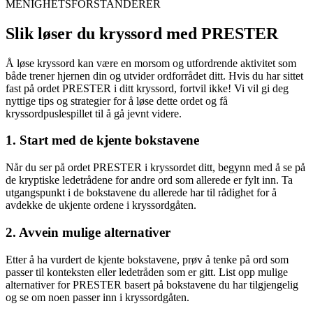
MENIGHETSFORSTANDERER
Slik løser du kryssord med PRESTER
Å løse kryssord kan være en morsom og utfordrende aktivitet som
både trener hjernen din og utvider ordforrådet ditt. Hvis du har sittet
fast på ordet PRESTER i ditt kryssord, fortvil ikke! Vi vil gi deg
nyttige tips og strategier for å løse dette ordet og få
kryssordpuslespillet til å gå jevnt videre.
1. Start med de kjente bokstavene
Når du ser på ordet PRESTER i kryssordet ditt, begynn med å se på
de kryptiske ledetrådene for andre ord som allerede er fylt inn. Ta
utgangspunkt i de bokstavene du allerede har til rådighet for å
avdekke de ukjente ordene i kryssordgåten.
2. Avvein mulige alternativer
Etter å ha vurdert de kjente bokstavene, prøv å tenke på ord som
passer til konteksten eller ledetråden som er gitt. List opp mulige
alternativer for PRESTER basert på bokstavene du har tilgjengelig
og se om noen passer inn i kryssordgåten.