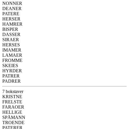
NONNER
DEANER
PATERE
HERSER
HAMRER
BISPER
DASSER
SIRAER
HERSES
IMAMER
LAMAER
FROMME
SKEIES
HYRDER
PATRER
PADRER
7 bokstaver
KRISTNE
FRELSTE
FARAOER
HELLIGE
SPÅMANN
TROENDE
PATERER