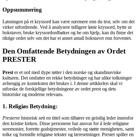
Oppsummering
Løsningen på et kryssord kan være nærmere enn du tror, selv om det
virker utfordrende. Ved å analysere tidligere løste kryssord, bytte ut
bokstaver, bruke kryssordordbøker og be om hjelp, kan du finne det
riktige ordet selv om det har et annet antall bokstaver enn forventet.
Den Omfattende Betydningen av Ordet
PRESTER
Prest
er et ord med dype røtter i den norske og skandinaviske
kulturen. Det omfatter en rekke betydninger og har ulike tolkninger
avhengig av konteksten det brukes i. I denne artikkelen skal vi
utforske de forskjellige betydningene av ordet prest og dets
historiske og moderne relevans.
1. Religiøs Betydning:
Prester
er historisk sett en tittel som tilhører en geistlig leder innenfor
den kristne kirken. Disse personene har ansvar for å lede religiøse
seremonier, forrette gudstjenester, veilede og støtte menigheten, samt
tolke og formidle religiøse tekster og læresetninger. Prester spiller en