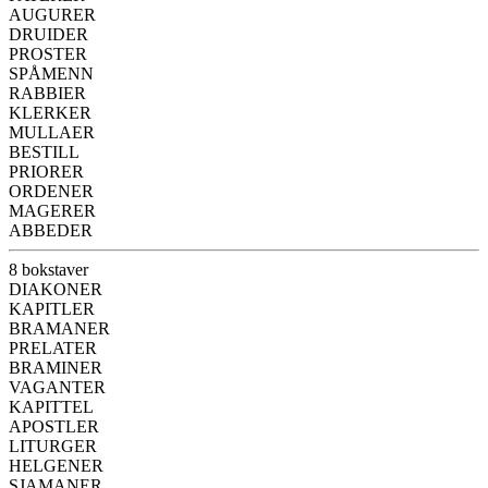
AUGURER
DRUIDER
PROSTER
SPÅMENN
RABBIER
KLERKER
MULLAER
BESTILL
PRIORER
ORDENER
MAGERER
ABBEDER
8 bokstaver
DIAKONER
KAPITLER
BRAMANER
PRELATER
BRAMINER
VAGANTER
KAPITTEL
APOSTLER
LITURGER
HELGENER
SJAMANER