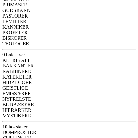
PRIMASER
GUDSBARN
PASTORER
LEVITTER
KANNIKER
PROFETER
BISKOPER
TEOLOGER
9 bokstaver
KLERIKALE
BAKKANTER
RABBINERE
KATEKETER
HIDALGOER
GEISTLIGE
EMISSÆRER
NYFRELSTE
BUDBÆRERE
HIERARKER
MYSTIKERE
10 bokstaver
DOMPROSTER
STILLINGER