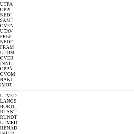
UTPÅ
OPPI
NEDI
SAMT
OVEN
UTAV
PREP
NEDE
FRAM
UTOM
OVER
INNI
OPPÅ
OVOM
BAKI
IMOT
UTVED
LANGS
BORTI
BLANT
RUNDT
UTMED
HENAD
INTER