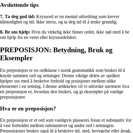
Avsluttende tips
7. Ta deg god tid:
Kryssord er en mental utfordring som krever
tålmodighet og tid. Ikke stress, og ta deg tid til å tenke grundig.
8. Be om hjelp:
Hvis du virkelig ikke finner ordet, ikke nøl med å be
om hjelp fra en venn eller kryssordelsker.
PREPOSISJON: Betydning, Bruk og
Eksempler
En preposisjon er en ordklasse i norsk grammatikk som brukes til å
knytte sammen ord og setninger. Denne viktige delen av språket
hjelper oss med å beskrive forhold og posisjoner mellom ulike
elementer i en setning. I denne artikkelen vil vi utforske nærmere hva
en preposisjon er, hvordan den brukes, og gi eksempler på vanlige
preposisjoner.
Hva er en preposisjon?
En preposisjon er et ord som vanligvis plasseres foran et substantiv for
å vise forholdet mellom substantivet og andre ord i setningen.
Preposisjoner brukes også til å beskrive tid, sted, bevegelse eller årsak.