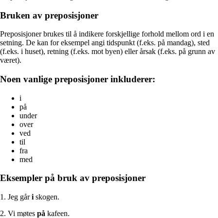
Bruken av preposisjoner
Preposisjoner brukes til å indikere forskjellige forhold mellom ord i en
setning. De kan for eksempel angi tidspunkt (f.eks. på mandag), sted
(f.eks. i huset), retning (f.eks. mot byen) eller årsak (f.eks. på grunn av
været).
Noen vanlige preposisjoner inkluderer:
i
på
under
over
ved
til
fra
med
Eksempler på bruk av preposisjoner
1. Jeg går
i
skogen.
2. Vi møtes
på
kafeen.