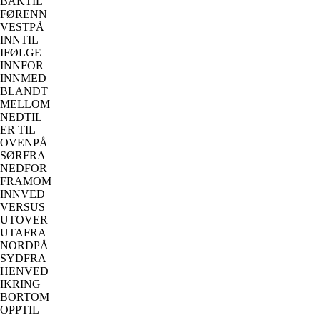
BAKTIL
FØRENN
VESTPÅ
INNTIL
IFØLGE
INNFOR
INNMED
BLANDT
MELLOM
NEDTIL
ER TIL
OVENPÅ
SØRFRA
NEDFOR
FRAMOM
INNVED
VERSUS
UTOVER
UTAFRA
NORDPÅ
SYDFRA
HENVED
IKRING
BORTOM
OPPTIL