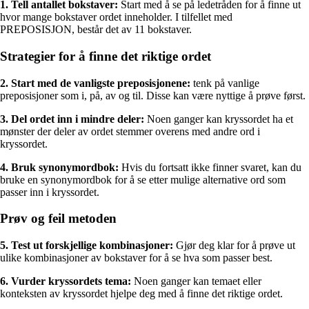
1. Tell antallet bokstaver:
Start med å se på ledetråden for å finne ut
hvor mange bokstaver ordet inneholder. I tilfellet med
PREPOSISJON, består det av 11 bokstaver.
Strategier for å finne det riktige ordet
2. Start med de vanligste preposisjonene:
tenk på vanlige
preposisjoner som i, på, av og til. Disse kan være nyttige å prøve først.
3. Del ordet inn i mindre deler:
Noen ganger kan kryssordet ha et
mønster der deler av ordet stemmer overens med andre ord i
kryssordet.
4. Bruk synonymordbok:
Hvis du fortsatt ikke finner svaret, kan du
bruke en synonymordbok for å se etter mulige alternative ord som
passer inn i kryssordet.
Prøv og feil metoden
5. Test ut forskjellige kombinasjoner:
Gjør deg klar for å prøve ut
ulike kombinasjoner av bokstaver for å se hva som passer best.
6. Vurder kryssordets tema:
Noen ganger kan temaet eller
konteksten av kryssordet hjelpe deg med å finne det riktige ordet.