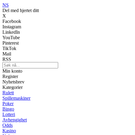
NS
Del med hjertet ditt
X
Facebook
Instagram
LinkedIn
YouTube
Pinterest
TikTok
Mail
RSS
Min konto
Register
Nyhetsbrev
Kategorier
Rulett
Spillemaskiner
Poker
Bingo
Lotteri
Avhengighet
Odds
Kasino