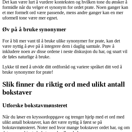
Det kan være lurt å vurdere konteksten og hvilken tone du ønsker å
formidle når du velger et synonym for ordet prate. Noen ganger kan
et mer formelt ord være passende, mens andre ganger kan en mer
uformell tone være mer egnet.
Øv på å bruke synonymer
For å bli mer vant til å bruke ulike synonymer for prate, kan det
være nyttig å øve på å integrere dem i daglig samtale. Prøv å
inkludere noen av disse ordene i neste diskusjon du har, og snart vil
de føles naturlige å bruke.
Lykke til med å utvide ditt ordforråd og variere språket ditt ved å
bruke synonymer for prate!
Slik finner du riktig ord med ulikt antall
bokstaver
Utforske bokstavmønsteret
Når du løser en kryssordoppgave og trenger hjelp med et ord med
ulikt antall bokstaver, kan det være nyttig å først se på
bokstavmønsteret. Noter ned hvor mange bokstaver ordet har, og om