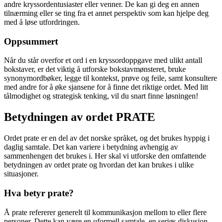
andre kryssordentusiaster eller venner. De kan gi deg en annen
tilnærming eller se ting fra et annet perspektiv som kan hjelpe deg
med å løse utfordringen.
Oppsummert
Når du står overfor et ord i en kryssordoppgave med ulikt antall
bokstaver, er det viktig å utforske bokstavmønsteret, bruke
synonymordbøker, legge til kontekst, prøve og feile, samt konsultere
med andre for å øke sjansene for å finne det riktige ordet. Med litt
tålmodighet og strategisk tenking, vil du snart finne løsningen!
Betydningen av ordet PRATE
Ordet prate er en del av det norske språket, og det brukes hyppig i
daglig samtale. Det kan variere i betydning avhengig av
sammenhengen det brukes i. Her skal vi utforske den omfattende
betydningen av ordet prate og hvordan det kan brukes i ulike
situasjoner.
Hva betyr prate?
Å prate refererer generelt til kommunikasjon mellom to eller flere
personer. Dette kan være en uformell samtale, en seriøs diskusjon,