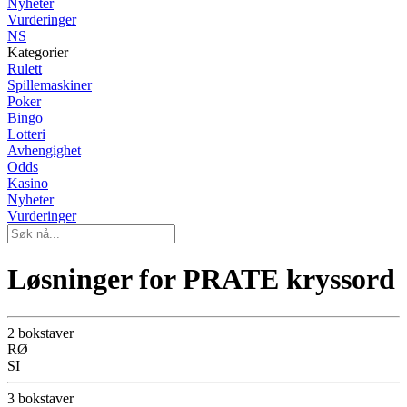
Nyheter
Vurderinger
NS
Kategorier
Rulett
Spillemaskiner
Poker
Bingo
Lotteri
Avhengighet
Odds
Kasino
Nyheter
Vurderinger
Løsninger for PRATE kryssord
2 bokstaver
RØ
SI
3 bokstaver