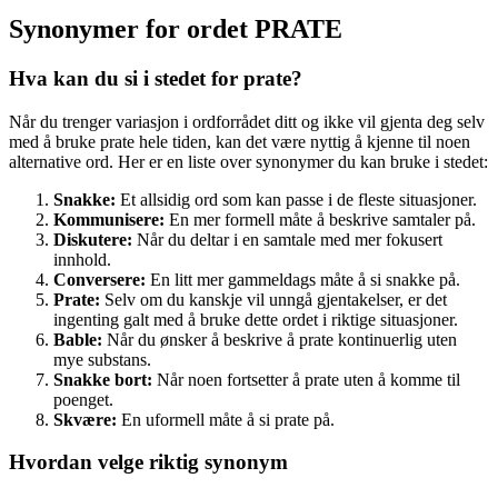
Synonymer for ordet PRATE
Hva kan du si i stedet for prate?
Når du trenger variasjon i ordforrådet ditt og ikke vil gjenta deg selv
med å bruke prate hele tiden, kan det være nyttig å kjenne til noen
alternative ord. Her er en liste over synonymer du kan bruke i stedet:
Snakke:
Et allsidig ord som kan passe i de fleste situasjoner.
Kommunisere:
En mer formell måte å beskrive samtaler på.
Diskutere:
Når du deltar i en samtale med mer fokusert
innhold.
Conversere:
En litt mer gammeldags måte å si snakke på.
Prate:
Selv om du kanskje vil unngå gjentakelser, er det
ingenting galt med å bruke dette ordet i riktige situasjoner.
Bable:
Når du ønsker å beskrive å prate kontinuerlig uten
mye substans.
Snakke bort:
Når noen fortsetter å prate uten å komme til
poenget.
Skvære:
En uformell måte å si prate på.
Hvordan velge riktig synonym