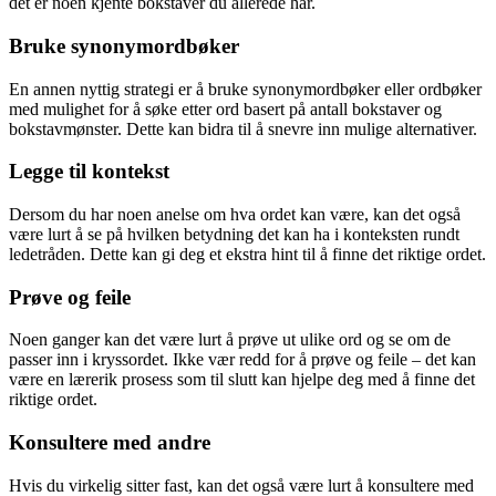
det er noen kjente bokstaver du allerede har.
Bruke synonymordbøker
En annen nyttig strategi er å bruke synonymordbøker eller ordbøker
med mulighet for å søke etter ord basert på antall bokstaver og
bokstavmønster. Dette kan bidra til å snevre inn mulige alternativer.
Legge til kontekst
Dersom du har noen anelse om hva ordet kan være, kan det også
være lurt å se på hvilken betydning det kan ha i konteksten rundt
ledetråden. Dette kan gi deg et ekstra hint til å finne det riktige ordet.
Prøve og feile
Noen ganger kan det være lurt å prøve ut ulike ord og se om de
passer inn i kryssordet. Ikke vær redd for å prøve og feile – det kan
være en lærerik prosess som til slutt kan hjelpe deg med å finne det
riktige ordet.
Konsultere med andre
Hvis du virkelig sitter fast, kan det også være lurt å konsultere med