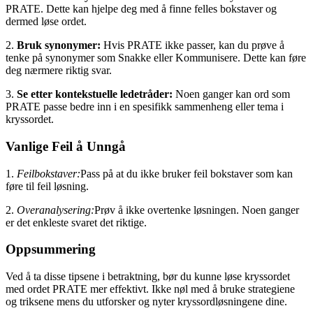
PRATE. Dette kan hjelpe deg med å finne felles bokstaver og
dermed løse ordet.
2.
Bruk synonymer:
Hvis PRATE ikke passer, kan du prøve å
tenke på synonymer som Snakke eller Kommunisere. Dette kan føre
deg nærmere riktig svar.
3.
Se etter kontekstuelle ledetråder:
Noen ganger kan ord som
PRATE passe bedre inn i en spesifikk sammenheng eller tema i
kryssordet.
Vanlige Feil å Unngå
1.
Feilbokstaver:
Pass på at du ikke bruker feil bokstaver som kan
føre til feil løsning.
2.
Overanalysering:
Prøv å ikke overtenke løsningen. Noen ganger
er det enkleste svaret det riktige.
Oppsummering
Ved å ta disse tipsene i betraktning, bør du kunne løse kryssordet
med ordet PRATE mer effektivt. Ikke nøl med å bruke strategiene
og triksene mens du utforsker og nyter kryssordløsningene dine.