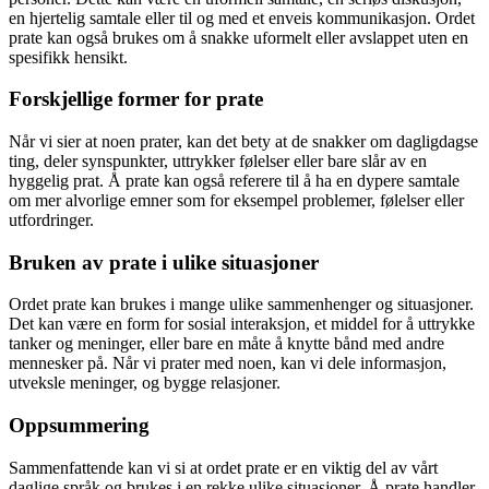
en hjertelig samtale eller til og med et enveis kommunikasjon. Ordet
prate kan også brukes om å snakke uformelt eller avslappet uten en
spesifikk hensikt.
Forskjellige former for prate
Når vi sier at noen prater, kan det bety at de snakker om dagligdagse
ting, deler synspunkter, uttrykker følelser eller bare slår av en
hyggelig prat. Å prate kan også referere til å ha en dypere samtale
om mer alvorlige emner som for eksempel problemer, følelser eller
utfordringer.
Bruken av prate i ulike situasjoner
Ordet prate kan brukes i mange ulike sammenhenger og situasjoner.
Det kan være en form for sosial interaksjon, et middel for å uttrykke
tanker og meninger, eller bare en måte å knytte bånd med andre
mennesker på. Når vi prater med noen, kan vi dele informasjon,
utveksle meninger, og bygge relasjoner.
Oppsummering
Sammenfattende kan vi si at ordet prate er en viktig del av vårt
daglige språk og brukes i en rekke ulike situasjoner. Å prate handler