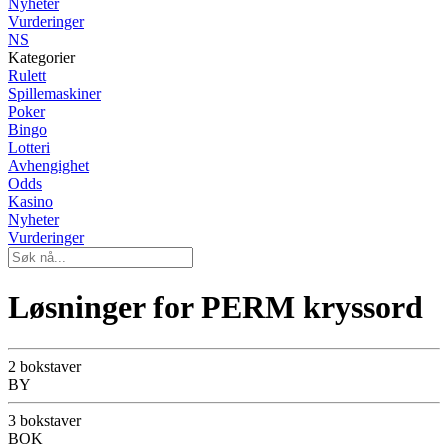
Nyheter
Vurderinger
NS
Kategorier
Rulett
Spillemaskiner
Poker
Bingo
Lotteri
Avhengighet
Odds
Kasino
Nyheter
Vurderinger
Løsninger for PERM kryssord
2 bokstaver
BY
3 bokstaver
BOK