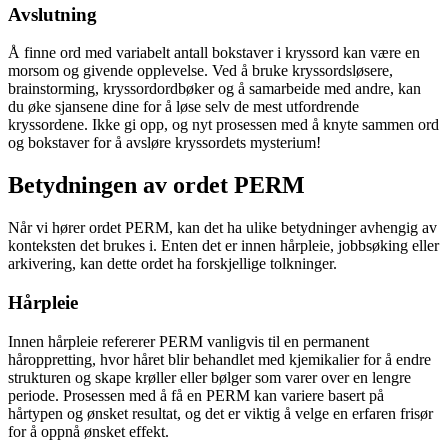
Avslutning
Å finne ord med variabelt antall bokstaver i kryssord kan være en
morsom og givende opplevelse. Ved å bruke kryssordsløsere,
brainstorming, kryssordordbøker og å samarbeide med andre, kan
du øke sjansene dine for å løse selv de mest utfordrende
kryssordene. Ikke gi opp, og nyt prosessen med å knyte sammen ord
og bokstaver for å avsløre kryssordets mysterium!
Betydningen av ordet PERM
Når vi hører ordet PERM, kan det ha ulike betydninger avhengig av
konteksten det brukes i. Enten det er innen hårpleie, jobbsøking eller
arkivering, kan dette ordet ha forskjellige tolkninger.
Hårpleie
Innen hårpleie refererer PERM vanligvis til en permanent
håroppretting, hvor håret blir behandlet med kjemikalier for å endre
strukturen og skape krøller eller bølger som varer over en lengre
periode. Prosessen med å få en PERM kan variere basert på
hårtypen og ønsket resultat, og det er viktig å velge en erfaren frisør
for å oppnå ønsket effekt.