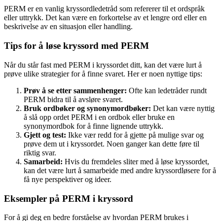
PERM er en vanlig kryssordledetråd som refererer til et ordspråk
eller uttrykk. Det kan være en forkortelse av et lengre ord eller en
beskrivelse av en situasjon eller handling.
Tips for å løse kryssord med PERM
Når du står fast med PERM i kryssordet ditt, kan det være lurt å
prøve ulike strategier for å finne svaret. Her er noen nyttige tips:
Prøv å se etter sammenhenger:
Ofte kan ledetråder rundt
PERM bidra til å avsløre svaret.
Bruk ordbøker og synonymordbøker:
Det kan være nyttig
å slå opp ordet PERM i en ordbok eller bruke en
synonymordbok for å finne lignende uttrykk.
Gjett og test:
Ikke vær redd for å gjette på mulige svar og
prøve dem ut i kryssordet. Noen ganger kan dette føre til
riktig svar.
Samarbeid:
Hvis du fremdeles sliter med å løse kryssordet,
kan det være lurt å samarbeide med andre kryssordløsere for å
få nye perspektiver og ideer.
Eksempler på PERM i kryssord
For å gi deg en bedre forståelse av hvordan PERM brukes i