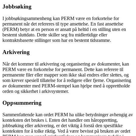
Jobbsøking
I jobbsøkingsammenheng kan PERM være en forkortelse for
permanent når det refereres til type ansettelse. En fast ansettelse
(PERM) betyr at en person er ansatt på heltid i en stilling uten en
bestemt sluttdato. Dette skiller seg fra midlertidige eller
kontraktsbaserte stillinger som har en bestemt tidsramme.
Arkivering
Når det kommer til arkivering og organisering av dokumenter, kan
PERM være en forkortelse for permanent. Dette kan referere til
permanente filer eller mapper som ikke skal endres eller slettes, og
som krever spesiell tillatelse for å redigere eller fjerne. Organisering
av dokumenter med PERM-stempel kan hjelpe med å opprettholde
orden og sikkerhet i arkivsystemer.
Oppsummering
Sammenfattende kan ordet PERM ha ulike betydninger avhengig av
konteksten det brukes i. Enten det handler om håroppretting,
jobbsøking eller arkivering, er det viktig å forstå den spesifikke
konteksten for å tolke riktig. Ved å være bevisst på bruken av ordet