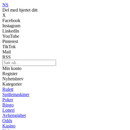
NS
Del med hjertet ditt
X
Facebook
Instagram
LinkedIn
YouTube
Pinterest
TikTok
Mail
RSS
Min konto
Register
Nyhetsbrev
Kategorier
Rulett
Spillemaskiner
Poker
Bingo
Lotteri
Avhengighet
Odds
Kasino