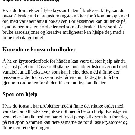
Hvis du foretrekker å løse kryssord uten å bruke verktøy, kan du
prøve å bruke ulike brainstorming-teknikker for å komme opp med
ord med variabelt antall bokstaver. For eksempel kan du tenke på
synonymer, relaterte ord eller ord som ofte brukes i kryssord. Å
bruke assosiasjoner og kreative muligheter kan hjelpe deg med å
finne det riktige ordet.
Konsultere kryssordordbøker
Å ha en kryssordordbok for hånden kan være til stor hjelp når du
står fast på et ord. Disse ordbøkene inneholder lister over ord med
variabelt antall bokstaver, som kan hjelpe deg med å finne det
passende ordet for kryssordledetråden din. Ta deg tid til å bla
gjennom ordboken for å identifisere mulige kandidater.
Spør om hjelp
Hvis du fortsatt har problemer med å finne det riktige ordet med
variabelt antall bokstaver, ikke nøl med å be om hjelp. Kanskje en
venn eller familiemedlem har et friskt perspektiv som kan føre deg
på rett spor. Sammen kan dere samarbeide for å løse kryssordet og
finne den rette løsningen.