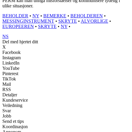
PERM kan man unngå misforståelser og kommunisere tydelig i
ulike situasjoner.
BEHOLDER
•
NY
•
BEMERKE
•
BEHOLDEREN
•
MESSINGINSTRUMENT
•
SKRYTE
•
ALVORLIGE
•
EUROPEEREN
•
SKRYTE
•
NY
•
NS
Del med hjertet ditt
X
Facebook
Instagram
LinkedIn
YouTube
Pinterest
TikTok
Mail
RSS
Detaljer
Kundeservice
Veiledning
Svar
Jobb
Send et tips
Koordinasjon
Annonsør