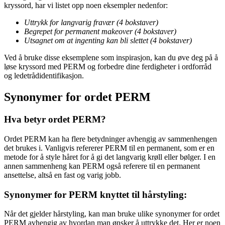
kryssord, har vi listet opp noen eksempler nedenfor:
Uttrykk for langvarig fravær (4 bokstaver)
Begrepet for permanent makeover (4 bokstaver)
Utsagnet om at ingenting kan bli slettet (4 bokstaver)
Ved å bruke disse eksemplene som inspirasjon, kan du øve deg på å
løse kryssord med PERM og forbedre dine ferdigheter i ordforråd
og ledetrådidentifikasjon.
Synonymer for ordet PERM
Hva betyr ordet PERM?
Ordet PERM kan ha flere betydninger avhengig av sammenhengen
det brukes i. Vanligvis refererer PERM til en permanent, som er en
metode for å style håret for å gi det langvarig krøll eller bølger. I en
annen sammenheng kan PERM også referere til en permanent
ansettelse, altså en fast og varig jobb.
Synonymer for PERM knyttet til hårstyling:
Når det gjelder hårstyling, kan man bruke ulike synonymer for ordet
PERM avhengig av hvordan man ønsker å uttrykke det. Her er noen