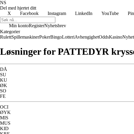
NS
Del med hjertet ditt
X
Facebook
Instagram
LinkedIn
YouTube
Pin
Min konto
Register
Nyhetsbrev
Kategorier
Rulett
Spillemaskiner
Poker
Bingo
Lotteri
Avhengighet
Odds
Kasino
Nyhet
Løsninger for PATTEDYR kryss
DÅ
SU
KU
ØK
SO
FE
OCI
ØYK
MIS
MUS
KID
KRE