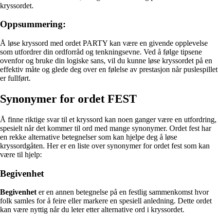
kryssordet.
Oppsummering:
Å løse kryssord med ordet PARTY kan være en givende opplevelse
som utfordrer din ordforråd og tenkningsevne. Ved å følge tipsene
ovenfor og bruke din logiske sans, vil du kunne løse kryssordet på en
effektiv måte og glede deg over en følelse av prestasjon når puslespillet
er fullført.
Synonymer for ordet FEST
Å finne riktige svar til et kryssord kan noen ganger være en utfordring,
spesielt når det kommer til ord med mange synonymer. Ordet fest har
en rekke alternative betegnelser som kan hjelpe deg å løse
kryssordgåten. Her er en liste over synonymer for ordet fest som kan
være til hjelp:
Begivenhet
Begivenhet
er en annen betegnelse på en festlig sammenkomst hvor
folk samles for å feire eller markere en spesiell anledning. Dette ordet
kan være nyttig når du leter etter alternative ord i kryssordet.