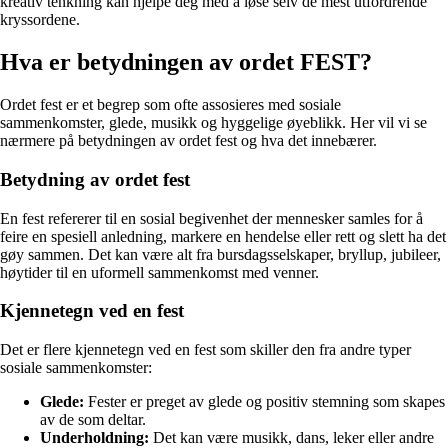
kreativ tenkning kan hjelpe deg med å løse selv de mest utfordrende
kryssordene.
Hva er betydningen av ordet FEST?
Ordet fest er et begrep som ofte assosieres med sosiale
sammenkomster, glede, musikk og hyggelige øyeblikk. Her vil vi se
nærmere på betydningen av ordet fest og hva det innebærer.
Betydning av ordet fest
En fest refererer til en sosial begivenhet der mennesker samles for å
feire en spesiell anledning, markere en hendelse eller rett og slett ha det
gøy sammen. Det kan være alt fra bursdagsselskaper, bryllup, jubileer,
høytider til en uformell sammenkomst med venner.
Kjennetegn ved en fest
Det er flere kjennetegn ved en fest som skiller den fra andre typer
sosiale sammenkomster:
Glede:
Fester er preget av glede og positiv stemning som skapes
av de som deltar.
Underholdning:
Det kan være musikk, dans, leker eller andre