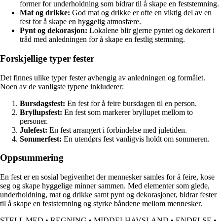
former for underholdning som bidrar til å skape en feststemning.
Mat og drikke:
God mat og drikke er ofte en viktig del av en
fest for å skape en hyggelig atmosfære.
Pynt og dekorasjon:
Lokalene blir gjerne pyntet og dekorert i
tråd med anledningen for å skape en festlig stemning.
Forskjellige typer fester
Det finnes ulike typer fester avhengig av anledningen og formålet.
Noen av de vanligste typene inkluderer:
Bursdagsfest:
En fest for å feire bursdagen til en person.
Bryllupsfest:
En fest som markerer bryllupet mellom to
personer.
Julefest:
En fest arrangert i forbindelse med juletiden.
Sommerfest:
En utendørs fest vanligvis holdt om sommeren.
Oppsummering
En fest er en sosial begivenhet der mennesker samles for å feire, kose
seg og skape hyggelige minner sammen. Med elementer som glede,
underholdning, mat og drikke samt pynt og dekorasjoner, bidrar fester
til å skape en feststemning og styrke båndene mellom mennesker.
STELL MED
•
REGNING
•
MIDDELHAVSLAND
•
ENDELSE
•