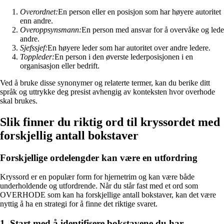
Overordnet:
En person eller en posisjon som har høyere autoritet
enn andre.
Overoppsynsmann:
En person med ansvar for å overvåke og lede
andre.
Sjefssjef:
En høyere leder som har autoritet over andre ledere.
Toppleder:
En person i den øverste lederposisjonen i en
organisasjon eller bedrift.
Ved å bruke disse synonymer og relaterte termer, kan du berike ditt
språk og uttrykke deg presist avhengig av konteksten hvor overhode
skal brukes.
Slik finner du riktig ord til kryssordet med
forskjellig antall bokstaver
Forskjellige ordelengder kan være en utfordring
Kryssord er en populær form for hjernetrim og kan være både
underholdende og utfordrende. Når du står fast med et ord som
OVERHODE som kan ha forskjellige antall bokstaver, kan det være
nyttig å ha en strategi for å finne det riktige svaret.
1. Start med å identifisere bokstavene du har