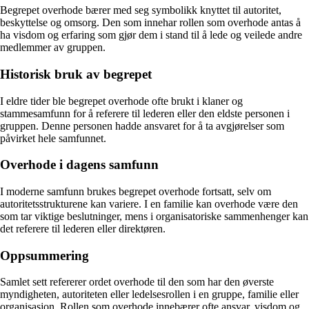
Begrepet overhode bærer med seg symbolikk knyttet til autoritet,
beskyttelse og omsorg. Den som innehar rollen som overhode antas å
ha visdom og erfaring som gjør dem i stand til å lede og veilede andre
medlemmer av gruppen.
Historisk bruk av begrepet
I eldre tider ble begrepet overhode ofte brukt i klaner og
stammesamfunn for å referere til lederen eller den eldste personen i
gruppen. Denne personen hadde ansvaret for å ta avgjørelser som
påvirket hele samfunnet.
Overhode i dagens samfunn
I moderne samfunn brukes begrepet overhode fortsatt, selv om
autoritetsstrukturene kan variere. I en familie kan overhode være den
som tar viktige beslutninger, mens i organisatoriske sammenhenger kan
det referere til lederen eller direktøren.
Oppsummering
Samlet sett refererer ordet overhode til den som har den øverste
myndigheten, autoriteten eller ledelsesrollen i en gruppe, familie eller
organisasjon. Rollen som overhode innebærer ofte ansvar, visdom og