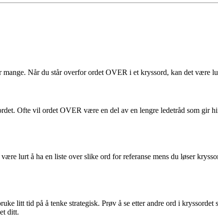
mange. Når du står overfor ordet OVER i et kryssord, kan det være lurt å
ryssordet. Ofte vil ordet OVER være en del av en lengre ledetråd som gi
 lurt å ha en liste over slike ord for referanse mens du løser kryssord
bruke litt tid på å tenke strategisk. Prøv å se etter andre ord i kryss
t ditt.