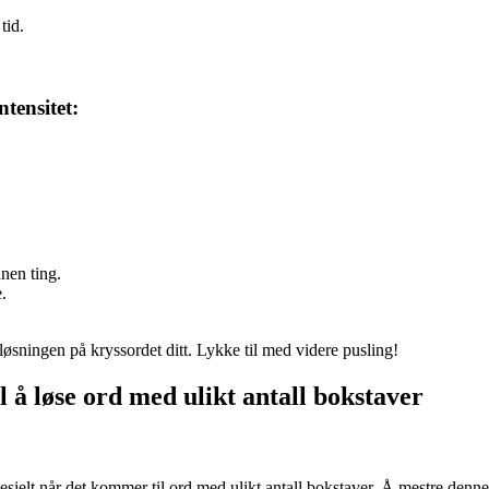
tid.
tensitet:
nen ting.
.
øsningen på kryssordet ditt. Lykke til med videre pusling!
l å løse ord med ulikt antall bokstaver
pesielt når det kommer til ord med ulikt antall bokstaver. Å mestre denn