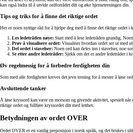
kan også bidra til å utvide ordforrådet ditt og øke hjernetreningen din.
Tips og triks for å finne det riktige ordet
Her er noen nyttige råd for å hjelpe deg med å finne det riktige ordet i k
Les ledetråden nøye:
Start med å lese ledetråden grundig. Noen 
Prøv å visualisere ordet:
Visualiser hvordan ordet ser ut med ul
Del ordet i stavelser:
Noen ord kan deles inn i stavelser, noe s
Se etter andre ledetråder:
Sjekk om det er andre ledetråder i k
Øv regelmessig for å forbedre ferdigheten din
Som med alle ferdigheter kreves det jevn trening for å mestre å løse ord m
Avsluttende tanker
Å løse kryssord kan være en morsom og givende aktivitet, spesielt når d
riktige ordet og fullføre kryssordet ditt med letthet.
Betydningen av ordet OVER
Ordet OVER er en vanlig preposisjon i norsk språk, og det brukes i u