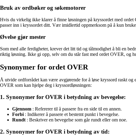
Bruk av ordbøker og søkemotorer
Hvis du virkelig ikke klarer å finne løsningen på kryssordet med ordet
passer inn i kryssordet ditt. Vær imidlertid oppmerksom på å kun bruke s
Øvelse gjør mester
Som med alle ferdigheter, krever det litt tid og tålmodighet å bli en be
riktig løsning. Ikke gi opp, selv om du står fast med ordet OVER, og hu
Synonymer for ordet OVER
Å utvide ordforrådet kan være avgjørende for å løse kryssord raskt og e
OVER som kan hjelpe deg i kryssordløsningen:
1. Synonymer for OVER i betydning av bevegelse:
Gjennom
: Refererer til å passere fra en side til en annen.
Forbi
: Indikerer å passere et bestemt punkt i bevegelse.
Rundt
: Beskriver en bevegelse som går rundt eller om noe.
2. Synonymer for OVER i betydning av tid: