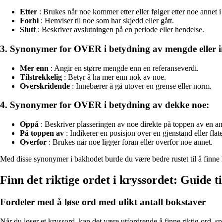
Etter
: Brukes når noe kommer etter eller følger etter noe annet i 
Forbi
: Henviser til noe som har skjedd eller gått.
Slutt
: Beskriver avslutningen på en periode eller hendelse.
3. Synonymer for OVER i betydning av mengde eller in
Mer enn
: Angir en større mengde enn en referanseverdi.
Tilstrekkelig
: Betyr å ha mer enn nok av noe.
Overskridende
: Innebærer å gå utover en grense eller norm.
4. Synonymer for OVER i betydning av dekke noe:
Oppå
: Beskriver plasseringen av noe direkte på toppen av en an
På toppen av
: Indikerer en posisjon over en gjenstand eller flate
Overfor
: Brukes når noe ligger foran eller overfor noe annet.
Med disse synonymer i bakhodet burde du være bedre rustet til å finne l
Finn det riktige ordet i kryssordet: Guide ti
Fordeler med å løse ord med ulikt antall bokstaver
Når du løser et kryssord, kan det være utfordrende å finne riktig ord, s