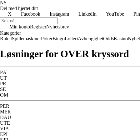
NS
Del med hjertet ditt
X
Facebook
Instagram
LinkedIn
YouTube
Pin
Min konto
Register
Nyhetsbrev
Kategorier
Rulett
Spillemaskiner
Poker
Bingo
Lotteri
Avhengighet
Odds
Kasino
Nyhet
Løsninger for OVER kryssord
PÅ
UT
PR
SE
OM
PER
MER
DAU
UTE
VIA
EPI
NEI