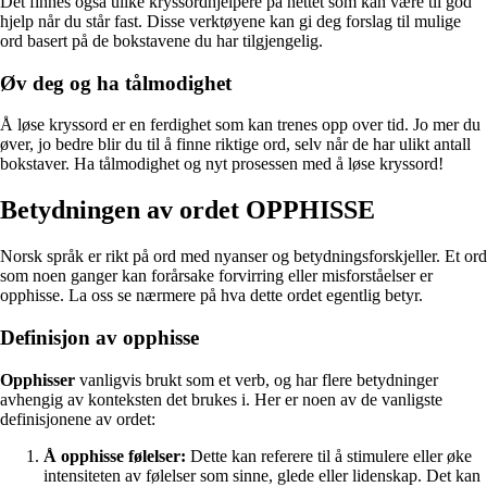
Det finnes også ulike kryssordhjelpere på nettet som kan være til god
hjelp når du står fast. Disse verktøyene kan gi deg forslag til mulige
ord basert på de bokstavene du har tilgjengelig.
Øv deg og ha tålmodighet
Å løse kryssord er en ferdighet som kan trenes opp over tid. Jo mer du
øver, jo bedre blir du til å finne riktige ord, selv når de har ulikt antall
bokstaver. Ha tålmodighet og nyt prosessen med å løse kryssord!
Betydningen av ordet OPPHISSE
Norsk språk er rikt på ord med nyanser og betydningsforskjeller. Et ord
som noen ganger kan forårsake forvirring eller misforståelser er
opphisse. La oss se nærmere på hva dette ordet egentlig betyr.
Definisjon av opphisse
Opphisser
vanligvis brukt som et verb, og har flere betydninger
avhengig av konteksten det brukes i. Her er noen av de vanligste
definisjonene av ordet:
Å opphisse følelser:
Dette kan referere til å stimulere eller øke
intensiteten av følelser som sinne, glede eller lidenskap. Det kan