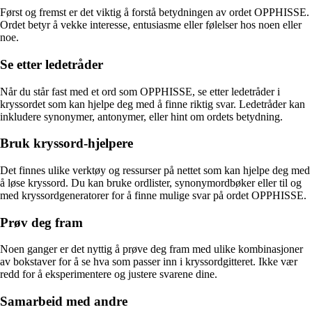
Først og fremst er det viktig å forstå betydningen av ordet OPPHISSE.
Ordet betyr å vekke interesse, entusiasme eller følelser hos noen eller
noe.
Se etter ledetråder
Når du står fast med et ord som OPPHISSE, se etter ledetråder i
kryssordet som kan hjelpe deg med å finne riktig svar. Ledetråder kan
inkludere synonymer, antonymer, eller hint om ordets betydning.
Bruk kryssord-hjelpere
Det finnes ulike verktøy og ressurser på nettet som kan hjelpe deg med
å løse kryssord. Du kan bruke ordlister, synonymordbøker eller til og
med kryssordgeneratorer for å finne mulige svar på ordet OPPHISSE.
Prøv deg fram
Noen ganger er det nyttig å prøve deg fram med ulike kombinasjoner
av bokstaver for å se hva som passer inn i kryssordgitteret. Ikke vær
redd for å eksperimentere og justere svarene dine.
Samarbeid med andre