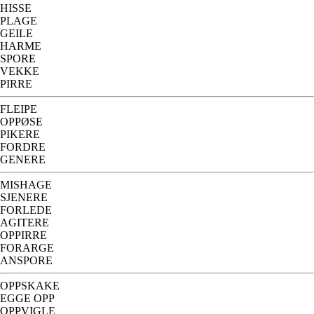
HISSE
PLAGE
GEILE
HARME
SPORE
VEKKE
PIRRE
FLEIPE
OPPØSE
PIKERE
FORDRE
GENERE
MISHAGE
SJENERE
FORLEDE
AGITERE
OPPIRRE
FORARGE
ANSPORE
OPPSKAKE
EGGE OPP
OPPVIGLE