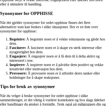
eller å stimulere til handling.
Synonymer for OPPHISSE
Når det gjelder synonymer for ordet opphisse finnes det flere
alternativer som kan brukes i ulike situasjoner. Her er en liste over
synonymer for opphisse:
Begeistre:
Å begeistre noen er å vekke entusiasme og glede hos
dem.
Fascinere:
Å fascinere noen er å skape en sterk interesse eller
nysgjerrighet hos dem.
Engasjere:
Å engasjere noen er å få dem til å delta aktivt og
interessert i noe.
Inspirere:
Å inspirere noen er å påvirke dem positivt og vekke
kreativitet eller motivasjon hos dem.
Provosere:
Å provosere noen er å utfordre deres tanker eller
holdninger for å skape reaksjoner.
Tips for bruk av synonymer
Når du velger å bruke synonymer for ordet opphisse i ulike
sammenhenger, er det viktig å vurdere konteksten og hva slags følelser
eller handlinger du ønsker å formidle. Tenk også på målgruppen din og