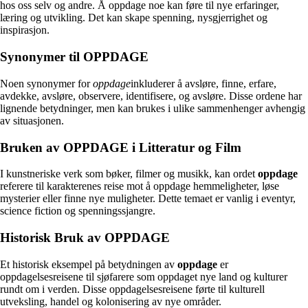
hos oss selv og andre. Å oppdage noe kan føre til nye erfaringer,
læring og utvikling. Det kan skape spenning, nysgjerrighet og
inspirasjon.
Synonymer til OPPDAGE
Noen synonymer for
oppdage
inkluderer å avsløre, finne, erfare,
avdekke, avsløre, observere, identifisere, og avsløre. Disse ordene har
lignende betydninger, men kan brukes i ulike sammenhenger avhengig
av situasjonen.
Bruken av OPPDAGE i Litteratur og Film
I kunstneriske verk som bøker, filmer og musikk, kan ordet
oppdage
referere til karakterenes reise mot å oppdage hemmeligheter, løse
mysterier eller finne nye muligheter. Dette temaet er vanlig i eventyr,
science fiction og spenningssjangre.
Historisk Bruk av OPPDAGE
Et historisk eksempel på betydningen av
oppdage
er
oppdagelsesreisene til sjøfarere som oppdaget nye land og kulturer
rundt om i verden. Disse oppdagelsesreisene førte til kulturell
utveksling, handel og kolonisering av nye områder.