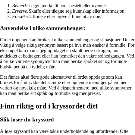
Bemerk:
Legge merke til noe spesielt eller uventet.
Erverve:
Skaffe eller tilegne seg kunnskap eller informasjon.
Forsøke:
Utforske eller prøve å finne ut av noe.
Anvendelse i ulike sammenhenger:
Ordet oppdage kan brukes i ulike sammenhenger og situasjoner. Det er
viktig å velge riktig synonym basert på hva man ønsker å formidle. For
eksempel kan man si jeg oppdaget en skjult perle i skogen, hun
avdekket et bedrageri eller han bemerket den vakre solnedgangen. Ved
å bruke varierte synonymer kan man berike språket sitt og formidle
budskapet på en tydelig måte.
Det finnes altså flere gode alternativer til ordet oppdage som kan
brukes for å uttrykke det samme eller lignende meninger på en mer
variert og nøyaktig måte. Ved å eksperimentere med ulike synonymer
kan man berike sitt språk og formidle seg mer presist.
Finn riktig ord i kryssordet ditt
Slik løser du kryssord
Å løse kryssord kan være både underholdende og utfordrende. Ofte