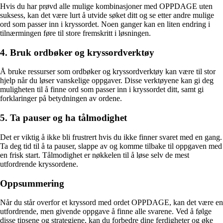
Hvis du har prøvd alle mulige kombinasjoner med OPPDAGE uten
suksess, kan det være lurt å utvide søket ditt og se etter andre mulige
ord som passer inn i kryssordet. Noen ganger kan en liten endring i
tilnærmingen føre til store fremskritt i løsningen.
4. Bruk ordbøker og kryssordverktøy
Å bruke ressurser som ordbøker og kryssordverktøy kan være til stor
hjelp når du løser vanskelige oppgaver. Disse verktøyene kan gi deg
muligheten til å finne ord som passer inn i kryssordet ditt, samt gi
forklaringer på betydningen av ordene.
5. Ta pauser og ha tålmodighet
Det er viktig å ikke bli frustrert hvis du ikke finner svaret med en gang.
Ta deg tid til å ta pauser, slappe av og komme tilbake til oppgaven med
en frisk start. Tålmodighet er nøkkelen til å løse selv de mest
utfordrende kryssordene.
Oppsummering
Når du står overfor et kryssord med ordet OPPDAGE, kan det være en
utfordrende, men givende oppgave å finne alle svarene. Ved å følge
disse tipsene og strategiene, kan du forbedre dine ferdigheter og øke