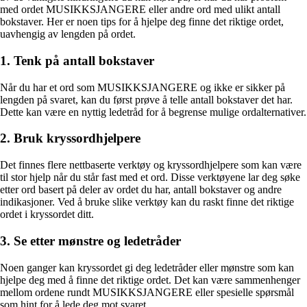
med ordet MUSIKKSJANGERE eller andre ord med ulikt antall
bokstaver. Her er noen tips for å hjelpe deg finne det riktige ordet,
uavhengig av lengden på ordet.
1. Tenk på antall bokstaver
Når du har et ord som MUSIKKSJANGERE og ikke er sikker på
lengden på svaret, kan du først prøve å telle antall bokstaver det har.
Dette kan være en nyttig ledetråd for å begrense mulige ordalternativer.
2. Bruk kryssordhjelpere
Det finnes flere nettbaserte verktøy og kryssordhjelpere som kan være
til stor hjelp når du står fast med et ord. Disse verktøyene lar deg søke
etter ord basert på deler av ordet du har, antall bokstaver og andre
indikasjoner. Ved å bruke slike verktøy kan du raskt finne det riktige
ordet i kryssordet ditt.
3. Se etter mønstre og ledetråder
Noen ganger kan kryssordet gi deg ledetråder eller mønstre som kan
hjelpe deg med å finne det riktige ordet. Det kan være sammenhenger
mellom ordene rundt MUSIKKSJANGERE eller spesielle spørsmål
som hint for å lede deg mot svaret.