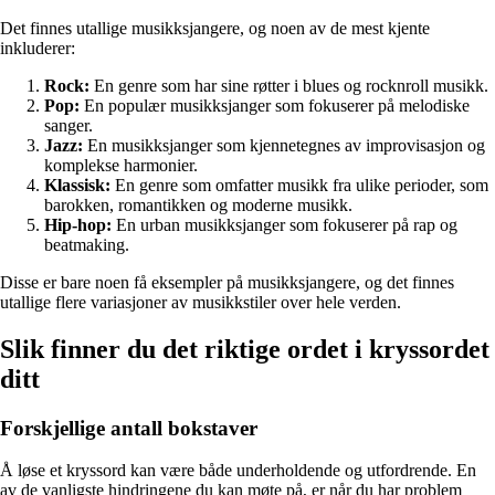
Det finnes utallige musikksjangere, og noen av de mest kjente
inkluderer:
Rock:
En genre som har sine røtter i blues og rocknroll musikk.
Pop:
En populær musikksjanger som fokuserer på melodiske
sanger.
Jazz:
En musikksjanger som kjennetegnes av improvisasjon og
komplekse harmonier.
Klassisk:
En genre som omfatter musikk fra ulike perioder, som
barokken, romantikken og moderne musikk.
Hip-hop:
En urban musikksjanger som fokuserer på rap og
beatmaking.
Disse er bare noen få eksempler på musikksjangere, og det finnes
utallige flere variasjoner av musikkstiler over hele verden.
Slik finner du det riktige ordet i kryssordet
ditt
Forskjellige antall bokstaver
Å løse et kryssord kan være både underholdende og utfordrende. En
av de vanligste hindringene du kan møte på, er når du har problem