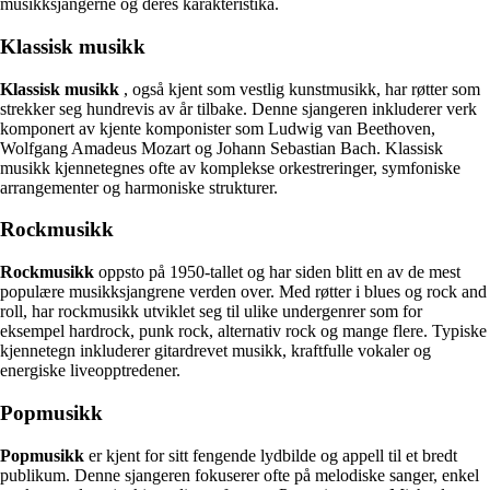
musikksjangerne og deres karakteristika.
Klassisk musikk
Klassisk musikk
, også kjent som vestlig kunstmusikk, har røtter som
strekker seg hundrevis av år tilbake. Denne sjangeren inkluderer verk
komponert av kjente komponister som Ludwig van Beethoven,
Wolfgang Amadeus Mozart og Johann Sebastian Bach. Klassisk
musikk kjennetegnes ofte av komplekse orkestreringer, symfoniske
arrangementer og harmoniske strukturer.
Rockmusikk
Rockmusikk
oppsto på 1950-tallet og har siden blitt en av de mest
populære musikksjangrene verden over. Med røtter i blues og rock and
roll, har rockmusikk utviklet seg til ulike undergenrer som for
eksempel hardrock, punk rock, alternativ rock og mange flere. Typiske
kjennetegn inkluderer gitardrevet musikk, kraftfulle vokaler og
energiske liveopptredener.
Popmusikk
Popmusikk
er kjent for sitt fengende lydbilde og appell til et bredt
publikum. Denne sjangeren fokuserer ofte på melodiske sanger, enkel