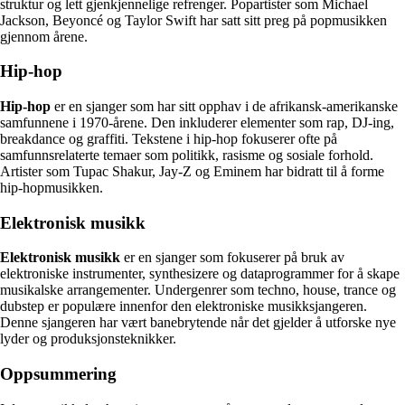
struktur og lett gjenkjennelige refrenger. Popartister som Michael
Jackson, Beyoncé og Taylor Swift har satt sitt preg på popmusikken
gjennom årene.
Hip-hop
Hip-hop
er en sjanger som har sitt opphav i de afrikansk-amerikanske
samfunnene i 1970-årene. Den inkluderer elementer som rap, DJ-ing,
breakdance og graffiti. Tekstene i hip-hop fokuserer ofte på
samfunnsrelaterte temaer som politikk, rasisme og sosiale forhold.
Artister som Tupac Shakur, Jay-Z og Eminem har bidratt til å forme
hip-hopmusikken.
Elektronisk musikk
Elektronisk musikk
er en sjanger som fokuserer på bruk av
elektroniske instrumenter, synthesizere og dataprogrammer for å skape
musikalske arrangementer. Undergenrer som techno, house, trance og
dubstep er populære innenfor den elektroniske musikksjangeren.
Denne sjangeren har vært banebrytende når det gjelder å utforske nye
lyder og produksjonsteknikker.
Oppsummering