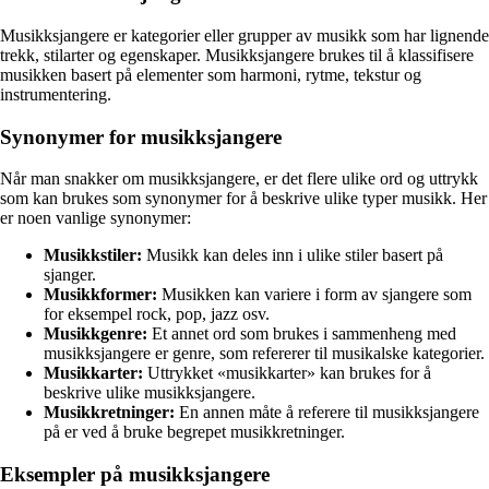
Musikksjangere er kategorier eller grupper av musikk som har lignende
trekk, stilarter og egenskaper. Musikksjangere brukes til å klassifisere
musikken basert på elementer som harmoni, rytme, tekstur og
instrumentering.
Synonymer for musikksjangere
Når man snakker om musikksjangere, er det flere ulike ord og uttrykk
som kan brukes som synonymer for å beskrive ulike typer musikk. Her
er noen vanlige synonymer:
Musikkstiler:
Musikk kan deles inn i ulike stiler basert på
sjanger.
Musikkformer:
Musikken kan variere i form av sjangere som
for eksempel rock, pop, jazz osv.
Musikkgenre:
Et annet ord som brukes i sammenheng med
musikksjangere er genre, som refererer til musikalske kategorier.
Musikkarter:
Uttrykket «musikkarter» kan brukes for å
beskrive ulike musikksjangere.
Musikkretninger:
En annen måte å referere til musikksjangere
på er ved å bruke begrepet musikkretninger.
Eksempler på musikksjangere