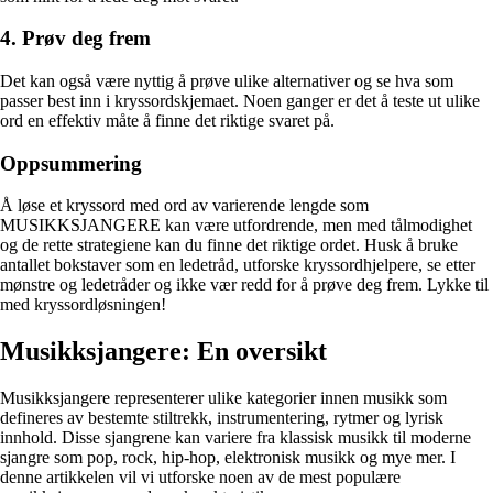
4. Prøv deg frem
Det kan også være nyttig å prøve ulike alternativer og se hva som
passer best inn i kryssordskjemaet. Noen ganger er det å teste ut ulike
ord en effektiv måte å finne det riktige svaret på.
Oppsummering
Å løse et kryssord med ord av varierende lengde som
MUSIKKSJANGERE kan være utfordrende, men med tålmodighet
og de rette strategiene kan du finne det riktige ordet. Husk å bruke
antallet bokstaver som en ledetråd, utforske kryssordhjelpere, se etter
mønstre og ledetråder og ikke vær redd for å prøve deg frem. Lykke til
med kryssordløsningen!
Musikksjangere: En oversikt
Musikksjangere representerer ulike kategorier innen musikk som
defineres av bestemte stiltrekk, instrumentering, rytmer og lyrisk
innhold. Disse sjangrene kan variere fra klassisk musikk til moderne
sjangre som pop, rock, hip-hop, elektronisk musikk og mye mer. I
denne artikkelen vil vi utforske noen av de mest populære