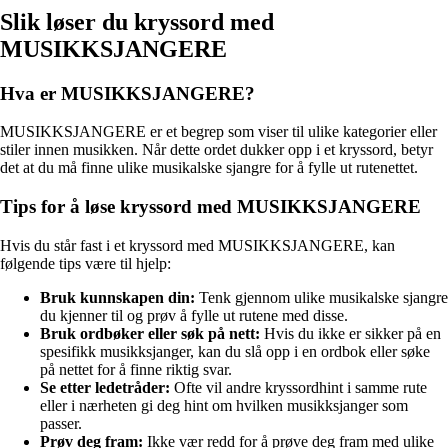
Slik løser du kryssord med
MUSIKKSJANGERE
Hva er MUSIKKSJANGERE?
MUSIKKSJANGERE er et begrep som viser til ulike kategorier eller
stiler innen musikken. Når dette ordet dukker opp i et kryssord, betyr
det at du må finne ulike musikalske sjangre for å fylle ut rutenettet.
Tips for å løse kryssord med MUSIKKSJANGERE
Hvis du står fast i et kryssord med MUSIKKSJANGERE, kan
følgende tips være til hjelp:
Bruk kunnskapen din:
Tenk gjennom ulike musikalske sjangre
du kjenner til og prøv å fylle ut rutene med disse.
Bruk ordbøker eller søk på nett:
Hvis du ikke er sikker på en
spesifikk musikksjanger, kan du slå opp i en ordbok eller søke
på nettet for å finne riktig svar.
Se etter ledetråder:
Ofte vil andre kryssordhint i samme rute
eller i nærheten gi deg hint om hvilken musikksjanger som
passer.
Prøv deg fram:
Ikke vær redd for å prøve deg fram med ulike