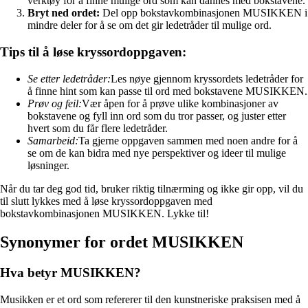
verktøy for å finne mulige ord som kan dannes med bokstavene.
Bryt ned ordet:
Del opp bokstavkombinasjonen MUSIKKEN i
mindre deler for å se om det gir ledetråder til mulige ord.
Tips til å løse kryssordoppgaven:
Se etter ledetråder:
Les nøye gjennom kryssordets ledetråder for
å finne hint som kan passe til ord med bokstavene MUSIKKEN.
Prøv og feil:
Vær åpen for å prøve ulike kombinasjoner av
bokstavene og fyll inn ord som du tror passer, og juster etter
hvert som du får flere ledetråder.
Samarbeid:
Ta gjerne oppgaven sammen med noen andre for å
se om de kan bidra med nye perspektiver og ideer til mulige
løsninger.
Når du tar deg god tid, bruker riktig tilnærming og ikke gir opp, vil du
til slutt lykkes med å løse kryssordoppgaven med
bokstavkombinasjonen MUSIKKEN. Lykke til!
Synonymer for ordet MUSIKKEN
Hva betyr MUSIKKEN?
Musikken er et ord som refererer til den kunstneriske praksisen med å