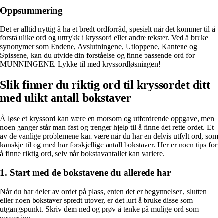
Oppsummering
Det er alltid nyttig å ha et bredt ordforråd, spesielt når det kommer til å
forstå ulike ord og uttrykk i kryssord eller andre tekster. Ved å bruke
synonymer som Endene, Avslutningene, Utloppene, Kantene og
Spissene, kan du utvide din forståelse og finne passende ord for
MUNNINGENE. Lykke til med kryssordløsningen!
Slik finner du riktig ord til kryssordet ditt
med ulikt antall bokstaver
Å løse et kryssord kan være en morsom og utfordrende oppgave, men
noen ganger står man fast og trenger hjelp til å finne det rette ordet. Et
av de vanlige problemene kan være når du har en delvis utfylt ord, som
kanskje til og med har forskjellige antall bokstaver. Her er noen tips for
å finne riktig ord, selv når bokstavantallet kan variere.
1. Start med de bokstavene du allerede har
Når du har deler av ordet på plass, enten det er begynnelsen, slutten
eller noen bokstaver spredt utover, er det lurt å bruke disse som
utgangspunkt. Skriv dem ned og prøv å tenke på mulige ord som
passer inn.