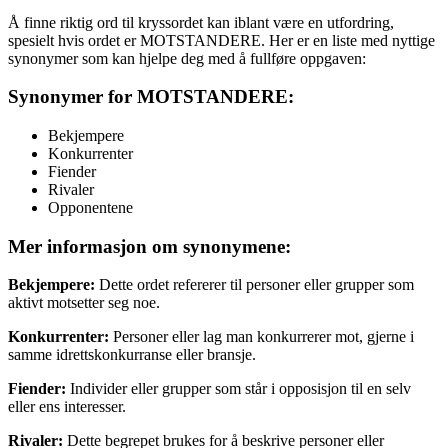
Å finne riktig ord til kryssordet kan iblant være en utfordring,
spesielt hvis ordet er MOTSTANDERE. Her er en liste med nyttige
synonymer som kan hjelpe deg med å fullføre oppgaven:
Synonymer for MOTSTANDERE:
Bekjempere
Konkurrenter
Fiender
Rivaler
Opponentene
Mer informasjon om synonymene:
Bekjempere:
Dette ordet refererer til personer eller grupper som
aktivt motsetter seg noe.
Konkurrenter:
Personer eller lag man konkurrerer mot, gjerne i
samme idrettskonkurranse eller bransje.
Fiender:
Individer eller grupper som står i opposisjon til en selv
eller ens interesser.
Rivaler:
Dette begrepet brukes for å beskrive personer eller