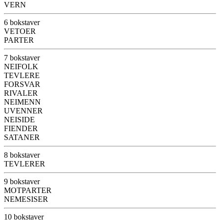
VERN
6 bokstaver
VETOER
PARTER
7 bokstaver
NEIFOLK
TEVLERE
FORSVAR
RIVALER
NEIMENN
UVENNER
NEISIDE
FIENDER
SATANER
8 bokstaver
TEVLERER
9 bokstaver
MOTPARTER
NEMESISER
10 bokstaver