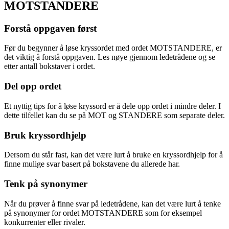
MOTSTANDERE
Forstå oppgaven først
Før du begynner å løse kryssordet med ordet MOTSTANDERE, er
det viktig å forstå oppgaven. Les nøye gjennom ledetrådene og se
etter antall bokstaver i ordet.
Del opp ordet
Et nyttig tips for å løse kryssord er å dele opp ordet i mindre deler. I
dette tilfellet kan du se på MOT og STANDERE som separate deler.
Bruk kryssordhjelp
Dersom du står fast, kan det være lurt å bruke en kryssordhjelp for å
finne mulige svar basert på bokstavene du allerede har.
Tenk på synonymer
Når du prøver å finne svar på ledetrådene, kan det være lurt å tenke
på synonymer for ordet MOTSTANDERE som for eksempel
konkurrenter eller rivaler.