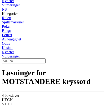
Nyheter
Vurderinger
NS
Kategorier
Rulett
Spillemaskiner
Poker
Bingo
Lotteri
Avhengighet
Odds
Kasino
Nyheter
Vurderinger
Løsninger for
MOTSTANDERE kryssord
4 bokstaver
HEGN
VETO