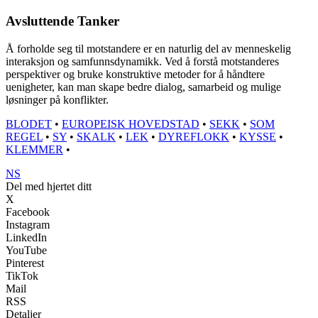
Avsluttende Tanker
Å forholde seg til motstandere er en naturlig del av menneskelig
interaksjon og samfunnsdynamikk. Ved å forstå motstanderes
perspektiver og bruke konstruktive metoder for å håndtere
uenigheter, kan man skape bedre dialog, samarbeid og mulige
løsninger på konflikter.
BLODET
•
EUROPEISK HOVEDSTAD
•
SEKK
•
SOM
REGEL
•
SY
•
SKALK
•
LEK
•
DYREFLOKK
•
KYSSE
•
KLEMMER
•
NS
Del med hjertet ditt
X
Facebook
Instagram
LinkedIn
YouTube
Pinterest
TikTok
Mail
RSS
Detaljer