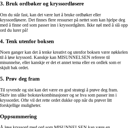
3. Bruk ordbøker og kryssordløsere
Om du står fast, kan det være lurt å bruke ordbøker eller
kryssordløsere. Det finnes flere ressurser på nettet som kan hjelpe deg
med å finne ord som passer inn i kryssordgåten. Ikke nøl med å slå opp
ord du lurer på!
4. Tenk utenfor boksen
Noen ganger kan det å tenke kreativt og utenfor boksen være nøkkelen
til å løse kryssord. Kanskje kan MISUNNELSEN referere til
misunnelse, eller kanskje er det et annet tema eller en ordlek som er
skjult bak ordet.
5. Prøv deg fram
Til syvende og sist kan det være en god strategi å prøve deg fram.
Skriv inn ulike bokstavkombinasjoner og se hva som passer inn i
kryssordet. Ofte vil det rette ordet dukke opp når du prøver litt
forskjellige muligheter.
Oppsummering
Å løse kryssord med ord som MISUNNELSEN kan være en