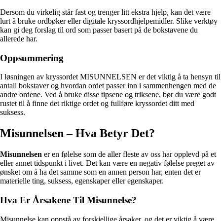
Dersom du virkelig står fast og trenger litt ekstra hjelp, kan det være
lurt å bruke ordbøker eller digitale kryssordhjelpemidler. Slike verktøy
kan gi deg forslag til ord som passer basert på de bokstavene du
allerede har.
Oppsummering
I løsningen av kryssordet MISUNNELSEN er det viktig å ta hensyn til
antall bokstaver og hvordan ordet passer inn i sammenhengen med de
andre ordene. Ved å bruke disse tipsene og triksene, bør du være godt
rustet til å finne det riktige ordet og fullføre kryssordet ditt med
suksess.
Misunnelsen – Hva Betyr Det?
Misunnelsen
er en følelse som de aller fleste av oss har opplevd på et
eller annet tidspunkt i livet. Det kan være en negativ følelse preget av
ønsket om å ha det samme som en annen person har, enten det er
materielle ting, suksess, egenskaper eller egenskaper.
Hva Er Årsakene Til Misunnelse?
Misunnelse kan oppstå av forskjellige årsaker, og det er viktig å være