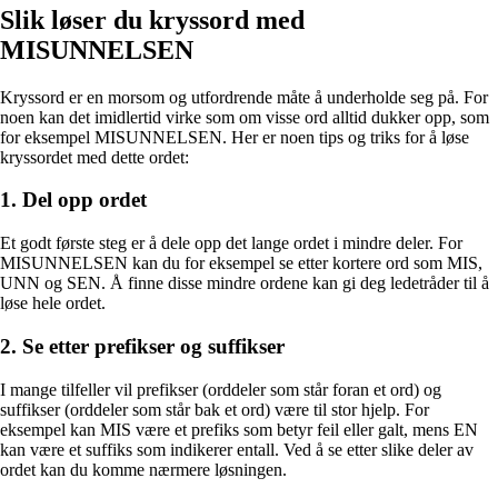
Slik løser du kryssord med
MISUNNELSEN
Kryssord er en morsom og utfordrende måte å underholde seg på. For
noen kan det imidlertid virke som om visse ord alltid dukker opp, som
for eksempel MISUNNELSEN. Her er noen tips og triks for å løse
kryssordet med dette ordet:
1. Del opp ordet
Et godt første steg er å dele opp det lange ordet i mindre deler. For
MISUNNELSEN kan du for eksempel se etter kortere ord som MIS,
UNN og SEN. Å finne disse mindre ordene kan gi deg ledetråder til å
løse hele ordet.
2. Se etter prefikser og suffikser
I mange tilfeller vil prefikser (orddeler som står foran et ord) og
suffikser (orddeler som står bak et ord) være til stor hjelp. For
eksempel kan MIS være et prefiks som betyr feil eller galt, mens EN
kan være et suffiks som indikerer entall. Ved å se etter slike deler av
ordet kan du komme nærmere løsningen.