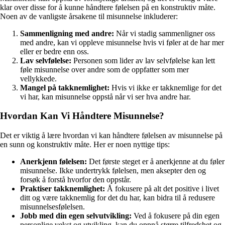
klar over disse for å kunne håndtere følelsen på en konstruktiv måte.
Noen av de vanligste årsakene til misunnelse inkluderer:
Sammenligning med andre:
Når vi stadig sammenligner oss
med andre, kan vi oppleve misunnelse hvis vi føler at de har mer
eller er bedre enn oss.
Lav selvfølelse:
Personen som lider av lav selvfølelse kan lett
føle misunnelse over andre som de oppfatter som mer
vellykkede.
Mangel på takknemlighet:
Hvis vi ikke er takknemlige for det
vi har, kan misunnelse oppstå når vi ser hva andre har.
Hvordan Kan Vi Håndtere Misunnelse?
Det er viktig å lære hvordan vi kan håndtere følelsen av misunnelse på
en sunn og konstruktiv måte. Her er noen nyttige tips:
Anerkjenn følelsen:
Det første steget er å anerkjenne at du føler
misunnelse. Ikke undertrykk følelsen, men aksepter den og
forsøk å forstå hvorfor den oppstår.
Praktiser takknemlighet:
Å fokusere på alt det positive i livet
ditt og være takknemlig for det du har, kan bidra til å redusere
misunnelsesfølelsen.
Jobb med din egen selvutvikling:
Ved å fokusere på din egen
personlige vekst og utvikling, kan du oppnå større tilfredshet og