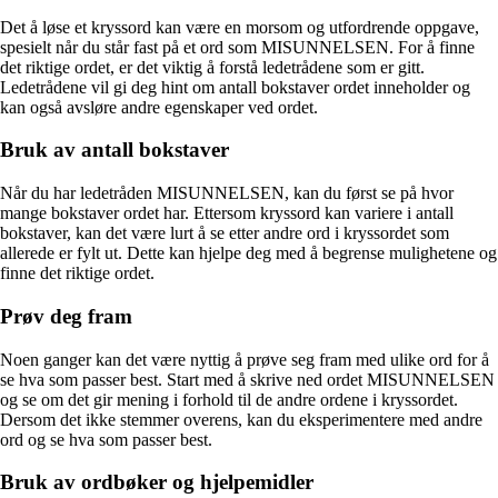
Det å løse et kryssord kan være en morsom og utfordrende oppgave,
spesielt når du står fast på et ord som MISUNNELSEN. For å finne
det riktige ordet, er det viktig å forstå ledetrådene som er gitt.
Ledetrådene vil gi deg hint om antall bokstaver ordet inneholder og
kan også avsløre andre egenskaper ved ordet.
Bruk av antall bokstaver
Når du har ledetråden MISUNNELSEN, kan du først se på hvor
mange bokstaver ordet har. Ettersom kryssord kan variere i antall
bokstaver, kan det være lurt å se etter andre ord i kryssordet som
allerede er fylt ut. Dette kan hjelpe deg med å begrense mulighetene og
finne det riktige ordet.
Prøv deg fram
Noen ganger kan det være nyttig å prøve seg fram med ulike ord for å
se hva som passer best. Start med å skrive ned ordet MISUNNELSEN
og se om det gir mening i forhold til de andre ordene i kryssordet.
Dersom det ikke stemmer overens, kan du eksperimentere med andre
ord og se hva som passer best.
Bruk av ordbøker og hjelpemidler