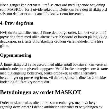
Noen ganger kan det være lurt å se etter ord med lignende betydning
som MASKOT for å utvide søket ditt. Dette kan føre deg til riktig ord
selv om det har et annet antall bokstaver enn forventet.
4. Prøv deg frem
Hvis du fortsatt sliter med å finne det riktige ordet, kan det være lurt å
prøve deg frem med ulike alternativer. Kryssord er basert på logikk og
deduksjon, så å teste ut forskjellige ord kan være nøkkelen til å løse
gåten.
Oppsummering
Å finne riktig ord i et kryssord med ulike antall bokstaver kan være en
utfordrende, men givende oppgave. Ved å bruke strategier som å starte
med tilgjengelige bokstaver, bruke ordbøker, se etter alternative
betydninger og prøve seg frem, vil du øke sjansene dine for å knekke
koden og fullføre kryssordet ditt.
Betydningen av ordet MASKOT
Ordet maskot brukes ofte i ulike sammenhenger, men hva betyr
egentlig dette ordet? I denne artikkelen utforsker vi betydningen av