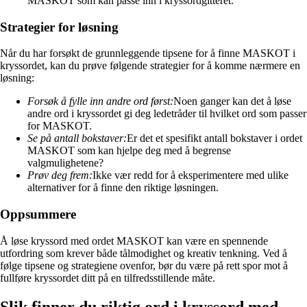
MASKOT som kan passe inn i kryssordgitteret.
Strategier for løsning
Når du har forsøkt de grunnleggende tipsene for å finne MASKOT i
kryssordet, kan du prøve følgende strategier for å komme nærmere en
løsning:
Forsøk å fylle inn andre ord først:
Noen ganger kan det å løse
andre ord i kryssordet gi deg ledetråder til hvilket ord som passer
for MASKOT.
Se på antall bokstaver:
Er det et spesifikt antall bokstaver i ordet
MASKOT som kan hjelpe deg med å begrense
valgmulighetene?
Prøv deg frem:
Ikke vær redd for å eksperimentere med ulike
alternativer for å finne den riktige løsningen.
Oppsummere
Å løse kryssord med ordet MASKOT kan være en spennende
utfordring som krever både tålmodighet og kreativ tenkning. Ved å
følge tipsene og strategiene ovenfor, bør du være på rett spor mot å
fullføre kryssordet ditt på en tilfredsstillende måte.
Slik finner du riktig ord i kryssord med