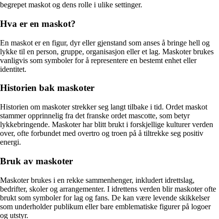
begrepet maskot og dens rolle i ulike settinger.
Hva er en maskot?
En maskot er en figur, dyr eller gjenstand som anses å bringe hell og
lykke til en person, gruppe, organisasjon eller et lag. Maskoter brukes
vanligvis som symboler for å representere en bestemt enhet eller
identitet.
Historien bak maskoter
Historien om maskoter strekker seg langt tilbake i tid. Ordet maskot
stammer opprinnelig fra det franske ordet mascotte, som betyr
lykkebringende. Maskoter har blitt brukt i forskjellige kulturer verden
over, ofte forbundet med overtro og troen på å tiltrekke seg positiv
energi.
Bruk av maskoter
Maskoter brukes i en rekke sammenhenger, inkludert idrettslag,
bedrifter, skoler og arrangementer. I idrettens verden blir maskoter ofte
brukt som symboler for lag og fans. De kan være levende skikkelser
som underholder publikum eller bare emblematiske figurer på logoer
og utstyr.