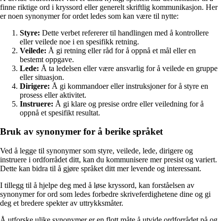
finne riktige ord i kryssord eller generelt skriftlig kommunikasjon. Her
er noen synonymer for ordet ledes som kan være til nytte:
Styre:
Dette verbet refererer til handlingen med å kontrollere
eller veilede noe i en spesifikk retning.
Veilede:
Å gi retning eller råd for å oppnå et mål eller en
bestemt oppgave.
Lede:
Å ta ledelsen eller være ansvarlig for å veilede en gruppe
eller situasjon.
Dirigere:
Å gi kommandoer eller instruksjoner for å styre en
prosess eller aktivitet.
Instruere:
Å gi klare og presise ordre eller veiledning for å
oppnå et spesifikt resultat.
Bruk av synonymer for å berike språket
Ved å legge til synonymer som styre, veilede, lede, dirigere og
instruere i ordforrådet ditt, kan du kommunisere mer presist og variert.
Dette kan bidra til å gjøre språket ditt mer levende og interessant.
I tillegg til å hjelpe deg med å løse kryssord, kan forståelsen av
synonymer for ord som ledes forbedre skriveferdighetene dine og gi
deg et bredere spekter av uttrykksmåter.
Å utforske ulike synonymer er en flott måte å utvide ordforrådet på og