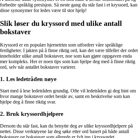
forbedre språklig presisjon. Så neste gang du står fast i et kryssord, kan
disse synonymer for ledes være til stor hjelp!
Slik løser du kryssord med ulike antall
bokstaver
Kryssord er en populær hjernetrim som utfordrer våre språklige
ferdigheter. I jakten på å finne riktig ord, kan det være tilfeller der ordet
inneholder ulike antall bokstaver, noe som kan gjøre oppgaven enda
mer kompleks. Her er noen tips som kan hjelpe deg med å finne riktig
ord, selv når antallet bokstaver varierer.
1. Les ledetråden nøye
Start med å lese ledetråden grundig. Ofte vil ledetråden gi deg hint om
hvor mange bokstaver ordet består av, samt en beskrivelse som kan
hjelpe deg å finne riktig svar.
2. Bruk kryssordhjelpere
Dersom du står fast, kan du benytte deg av ulike kryssordhjelpere på
nettet. Disse verktøyene lar deg søke etter ord basert på både antall
bokstaver og bokstaver som allerede er fylt inn i kryssordet.