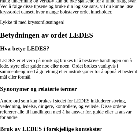
riktig tilnærming og verktøy kan du øke sjansene for å finne riktig svar.
Ved å følge disse tipsene og bruke din logiske sans, vil du kunne løse
kryssordet uansett hvor mange bokstaver ordet inneholder.
Lykke til med kryssordløsningen!
Betydningen av ordet LEDES
Hva betyr LEDES?
LEDES er et verb på norsk og brukes til å beskrive handlingen om å
lede, styre eller guide noe eller noen. Ordet brukes vanligvis i
sammenheng med å gi retning eller instruksjoner for å oppnå et bestemt
mål eller formål.
Synonymer og relaterte termer
Andre ord som kan brukes i stedet for LEDES inkluderer styring,
veiledning, ledelse, dirigere, kontrollere, og veilede. Disse ordene
refererer alle til handlingen med å ha ansvar for, guide eller ta ansvar
for andre.
Bruk av LEDES i forskjellige kontekster