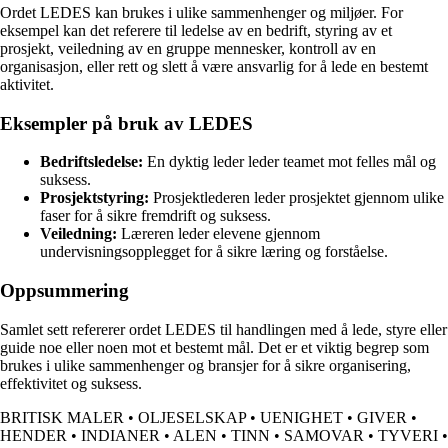
Ordet LEDES kan brukes i ulike sammenhenger og miljøer. For
eksempel kan det referere til ledelse av en bedrift, styring av et
prosjekt, veiledning av en gruppe mennesker, kontroll av en
organisasjon, eller rett og slett å være ansvarlig for å lede en bestemt
aktivitet.
Eksempler på bruk av LEDES
Bedriftsledelse:
En dyktig leder leder teamet mot felles mål og
suksess.
Prosjektstyring:
Prosjektlederen leder prosjektet gjennom ulike
faser for å sikre fremdrift og suksess.
Veiledning:
Læreren leder elevene gjennom
undervisningsopplegget for å sikre læring og forståelse.
Oppsummering
Samlet sett refererer ordet LEDES til handlingen med å lede, styre eller
guide noe eller noen mot et bestemt mål. Det er et viktig begrep som
brukes i ulike sammenhenger og bransjer for å sikre organisering,
effektivitet og suksess.
BRITISK MALER
•
OLJESELSKAP
•
UENIGHET
•
GIVER
•
HENDER
•
INDIANER
•
ALEN
•
TINN
•
SAMOVAR
•
TYVERI
•