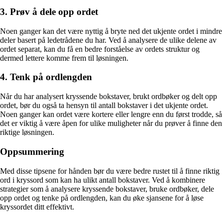
3. Prøv å dele opp ordet
Noen ganger kan det være nyttig å bryte ned det ukjente ordet i mindre
deler basert på ledetrådene du har. Ved å analysere de ulike delene av
ordet separat, kan du få en bedre forståelse av ordets struktur og
dermed lettere komme frem til løsningen.
4. Tenk på ordlengden
Når du har analysert kryssende bokstaver, brukt ordbøker og delt opp
ordet, bør du også ta hensyn til antall bokstaver i det ukjente ordet.
Noen ganger kan ordet være kortere eller lengre enn du først trodde, så
det er viktig å være åpen for ulike muligheter når du prøver å finne den
riktige løsningen.
Oppsummering
Med disse tipsene for hånden bør du være bedre rustet til å finne riktig
ord i kryssord som kan ha ulikt antall bokstaver. Ved å kombinere
strategier som å analysere kryssende bokstaver, bruke ordbøker, dele
opp ordet og tenke på ordlengden, kan du øke sjansene for å løse
kryssordet ditt effektivt.