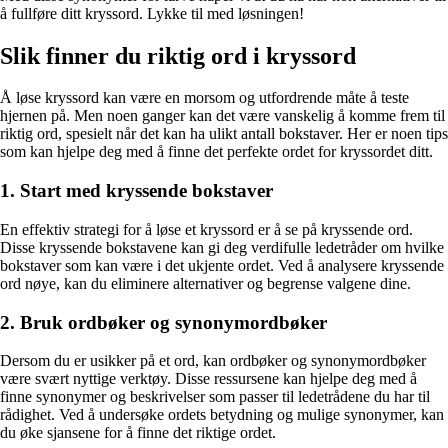
å fullføre ditt kryssord. Lykke til med løsningen!
Slik finner du riktig ord i kryssord
Å løse kryssord kan være en morsom og utfordrende måte å teste
hjernen på. Men noen ganger kan det være vanskelig å komme frem til
riktig ord, spesielt når det kan ha ulikt antall bokstaver. Her er noen tips
som kan hjelpe deg med å finne det perfekte ordet for kryssordet ditt.
1. Start med kryssende bokstaver
En effektiv strategi for å løse et kryssord er å se på kryssende ord.
Disse kryssende bokstavene kan gi deg verdifulle ledetråder om hvilke
bokstaver som kan være i det ukjente ordet. Ved å analysere kryssende
ord nøye, kan du eliminere alternativer og begrense valgene dine.
2. Bruk ordbøker og synonymordbøker
Dersom du er usikker på et ord, kan ordbøker og synonymordbøker
være svært nyttige verktøy. Disse ressursene kan hjelpe deg med å
finne synonymer og beskrivelser som passer til ledetrådene du har til
rådighet. Ved å undersøke ordets betydning og mulige synonymer, kan
du øke sjansene for å finne det riktige ordet.