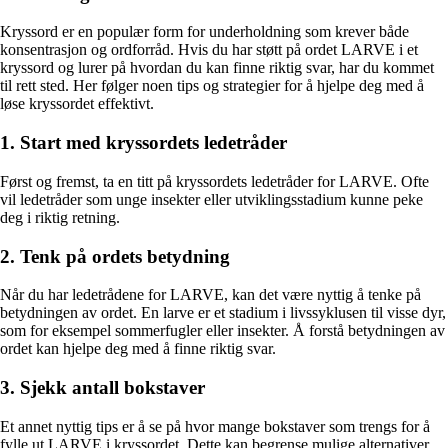
Kryssord er en populær form for underholdning som krever både
konsentrasjon og ordforråd. Hvis du har støtt på ordet LARVE i et
kryssord og lurer på hvordan du kan finne riktig svar, har du kommet
til rett sted. Her følger noen tips og strategier for å hjelpe deg med å
løse kryssordet effektivt.
1. Start med kryssordets ledetråder
Først og fremst, ta en titt på kryssordets ledetråder for LARVE. Ofte
vil ledetråder som unge insekter eller utviklingsstadium kunne peke
deg i riktig retning.
2. Tenk på ordets betydning
Når du har ledetrådene for LARVE, kan det være nyttig å tenke på
betydningen av ordet. En larve er et stadium i livssyklusen til visse dyr,
som for eksempel sommerfugler eller insekter. Å forstå betydningen av
ordet kan hjelpe deg med å finne riktig svar.
3. Sjekk antall bokstaver
Et annet nyttig tips er å se på hvor mange bokstaver som trengs for å
fylle ut LARVE i kryssordet. Dette kan begrense mulige alternativer