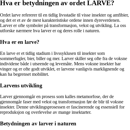
Hva er betydningen av ordet LARVE?
Ordet larve refererer til en tidlig livsstadie til visse insekter og amfibier,
og det er et av de mest karakteristiske ordene innen dyreverdenen.
Larver er ofte symboler på transformasjon, vekst og utvikling. La oss
utforske nærmere hva larver er og deres rolle i naturen.
Hva er en larve?
En larve er et tidlig stadium i livssyklusen til insekter som
sommerfugler, bier, biller og mer. Larver skiller seg ofte fra de voksne
individene både i utseende og levemåte. Mens voksne insekter har
vinger og er ofte godt utviklet, er larvene vanligvis marklignende og
kan ha begrenset mobilitet.
Larvens utvikling
Larver gjennomgår en prosess som kalles metamorfose, der de
gjennomgår faser med vekst og transformasjon før de blir til voksne
insekter. Denne utviklingsprosessen er fascinerende og essensiell for
reproduksjon og overlevelse av mange insektarter.
Betydningen av larver i naturen