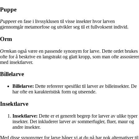
Puppe
Puppe
er en fase i livssyklusen til visse insekter hvor larven
gjennomgår metamorfose og utvikler seg til et fullvoksent individ.
Orm
Orm
kan også være en passende synonym for larve. Dette ordet brukes
ofte for å beskrive en langstrakt og glatt kropp, som man ofte assosierer
med insektlarver.
Billelarve
Billelarve:
Dette refererer spesifikt til larver av billeinsekter. De
har ofte en karakteristisk form og utseende.
Insektlarve
Insektlarve:
Dette er et generelt begrep for larver av ulike typer
insekter. Det inkluderer larver av sommerfugler, fluer, maur og
andre insekter.
Med disse synonymer for larve håper vi at du nå har nok alternativer til