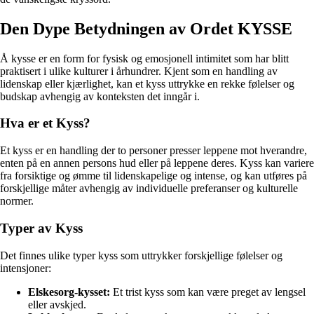
Den Dype Betydningen av Ordet KYSSE
Å kysse er en form for fysisk og emosjonell intimitet som har blitt
praktisert i ulike kulturer i århundrer. Kjent som en handling av
lidenskap eller kjærlighet, kan et kyss uttrykke en rekke følelser og
budskap avhengig av konteksten det inngår i.
Hva er et Kyss?
Et kyss er en handling der to personer presser leppene mot hverandre,
enten på en annen persons hud eller på leppene deres. Kyss kan variere
fra forsiktige og ømme til lidenskapelige og intense, og kan utføres på
forskjellige måter avhengig av individuelle preferanser og kulturelle
normer.
Typer av Kyss
Det finnes ulike typer kyss som uttrykker forskjellige følelser og
intensjoner:
Elskesorg-kysset:
Et trist kyss som kan være preget av lengsel
eller avskjed.