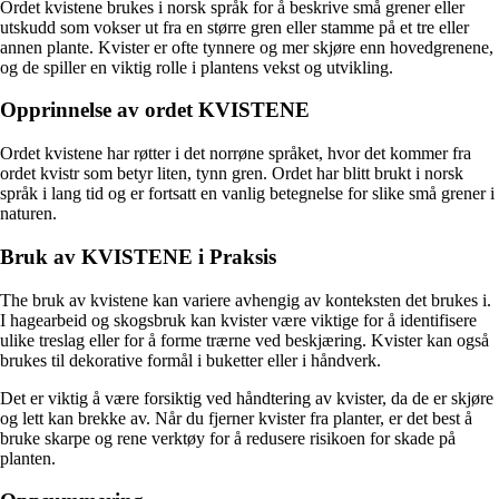
Ordet kvistene brukes i norsk språk for å beskrive små grener eller
utskudd som vokser ut fra en større gren eller stamme på et tre eller
annen plante. Kvister er ofte tynnere og mer skjøre enn hovedgrenene,
og de spiller en viktig rolle i plantens vekst og utvikling.
Opprinnelse av ordet KVISTENE
Ordet kvistene har røtter i det norrøne språket, hvor det kommer fra
ordet kvistr som betyr liten, tynn gren. Ordet har blitt brukt i norsk
språk i lang tid og er fortsatt en vanlig betegnelse for slike små grener i
naturen.
Bruk av KVISTENE i Praksis
The bruk av kvistene kan variere avhengig av konteksten det brukes i.
I hagearbeid og skogsbruk kan kvister være viktige for å identifisere
ulike treslag eller for å forme trærne ved beskjæring. Kvister kan også
brukes til dekorative formål i buketter eller i håndverk.
Det er viktig å være forsiktig ved håndtering av kvister, da de er skjøre
og lett kan brekke av. Når du fjerner kvister fra planter, er det best å
bruke skarpe og rene verktøy for å redusere risikoen for skade på
planten.