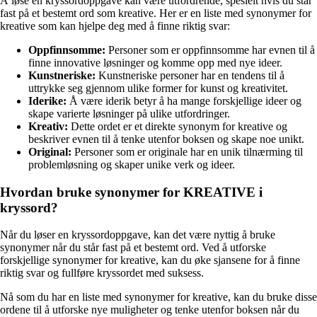
Å løse en kryssordoppgave kan være utfordrende, spesielt hvis du står
fast på et bestemt ord som kreative. Her er en liste med synonymer for
kreative som kan hjelpe deg med å finne riktig svar:
Oppfinnsomme:
Personer som er oppfinnsomme har evnen til å
finne innovative løsninger og komme opp med nye ideer.
Kunstneriske:
Kunstneriske personer har en tendens til å
uttrykke seg gjennom ulike former for kunst og kreativitet.
Iderike:
Å være iderik betyr å ha mange forskjellige ideer og
skape varierte løsninger på ulike utfordringer.
Kreativ:
Dette ordet er et direkte synonym for kreative og
beskriver evnen til å tenke utenfor boksen og skape noe unikt.
Original:
Personer som er originale har en unik tilnærming til
problemløsning og skaper unike verk og ideer.
Hvordan bruke synonymer for KREATIVE i
kryssord?
Når du løser en kryssordoppgave, kan det være nyttig å bruke
synonymer når du står fast på et bestemt ord. Ved å utforske
forskjellige synonymer for kreative, kan du øke sjansene for å finne
riktig svar og fullføre kryssordet med suksess.
Nå som du har en liste med synonymer for kreative, kan du bruke disse
ordene til å utforske nye muligheter og tenke utenfor boksen når du