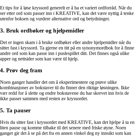
Et tips for å løse kryssord generelt er å ha et variert ordforråd. Når du
ser etter ord som passer inn i KREATIVE, kan det være nyttig å tenke
utenfor boksen og vurdere alternative ord og betydninger.
3. Bruk ordbøker og hjelpemidler
Det er ingen skam i å bruke ordbøker eller andre hjelpemidler når du
sitter fast i kryssord. Ta gjerne en titt på en synonymordbok for å finne
andre ord som kan passe inn i puslespillet ditt. Det finnes også ulike
apper og nettsider som kan være til hjelp.
4. Prøv deg fram
Noen ganger handler det om å eksperimentere og prøve ulike
kombinasjoner av bokstaver til du finner den riktige løsningen. Ikke
vær redd for å slette og endre bokstavene du har skrevet inn hvis de
ikke passer sammen med resten av kryssordet.
5. Ta pauser
Hvis du sitter fast i kryssordet med KREATIVE, kan det hjelpe å ta en
liten pause og komme tilbake til det senere med friske øyne. Noen
ganger gir det å se på det fra en annen vinkel deg ny innsikt som kan