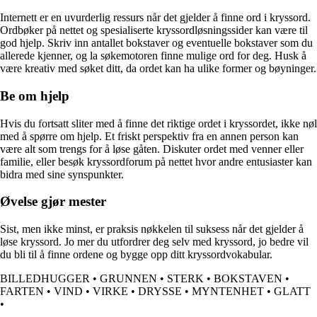
Internett er en uvurderlig ressurs når det gjelder å finne ord i kryssord.
Ordbøker på nettet og spesialiserte kryssordløsningssider kan være til
god hjelp. Skriv inn antallet bokstaver og eventuelle bokstaver som du
allerede kjenner, og la søkemotoren finne mulige ord for deg. Husk å
være kreativ med søket ditt, da ordet kan ha ulike former og bøyninger.
Be om hjelp
Hvis du fortsatt sliter med å finne det riktige ordet i kryssordet, ikke nøl
med å spørre om hjelp. Et friskt perspektiv fra en annen person kan
være alt som trengs for å løse gåten. Diskuter ordet med venner eller
familie, eller besøk kryssordforum på nettet hvor andre entusiaster kan
bidra med sine synspunkter.
Øvelse gjør mester
Sist, men ikke minst, er praksis nøkkelen til suksess når det gjelder å
løse kryssord. Jo mer du utfordrer deg selv med kryssord, jo bedre vil
du bli til å finne ordene og bygge opp ditt kryssordvokabular.
BILLEDHUGGER
•
GRUNNEN
•
STERK
•
BOKSTAVEN
•
FARTEN
•
VIND
•
VIRKE
•
DRYSSE
•
MYNTENHET
•
GLATT
•