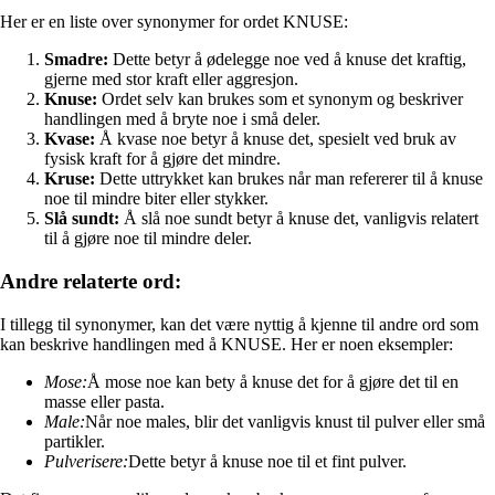
Her er en liste over synonymer for ordet KNUSE:
Smadre:
Dette betyr å ødelegge noe ved å knuse det kraftig,
gjerne med stor kraft eller aggresjon.
Knuse:
Ordet selv kan brukes som et synonym og beskriver
handlingen med å bryte noe i små deler.
Kvase:
Å kvase noe betyr å knuse det, spesielt ved bruk av
fysisk kraft for å gjøre det mindre.
Kruse:
Dette uttrykket kan brukes når man refererer til å knuse
noe til mindre biter eller stykker.
Slå sundt:
Å slå noe sundt betyr å knuse det, vanligvis relatert
til å gjøre noe til mindre deler.
Andre relaterte ord:
I tillegg til synonymer, kan det være nyttig å kjenne til andre ord som
kan beskrive handlingen med å KNUSE. Her er noen eksempler:
Mose:
Å mose noe kan bety å knuse det for å gjøre det til en
masse eller pasta.
Male:
Når noe males, blir det vanligvis knust til pulver eller små
partikler.
Pulverisere:
Dette betyr å knuse noe til et fint pulver.