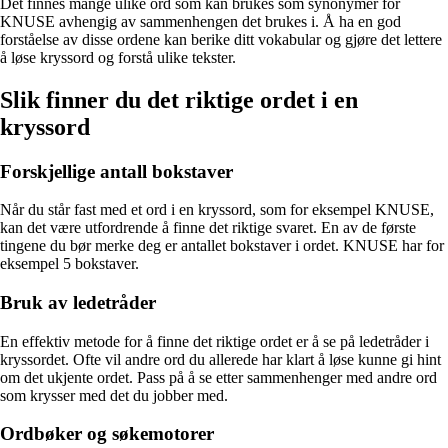
Det finnes mange ulike ord som kan brukes som synonymer for
KNUSE avhengig av sammenhengen det brukes i. Å ha en god
forståelse av disse ordene kan berike ditt vokabular og gjøre det lettere
å løse kryssord og forstå ulike tekster.
Slik finner du det riktige ordet i en
kryssord
Forskjellige antall bokstaver
Når du står fast med et ord i en kryssord, som for eksempel KNUSE,
kan det være utfordrende å finne det riktige svaret. En av de første
tingene du bør merke deg er antallet bokstaver i ordet. KNUSE har for
eksempel 5 bokstaver.
Bruk av ledetråder
En effektiv metode for å finne det riktige ordet er å se på ledetråder i
kryssordet. Ofte vil andre ord du allerede har klart å løse kunne gi hint
om det ukjente ordet. Pass på å se etter sammenhenger med andre ord
som krysser med det du jobber med.
Ordbøker og søkemotorer