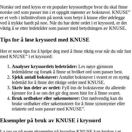
Norske ord med kryss er en populær kryssordtype hvor du skal finne
norske ord som passer inn i et oppgitt mønster av bokstaver. KNUSE”
er et verb i infinitivsform på norsk som betyr å knuse eller ødelegge
ved å trykke hardt på noe. Når du har dette ordet i et kryssord, er det
viktig å se etter ledetråder som passer med betydningen av KNUSE.
Tips for å løse kryssord med KNUSE
Her er noen tips for å hjelpe deg med å finne riktig svar når du står fast
med KNUSE” i et kryssord:
Analyser kryssordets ledetråder:
Les nøye gjennom
ledetrådene og forsøk å finne ut hvilket ord som passer best.
Sjekk antall bokstaver:
Antallet bokstaver i svaret er en nyttig
ledetråd for å finne det riktige ordet med KNUSE.
Skriv inn deler av ordet:
Fyll inn de bokstavene du allerede
kjenner for å se om det gir deg noen hint for å finne svaret.
Bruk ordbøker eller søkemotorer:
Om nødvendig kan du
bruke ordbøker eller søkemotorer for å finne synonymer eller
relaterte ord som passer med KNUSE”.
Eksempler på bruk av KNUSE i kryssord
La oss se på noen eksempler på hvordan KNUSE kan brukes i et