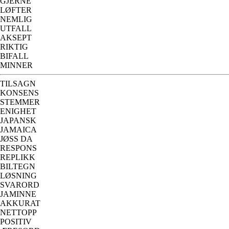
GJERNE
LØFTER
NEMLIG
UTFALL
AKSEPT
RIKTIG
BIFALL
MINNER
TILSAGN
KONSENS
STEMMER
ENIGHET
JAPANSK
JAMAICA
JØSS DA
RESPONS
REPLIKK
BILTEGN
LØSNING
SVARORD
JAMINNE
AKKURAT
NETTOPP
POSITIV