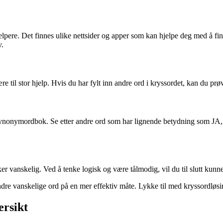
jelpere. Det finnes ulike nettsider og apper som kan hjelpe deg med å fin
v.
 til stor hjelp. Hvis du har fylt inn andre ord i kryssordet, kan du pr
 synonymordbok. Se etter andre ord som har lignende betydning som JA, da
rker vanskelig. Ved å tenke logisk og være tålmodig, vil du til slutt kun
dre vanskelige ord på en mer effektiv måte. Lykke til med kryssordløs
ersikt