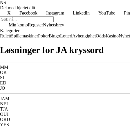
NS
Del med hjertet ditt
X
Facebook
Instagram
LinkedIn
YouTube
Pin
Min konto
Register
Nyhetsbrev
Kategorier
Rulett
Spillemaskiner
Poker
Bingo
Lotteri
Avhengighet
Odds
Kasino
Nyhet
Løsninger for JA kryssord
MM
OK
SI
ED
JO
JAM
NEI
TJA
OUI
ORD
YES