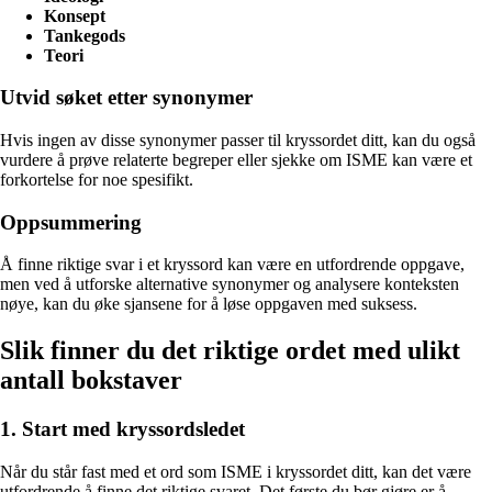
Konsept
Tankegods
Teori
Utvid søket etter synonymer
Hvis ingen av disse synonymer passer til kryssordet ditt, kan du også
vurdere å prøve relaterte begreper eller sjekke om ISME kan være et
forkortelse for noe spesifikt.
Oppsummering
Å finne riktige svar i et kryssord kan være en utfordrende oppgave,
men ved å utforske alternative synonymer og analysere konteksten
nøye, kan du øke sjansene for å løse oppgaven med suksess.
Slik finner du det riktige ordet med ulikt
antall bokstaver
1. Start med kryssordsledet
Når du står fast med et ord som ISME i kryssordet ditt, kan det være
utfordrende å finne det riktige svaret. Det første du bør gjøre er å