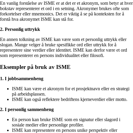
En vanlig forståelse av ISME er at det er et akronym, som betyr at hver
bokstav representerer et ord i en setning. Akronymer brukes ofte som
forkortelser eller mnemonics. Det er viktig å se på konteksten for å
forstå hva akronymet ISME kan stå for.
2. Personlig uttrykk
En annen tolkning av ISME kan være som et personlig uttrykk eller
slogan. Mange velger å bruke spesifikke ord eller uttrykk for å
representere sine verdier eller identitet. ISME kan derfor være et ord
som representerer en persons individualitet eller filosofi.
Eksempler på bruk av ISME
1. I jobbsammenheng
ISME kan være et akronym for et prosjektnavn eller en strategi
på arbeidsplassen.
ISME kan også reflektere bedriftens kjerneverdier eller motto.
2. I personlig sammenheng
En person kan bruke ISME som en signatur eller slagord i
sosiale medier eller personlige profiler.
ISME kan representere en persons unike perspektiv eller