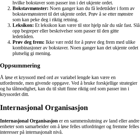
hvilke bokstaver som passer inn i det ukjente ordet.
Bokstavmønster:
Noen ganger kan du få ledetråder i form av
bokstavmønsteret til det ukjente ordet. Prøv å se etter mønstre
som kan peke deg i riktig retning.
Leksikon:
Et leksikon kan være til stor hjelp når du står fast. Slå
opp begreper eller beskrivelser som passer til den gitte
ledetråden.
Prøv deg frem:
Ikke vær redd for å prøve deg frem med ulike
kombinasjoner av bokstaver. Noen ganger kan det ukjente ordet
plutselig gi mening.
Oppsummering
Å løse et kryssord med ord av variabel lengde kan være en
utfordrende, men givende oppgave. Ved å bruke forskjellige strategier
og ha tålmodighet, kan du til slutt finne riktig ord som passer inn i
kryssordet ditt.
Internasjonal Organisasjon
Internasjonal Organisasjon
er en sammenslutning av land eller andre
enheter som samarbeider om å løse felles utfordringer og fremme felles
interesser på internasjonalt nivå.