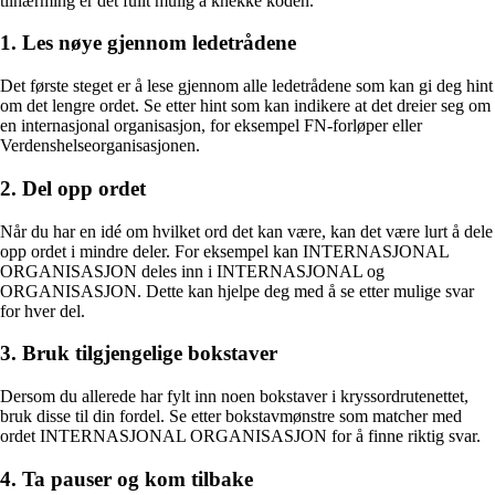
tilnærming er det fullt mulig å knekke koden.
1. Les nøye gjennom ledetrådene
Det første steget er å lese gjennom alle ledetrådene som kan gi deg hint
om det lengre ordet. Se etter hint som kan indikere at det dreier seg om
en internasjonal organisasjon, for eksempel FN-forløper eller
Verdenshelseorganisasjonen.
2. Del opp ordet
Når du har en idé om hvilket ord det kan være, kan det være lurt å dele
opp ordet i mindre deler. For eksempel kan INTERNASJONAL
ORGANISASJON deles inn i INTERNASJONAL og
ORGANISASJON. Dette kan hjelpe deg med å se etter mulige svar
for hver del.
3. Bruk tilgjengelige bokstaver
Dersom du allerede har fylt inn noen bokstaver i kryssordrutenettet,
bruk disse til din fordel. Se etter bokstavmønstre som matcher med
ordet INTERNASJONAL ORGANISASJON for å finne riktig svar.
4. Ta pauser og kom tilbake