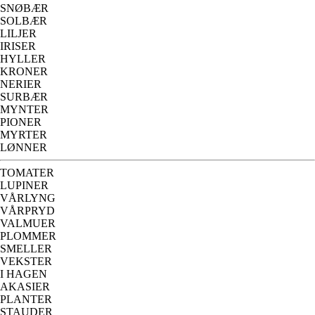
SNØBÆR
SOLBÆR
LILJER
IRISER
HYLLER
KRONER
NERIER
SURBÆR
MYNTER
PIONER
MYRTER
LØNNER
TOMATER
LUPINER
VÅRLYNG
VÅRPRYD
VALMUER
PLOMMER
SMELLER
VEKSTER
I HAGEN
AKASIER
PLANTER
STAUDER