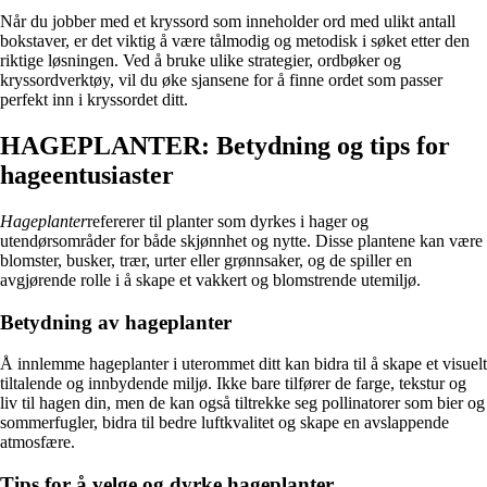
Når du jobber med et kryssord som inneholder ord med ulikt antall
bokstaver, er det viktig å være tålmodig og metodisk i søket etter den
riktige løsningen. Ved å bruke ulike strategier, ordbøker og
kryssordverktøy, vil du øke sjansene for å finne ordet som passer
perfekt inn i kryssordet ditt.
HAGEPLANTER: Betydning og tips for
hageentusiaster
Hageplanter
refererer til planter som dyrkes i hager og
utendørsområder for både skjønnhet og nytte. Disse plantene kan være
blomster, busker, trær, urter eller grønnsaker, og de spiller en
avgjørende rolle i å skape et vakkert og blomstrende utemiljø.
Betydning av hageplanter
Å innlemme hageplanter i uterommet ditt kan bidra til å skape et visuelt
tiltalende og innbydende miljø. Ikke bare tilfører de farge, tekstur og
liv til hagen din, men de kan også tiltrekke seg pollinatorer som bier og
sommerfugler, bidra til bedre luftkvalitet og skape en avslappende
atmosfære.
Tips for å velge og dyrke hageplanter