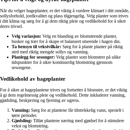
Når du velger hageplanter, er det viktig å vurdere klimaet i ditt område,
sollysforhold, jordkvalitet og plass tilgjengelig. Velg planter som trives
i ditt klima og sørg for å gi dem riktig pleie og vedlikehold for å sikre
deres trivsel.
Velg variasjon:
Velg en blanding av blomstrende planter,
busker og trær for å skape et balansert utseende i hagen din.
Ta hensyn til vekstvilkår:
Sørg for å plante planter på riktig
sted med riktig mengde sollys og vanning.
Planlegg for sesonger:
Velg planter som blomstrer på ulike
tidspunkter for å sikre kontinuerlig blomstring gjennom
sesongene.
Vedlikehold av hageplanter
For å sikre at hageplantene trives og fortsetter å blomstre, er det viktig
å gi dem regelmessig pleie og vedlikehold. Dette inkluderer vanning,
gjødsling, beskjæring og fjerning av ugress.
Vanning:
Sørg for at plantene får tilstrekkelig vann, spesielt i
tørre perioder.
Gjødsling:
Tilfør plantene næring med gjødsel for å stimulere
vekst og blomstring.