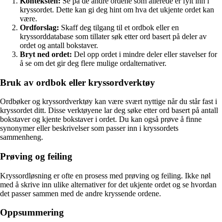
Konteksten:
Se på de andre ordene som allerede er fylt inn i
kryssordet. Dette kan gi deg hint om hva det ukjente ordet kan
være.
Ordforslag:
Skaff deg tilgang til et ordbok eller en
kryssorddatabase som tillater søk etter ord basert på deler av
ordet og antall bokstaver.
Bryt ned ordet:
Del opp ordet i mindre deler eller stavelser for
å se om det gir deg flere mulige ordalternativer.
Bruk av ordbok eller kryssordverktøy
Ordbøker og kryssordverktøy kan være svært nyttige når du står fast i
kryssordet ditt. Disse verktøyene lar deg søke etter ord basert på antall
bokstaver og kjente bokstaver i ordet. Du kan også prøve å finne
synonymer eller beskrivelser som passer inn i kryssordets
sammenheng.
Prøving og feiling
Kryssordløsning er ofte en prosess med prøving og feiling. Ikke nøl
med å skrive inn ulike alternativer for det ukjente ordet og se hvordan
det passer sammen med de andre kryssende ordene.
Oppsummering