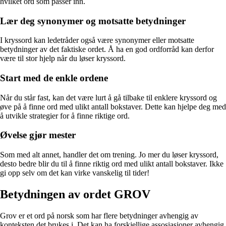
hvilket ord som passer inn.
Lær deg synonymer og motsatte betydninger
I kryssord kan ledetråder også være synonymer eller motsatte
betydninger av det faktiske ordet. Å ha en god ordforråd kan derfor
være til stor hjelp når du løser kryssord.
Start med de enkle ordene
Når du står fast, kan det være lurt å gå tilbake til enklere kryssord og
øve på å finne ord med ulikt antall bokstaver. Dette kan hjelpe deg med
å utvikle strategier for å finne riktige ord.
Øvelse gjør mester
Som med alt annet, handler det om trening. Jo mer du løser kryssord,
desto bedre blir du til å finne riktig ord med ulikt antall bokstaver. Ikke
gi opp selv om det kan virke vanskelig til tider!
Betydningen av ordet GROV
Grov er et ord på norsk som har flere betydninger avhengig av
konteksten det brukes i. Det kan ha forskjellige assosiasjoner avhengig