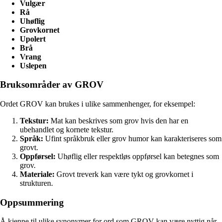
Vulgær
Rå
Uhøflig
Grovkornet
Upolert
Brå
Vrang
Uslepen
Bruksområder av GROV
Ordet GROV kan brukes i ulike sammenhenger, for eksempel:
Tekstur:
Mat kan beskrives som grov hvis den har en
ubehandlet og kornete tekstur.
Språk:
Ufint språkbruk eller grov humor kan karakteriseres som
grovt.
Oppførsel:
Uhøflig eller respektløs oppførsel kan betegnes som
grov.
Materiale:
Grovt treverk kan være tykt og grovkornet i
strukturen.
Oppsummering
Å kjenne til ulike synonymer for ord som GROV kan være nyttig når