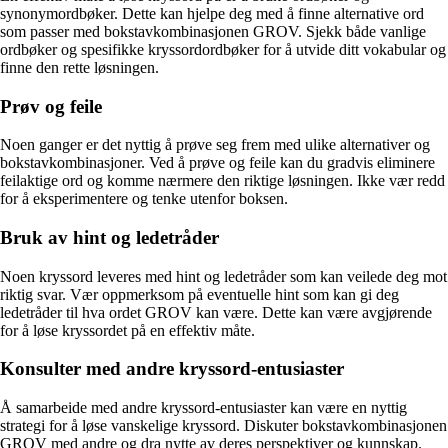
synonymordbøker. Dette kan hjelpe deg med å finne alternative ord
som passer med bokstavkombinasjonen GROV. Sjekk både vanlige
ordbøker og spesifikke kryssordordbøker for å utvide ditt vokabular og
finne den rette løsningen.
Prøv og feile
Noen ganger er det nyttig å prøve seg frem med ulike alternativer og
bokstavkombinasjoner. Ved å prøve og feile kan du gradvis eliminere
feilaktige ord og komme nærmere den riktige løsningen. Ikke vær redd
for å eksperimentere og tenke utenfor boksen.
Bruk av hint og ledetråder
Noen kryssord leveres med hint og ledetråder som kan veilede deg mot
riktig svar. Vær oppmerksom på eventuelle hint som kan gi deg
ledetråder til hva ordet GROV kan være. Dette kan være avgjørende
for å løse kryssordet på en effektiv måte.
Konsulter med andre kryssord-entusiaster
Å samarbeide med andre kryssord-entusiaster kan være en nyttig
strategi for å løse vanskelige kryssord. Diskuter bokstavkombinasjonen
GROV med andre og dra nytte av deres perspektiver og kunnskap.