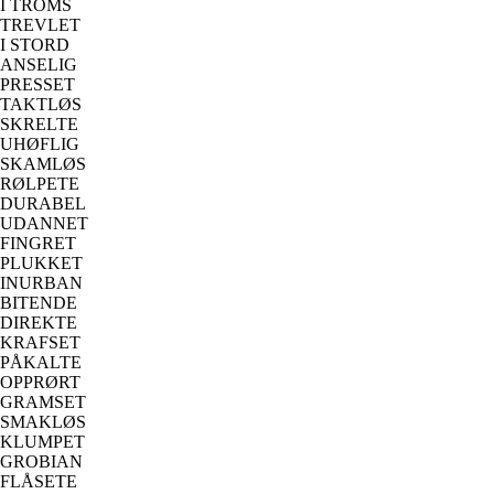
I TROMS
TREVLET
I STORD
ANSELIG
PRESSET
TAKTLØS
SKRELTE
UHØFLIG
SKAMLØS
RØLPETE
DURABEL
UDANNET
FINGRET
PLUKKET
INURBAN
BITENDE
DIREKTE
KRAFSET
PÅKALTE
OPPRØRT
GRAMSET
SMAKLØS
KLUMPET
GROBIAN
FLÅSETE